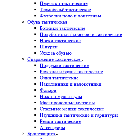
Перчатки тактические
Термобельё тактическое
Футболки поло и лонгсливы
Обувь тактическая
Ботинки тактические
Полуботинки / кроссовки тактические
Носки тактические
Шнурки
Уход за обувью
Снаряжение тактическое
Подсумки тактические
Рюкзаки и баулы тактические
Очки тактические
Наколенники и налокотники
Фонари
Ножи и мультитулы
Маскировочные костюмы
Спальные мешки тактические
Наушники тактические и гарнитуры
Ремни тактические
Аксессуары
Бронезащита