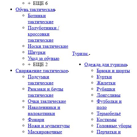
+ ЕЩЕ 6
Обувь тактическая
Ботинки
тактические
Полуботинки /
кроссовки
тактические
Носки тактические
Шнурки
Туризм
Уход за обувью
+ ЕЩЕ 2
Одежда для туризма
Снаряжение тактическое
Брюки и шорты
Подсумки
Куртки
тактические
Жилетки
Рюкзаки и баулы
Рубашки
тактические
Лонгсливы
Очки тактические
Футболки и
Наколенники и
поло
налокотники
Термобельё
Фонари
Костюмы
Ножи и мультитулы
Головные уборы
Маскировочные
Перчатки и