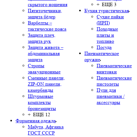
скрытого ношения
+ ЕЩЕ 3
Пятиточечники,
Кухня туристическая
защита бёдер
Сухие пайки
Варбелты –
(ИРП)
тактические пояса
Походные
Защита плеч,
плиты и
защита рук
топливо
Защита живота –
Посуда
абдоминальная
Пневматическое
защита
оружие
Стропы
Пневматические
эвакуационные
винтовки
Сменные панели,
Пневматические
ZIP-ON панели,
пистолеты
камербанды
Пули для
Штурмовые
пневматики /
комплекты
аксессуары
бронезащиты
+ ЕЩЕ 12
Форменная одежда
Мабута, Афганка
ГОСТ СССР