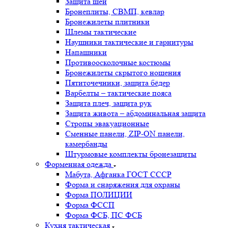
Защита шеи
Бронеплиты, СВМП, кевлар
Бронежилеты плитники
Шлемы тактические
Наушники тактические и гарнитуры
Напашники
Противоосколочные костюмы
Бронежилеты скрытого ношения
Пятиточечники, защита бёдер
Варбелты – тактические пояса
Защита плеч, защита рук
Защита живота – абдоминальная защита
Стропы эвакуационные
Сменные панели, ZIP-ON панели,
камербанды
Штурмовые комплекты бронезащиты
Форменная одежда
Мабута, Афганка ГОСТ СССР
Форма и снаряжения для охраны
Форма ПОЛИЦИИ
Форма ФССП
Форма ФСБ, ПС ФСБ
Кухня тактическая