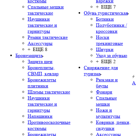
костюмы
варежки
Спальные мешки
+ ЕЩЕ 7
тактические
Обувь туристическая
Наушники
Ботинки
тактические и
Полуботинки /
гарнитуры
кроссовки
Ремни тактические
Носки
Аксессуары
трекинговые
+ ЕЩЕ 8
Шнурки
Бронезащита
Уход за обувью
Защита шеи
+ ЕЩЕ 2
Бронеплиты,
Снаряжение для
СВМП, кевлар
туризма
Бронежилеты
Рюкзаки и
А
плитники
баулы
Шлемы тактические
Фонари
Наушники
Спальные
тактические и
мешки
гарнитуры
Ножи и
Напашники
мультитулы
Противоосколочные
Коврики, пенки,
костюмы
сидушки
Бронежилеты
Аксессуары