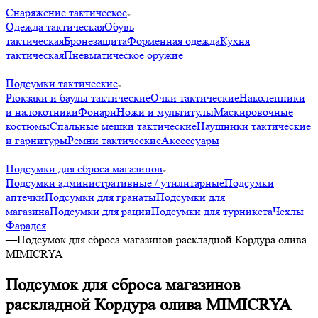
Снаряжение тактическое
Одежда тактическая
Обувь
тактическая
Бронезащита
Форменная одежда
Кухня
тактическая
Пневматическое оружие
—
Подсумки тактические
Рюкзаки и баулы тактические
Очки тактические
Наколенники
и налокотники
Фонари
Ножи и мультитулы
Маскировочные
костюмы
Спальные мешки тактические
Наушники тактические
и гарнитуры
Ремни тактические
Аксессуары
—
Подсумки для сброса магазинов
Подсумки административные / утилитарные
Подсумки
аптечки
Подсумки для гранаты
Подсумки для
магазина
Подсумки для рации
Подсумки для турникета
Чехлы
Фарадея
—
Подсумок для сброса магазинов раскладной Кордура олива
MIMICRYA
Подсумок для сброса магазинов
раскладной Кордура олива MIMICRYA