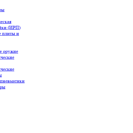
ры
еская
йки (ИРП)
 плиты и
е оружие
ческие
ческие
ы
 пневматики
ары