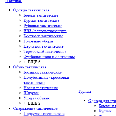
Тактика
Одежда тактическая
Брюки тактические
Куртки тактические
Рубашки тактические
ВВЗ / влаговетрозащита
Костюмы тактические
Головные уборы
Перчатки тактические
Термобельё тактическое
Футболки поло и лонгсливы
+ ЕЩЕ 6
Обувь тактическая
Ботинки тактические
Полуботинки / кроссовки
тактические
Носки тактические
Туризм
Шнурки
Уход за обувью
Одежда для ту
+ ЕЩЕ 2
Брюки и
Снаряжение тактическое
Куртки
Подсумки тактические