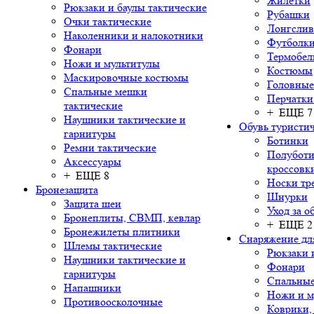
Жилетки
Рюкзаки и баулы тактические
Рубашки
Очки тактические
Лонгсли
Наколенники и налокотники
Футболки
Фонари
Термобел
Ножи и мультитулы
Костюмы
Маскировочные костюмы
Головные
Спальные мешки
Перчатки
тактические
+ ЕЩЕ 7
Наушники тактические и
Обувь туристич
гарнитуры
Ботинки
Ремни тактические
Полуботи
Аксессуары
кроссовк
+ ЕЩЕ 8
Носки тр
Бронезащита
Шнурки
Защита шеи
Уход за о
Бронеплиты, СВМП, кевлар
+ ЕЩЕ 2
Бронежилеты плитники
Снаряжение дл
Шлемы тактические
Рюкзаки 
Наушники тактические и
Фонари
гарнитуры
Спальны
Напашники
Ножи и м
Противоосколочные
Коврики,