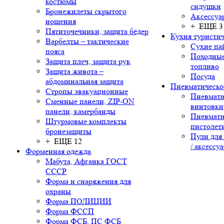
костюмы
сидушки
Бронежилеты скрытого
Аксессуа
ношения
+ ЕЩЕ 3
Пятиточечники, защита бёдер
Кухня туристич
Варбелты – тактические
Сухие па
пояса
Походные
Защита плеч, защита рук
топливо
Защита живота –
Посуда
абдоминальная защита
Пневматическо
Стропы эвакуационные
Пневмати
Сменные панели, ZIP-ON
винтовки
панели, камербанды
Пневмати
Штурмовые комплекты
пистолет
бронезащиты
Пули для
+ ЕЩЕ 12
/ аксессу
Форменная одежда
Мабута, Афганка ГОСТ
СССР
Форма и снаряжения для
охраны
Форма ПОЛИЦИИ
Форма ФССП
Форма ФСБ, ПС ФСБ