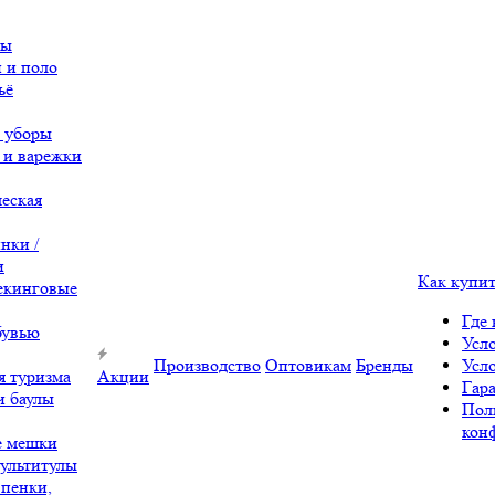
вы
 и поло
ьё
 уборы
 и варежки
еская
нки /
и
Как купи
екинговые
Где 
бувью
Усл
Производство
Оптовикам
Бренды
Усл
я туризма
Акции
Гара
и баулы
Пол
кон
е мешки
ультитулы
 пенки,