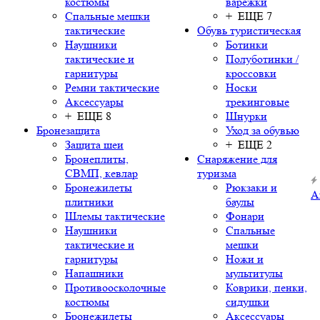
костюмы
варежки
Спальные мешки
+ ЕЩЕ 7
тактические
Обувь туристическая
Наушники
Ботинки
тактические и
Полуботинки /
гарнитуры
кроссовки
Ремни тактические
Носки
Аксессуары
трекинговые
+ ЕЩЕ 8
Шнурки
Бронезащита
Уход за обувью
Защита шеи
+ ЕЩЕ 2
Бронеплиты,
Снаряжение для
СВМП, кевлар
туризма
Бронежилеты
Рюкзаки и
А
плитники
баулы
Шлемы тактические
Фонари
Наушники
Спальные
тактические и
мешки
гарнитуры
Ножи и
Напашники
мультитулы
Противоосколочные
Коврики, пенки,
костюмы
сидушки
Бронежилеты
Аксессуары