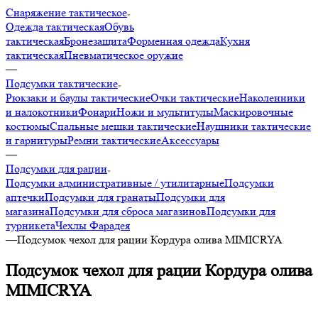
Снаряжение тактическое
Одежда тактическая
Обувь
тактическая
Бронезащита
Форменная одежда
Кухня
тактическая
Пневматическое оружие
—
Подсумки тактические
Рюкзаки и баулы тактические
Очки тактические
Наколенники
и налокотники
Фонари
Ножи и мультитулы
Маскировочные
костюмы
Спальные мешки тактические
Наушники тактические
и гарнитуры
Ремни тактические
Аксессуары
—
Подсумки для рации
Подсумки административные / утилитарные
Подсумки
аптечки
Подсумки для гранаты
Подсумки для
магазина
Подсумки для сброса магазинов
Подсумки для
турникета
Чехлы Фарадея
—
Подсумок чехол для рации Кордура олива MIMICRYA
Подсумок чехол для рации Кордура олива
MIMICRYA