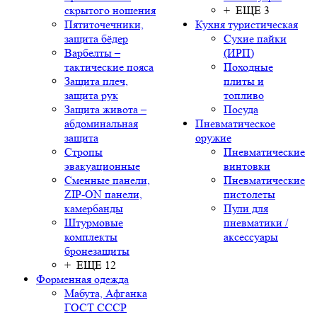
скрытого ношения
+ ЕЩЕ 3
Пятиточечники,
Кухня туристическая
защита бёдер
Сухие пайки
Варбелты –
(ИРП)
тактические пояса
Походные
Защита плеч,
плиты и
защита рук
топливо
Защита живота –
Посуда
абдоминальная
Пневматическое
защита
оружие
Стропы
Пневматические
эвакуационные
винтовки
Сменные панели,
Пневматические
ZIP-ON панели,
пистолеты
камербанды
Пули для
Штурмовые
пневматики /
комплекты
аксессуары
бронезащиты
+ ЕЩЕ 12
Форменная одежда
Мабута, Афганка
ГОСТ СССР