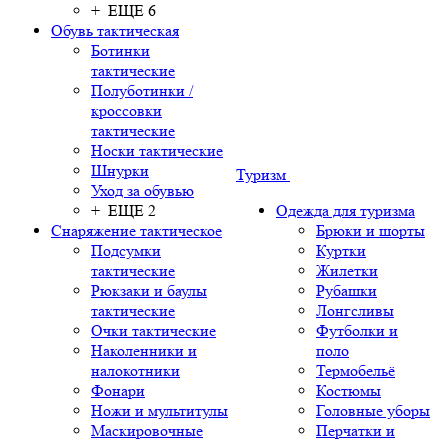
+ ЕЩЕ 6
Обувь тактическая
Ботинки
тактические
Полуботинки /
кроссовки
тактические
Носки тактические
Шнурки
Туризм
Уход за обувью
+ ЕЩЕ 2
Одежда для туризма
Снаряжение тактическое
Брюки и шорты
Подсумки
Куртки
тактические
Жилетки
Рюкзаки и баулы
Рубашки
тактические
Лонгсливы
Очки тактические
Футболки и
Наколенники и
поло
налокотники
Термобельё
Фонари
Костюмы
Ножи и мультитулы
Головные уборы
Маскировочные
Перчатки и