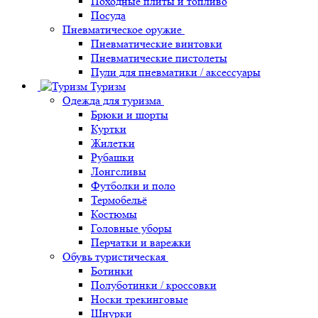
Походные плиты и топливо
Посуда
Пневматическое оружие
Пневматические винтовки
Пневматические пистолеты
Пули для пневматики / аксессуары
Туризм
Одежда для туризма
Брюки и шорты
Куртки
Жилетки
Рубашки
Лонгсливы
Футболки и поло
Термобельё
Костюмы
Головные уборы
Перчатки и варежки
Обувь туристическая
Ботинки
Полуботинки / кроссовки
Носки трекинговые
Шнурки