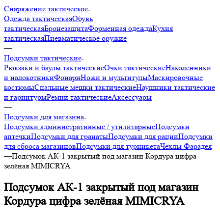
Снаряжение тактическое
Одежда тактическая
Обувь
тактическая
Бронезащита
Форменная одежда
Кухня
тактическая
Пневматическое оружие
—
Подсумки тактические
Рюкзаки и баулы тактические
Очки тактические
Наколенники
и налокотники
Фонари
Ножи и мультитулы
Маскировочные
костюмы
Спальные мешки тактические
Наушники тактические
и гарнитуры
Ремни тактические
Аксессуары
—
Подсумки для магазина
Подсумки административные / утилитарные
Подсумки
аптечки
Подсумки для гранаты
Подсумки для рации
Подсумки
для сброса магазинов
Подсумки для турникета
Чехлы Фарадея
—
Подсумок АК-1 закрытый под магазин Кордура цифра
зелёная MIMICRYA
Подсумок АК-1 закрытый под магазин
Кордура цифра зелёная MIMICRYA