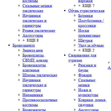
костюмы
варежки
Спальные мешки
+ ЕЩЕ 7
тактические
Обувь туристическая
Наушники
Ботинки
тактические и
Полуботинки /
гарнитуры
кроссовки
Ремни тактические
Носки
Аксессуары
трекинговые
+ ЕЩЕ 8
Шнурки
Бронезащита
Уход за обувью
Защита шеи
+ ЕЩЕ 2
Бронеплиты,
Снаряжение для
СВМП, кевлар
туризма
Бронежилеты
Рюкзаки и
А
плитники
баулы
Шлемы тактические
Фонари
Наушники
Спальные
тактические и
мешки
гарнитуры
Ножи и
Напашники
мультитулы
Противоосколочные
Коврики, пенки,
костюмы
сидушки
Бронежилеты
Аксессуары