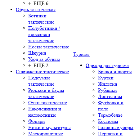
+ ЕЩЕ 6
Обувь тактическая
Ботинки
тактические
Полуботинки /
кроссовки
тактические
Носки тактические
Шнурки
Туризм
Уход за обувью
+ ЕЩЕ 2
Одежда для туризма
Снаряжение тактическое
Брюки и шорты
Подсумки
Куртки
тактические
Жилетки
Рюкзаки и баулы
Рубашки
тактические
Лонгсливы
Очки тактические
Футболки и
Наколенники и
поло
налокотники
Термобельё
Фонари
Костюмы
Ножи и мультитулы
Головные уборы
Маскировочные
Перчатки и