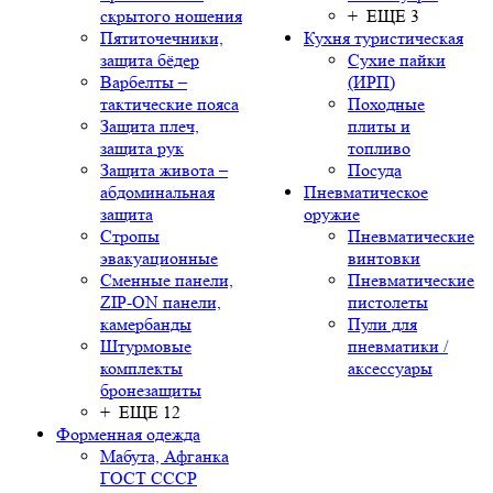
скрытого ношения
+ ЕЩЕ 3
Пятиточечники,
Кухня туристическая
защита бёдер
Сухие пайки
Варбелты –
(ИРП)
тактические пояса
Походные
Защита плеч,
плиты и
защита рук
топливо
Защита живота –
Посуда
абдоминальная
Пневматическое
защита
оружие
Стропы
Пневматические
эвакуационные
винтовки
Сменные панели,
Пневматические
ZIP-ON панели,
пистолеты
камербанды
Пули для
Штурмовые
пневматики /
комплекты
аксессуары
бронезащиты
+ ЕЩЕ 12
Форменная одежда
Мабута, Афганка
ГОСТ СССР