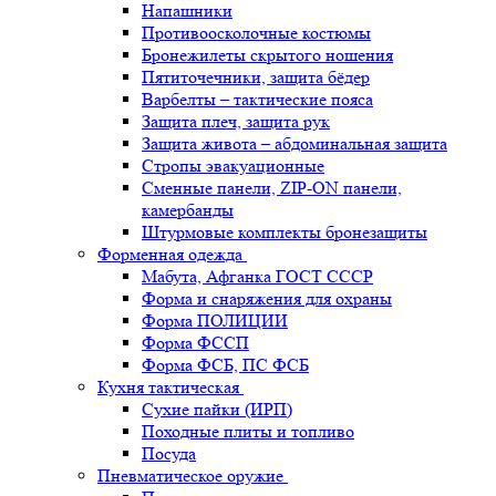
Напашники
Противоосколочные костюмы
Бронежилеты скрытого ношения
Пятиточечники, защита бёдер
Варбелты – тактические пояса
Защита плеч, защита рук
Защита живота – абдоминальная защита
Стропы эвакуационные
Сменные панели, ZIP-ON панели,
камербанды
Штурмовые комплекты бронезащиты
Форменная одежда
Мабута, Афганка ГОСТ СССР
Форма и снаряжения для охраны
Форма ПОЛИЦИИ
Форма ФССП
Форма ФСБ, ПС ФСБ
Кухня тактическая
Сухие пайки (ИРП)
Походные плиты и топливо
Посуда
Пневматическое оружие