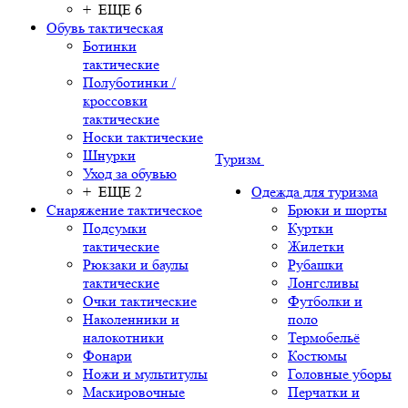
+ ЕЩЕ 6
Обувь тактическая
Ботинки
тактические
Полуботинки /
кроссовки
тактические
Носки тактические
Шнурки
Туризм
Уход за обувью
+ ЕЩЕ 2
Одежда для туризма
Снаряжение тактическое
Брюки и шорты
Подсумки
Куртки
тактические
Жилетки
Рюкзаки и баулы
Рубашки
тактические
Лонгсливы
Очки тактические
Футболки и
Наколенники и
поло
налокотники
Термобельё
Фонари
Костюмы
Ножи и мультитулы
Головные уборы
Маскировочные
Перчатки и