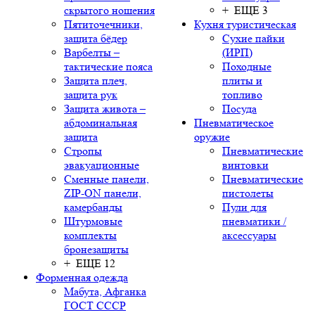
скрытого ношения
+ ЕЩЕ 3
Пятиточечники,
Кухня туристическая
защита бёдер
Сухие пайки
Варбелты –
(ИРП)
тактические пояса
Походные
Защита плеч,
плиты и
защита рук
топливо
Защита живота –
Посуда
абдоминальная
Пневматическое
защита
оружие
Стропы
Пневматические
эвакуационные
винтовки
Сменные панели,
Пневматические
ZIP-ON панели,
пистолеты
камербанды
Пули для
Штурмовые
пневматики /
комплекты
аксессуары
бронезащиты
+ ЕЩЕ 12
Форменная одежда
Мабута, Афганка
ГОСТ СССР