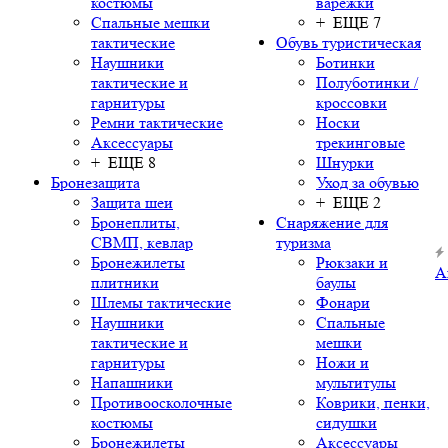
костюмы
варежки
Спальные мешки
+ ЕЩЕ 7
тактические
Обувь туристическая
Наушники
Ботинки
тактические и
Полуботинки /
гарнитуры
кроссовки
Ремни тактические
Носки
Аксессуары
трекинговые
+ ЕЩЕ 8
Шнурки
Бронезащита
Уход за обувью
Защита шеи
+ ЕЩЕ 2
Бронеплиты,
Снаряжение для
СВМП, кевлар
туризма
Бронежилеты
Рюкзаки и
А
плитники
баулы
Шлемы тактические
Фонари
Наушники
Спальные
тактические и
мешки
гарнитуры
Ножи и
Напашники
мультитулы
Противоосколочные
Коврики, пенки,
костюмы
сидушки
Бронежилеты
Аксессуары