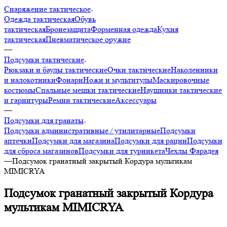
Снаряжение тактическое
Одежда тактическая
Обувь
тактическая
Бронезащита
Форменная одежда
Кухня
тактическая
Пневматическое оружие
—
Подсумки тактические
Рюкзаки и баулы тактические
Очки тактические
Наколенники
и налокотники
Фонари
Ножи и мультитулы
Маскировочные
костюмы
Спальные мешки тактические
Наушники тактические
и гарнитуры
Ремни тактические
Аксессуары
—
Подсумки для гранаты
Подсумки административные / утилитарные
Подсумки
аптечки
Подсумки для магазина
Подсумки для рации
Подсумки
для сброса магазинов
Подсумки для турникета
Чехлы Фарадея
—
Подсумок гранатный закрытый Кордура мультикам
MIMICRYA
Подсумок гранатный закрытый Кордура
мультикам MIMICRYA