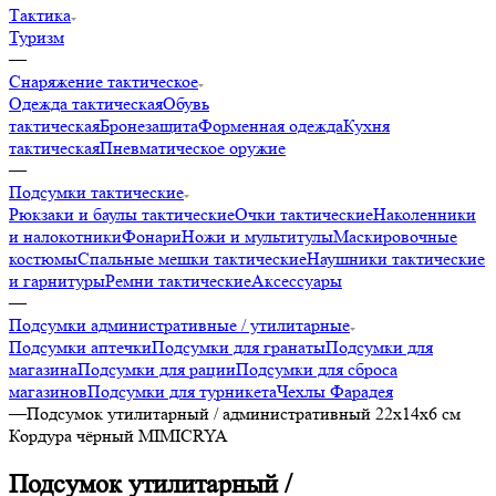
Тактика
Туризм
—
Снаряжение тактическое
Одежда тактическая
Обувь
тактическая
Бронезащита
Форменная одежда
Кухня
тактическая
Пневматическое оружие
—
Подсумки тактические
Рюкзаки и баулы тактические
Очки тактические
Наколенники
и налокотники
Фонари
Ножи и мультитулы
Маскировочные
костюмы
Спальные мешки тактические
Наушники тактические
и гарнитуры
Ремни тактические
Аксессуары
—
Подсумки административные / утилитарные
Подсумки аптечки
Подсумки для гранаты
Подсумки для
магазина
Подсумки для рации
Подсумки для сброса
магазинов
Подсумки для турникета
Чехлы Фарадея
—
Подсумок утилитарный / административный 22x14x6 см
Кордура чёрный MIMICRYA
Подсумок утилитарный /