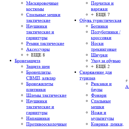
Маскировочные
Перчатки и
костюмы
варежки
Спальные мешки
+ ЕЩЕ 7
тактические
Обувь туристическая
Наушники
Ботинки
тактические и
Полуботинки /
гарнитуры
кроссовки
Ремни тактические
Носки
Аксессуары
трекинговые
+ ЕЩЕ 8
Шнурки
Бронезащита
Уход за обувью
Защита шеи
+ ЕЩЕ 2
Бронеплиты,
Снаряжение для
СВМП, кевлар
туризма
Бронежилеты
Рюкзаки и
А
плитники
баулы
Шлемы тактические
Фонари
Наушники
Спальные
тактические и
мешки
гарнитуры
Ножи и
Напашники
мультитулы
Противоосколочные
Коврики, пенки,