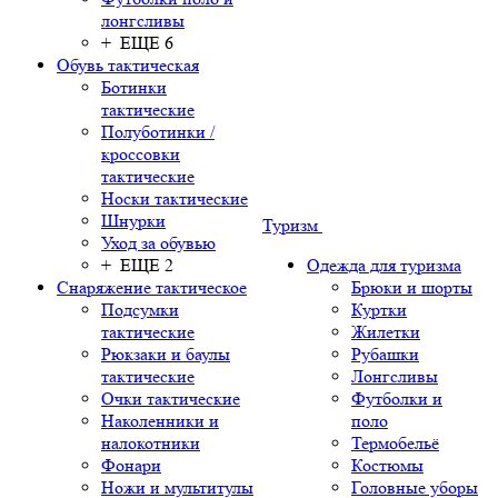
лонгсливы
+ ЕЩЕ 6
Обувь тактическая
Ботинки
тактические
Полуботинки /
кроссовки
тактические
Носки тактические
Шнурки
Туризм
Уход за обувью
+ ЕЩЕ 2
Одежда для туризма
Снаряжение тактическое
Брюки и шорты
Подсумки
Куртки
тактические
Жилетки
Рюкзаки и баулы
Рубашки
тактические
Лонгсливы
Очки тактические
Футболки и
Наколенники и
поло
налокотники
Термобельё
Фонари
Костюмы
Ножи и мультитулы
Головные уборы