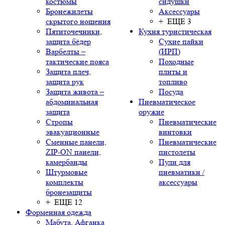
костюмы
сидушки
Бронежилеты
Аксессуары
скрытого ношения
+ ЕЩЕ 3
Пятиточечники,
Кухня туристическая
защита бёдер
Сухие пайки
Варбелты –
(ИРП)
тактические пояса
Походные
Защита плеч,
плиты и
защита рук
топливо
Защита живота –
Посуда
абдоминальная
Пневматическое
защита
оружие
Стропы
Пневматические
эвакуационные
винтовки
Сменные панели,
Пневматические
ZIP-ON панели,
пистолеты
камербанды
Пули для
Штурмовые
пневматики /
комплекты
аксессуары
бронезащиты
+ ЕЩЕ 12
Форменная одежда
Мабута, Афганка