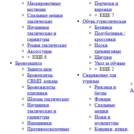
Маскировочные
Перчатки и
костюмы
варежки
Спальные мешки
+ ЕЩЕ 7
тактические
Обувь туристическая
Наушники
Ботинки
тактические и
Полуботинки /
гарнитуры
кроссовки
Ремни тактические
Носки
Аксессуары
трекинговые
+ ЕЩЕ 8
Шнурки
Бронезащита
Уход за обувью
Защита шеи
+ ЕЩЕ 2
Бронеплиты,
Снаряжение для
СВМП, кевлар
туризма
Бронежилеты
Рюкзаки и
А
плитники
баулы
Шлемы тактические
Фонари
Наушники
Спальные
тактические и
мешки
гарнитуры
Ножи и
Напашники
мультитулы
Противоосколочные
Коврики, пенки,