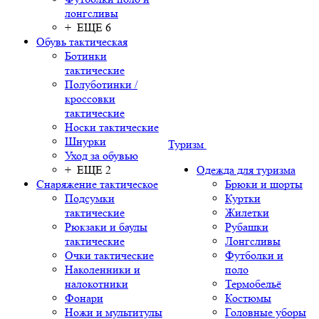
лонгсливы
+ ЕЩЕ 6
Обувь тактическая
Ботинки
тактические
Полуботинки /
кроссовки
тактические
Носки тактические
Шнурки
Туризм
Уход за обувью
+ ЕЩЕ 2
Одежда для туризма
Снаряжение тактическое
Брюки и шорты
Подсумки
Куртки
тактические
Жилетки
Рюкзаки и баулы
Рубашки
тактические
Лонгсливы
Очки тактические
Футболки и
Наколенники и
поло
налокотники
Термобельё
Фонари
Костюмы
Ножи и мультитулы
Головные уборы