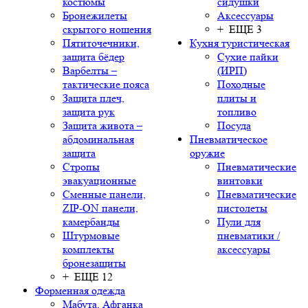
костюмы
сидушки
Бронежилеты
Аксессуары
скрытого ношения
+ ЕЩЕ 3
Пятиточечники,
Кухня туристическая
защита бёдер
Сухие пайки
Варбелты –
(ИРП)
тактические пояса
Походные
Защита плеч,
плиты и
защита рук
топливо
Защита живота –
Посуда
абдоминальная
Пневматическое
защита
оружие
Стропы
Пневматические
эвакуационные
винтовки
Сменные панели,
Пневматические
ZIP-ON панели,
пистолеты
камербанды
Пули для
Штурмовые
пневматики /
комплекты
аксессуары
бронезащиты
+ ЕЩЕ 12
Форменная одежда
Мабута, Афганка