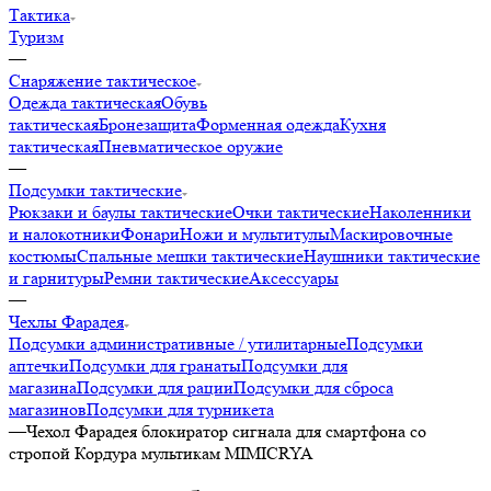
Тактика
Туризм
—
Снаряжение тактическое
Одежда тактическая
Обувь
тактическая
Бронезащита
Форменная одежда
Кухня
тактическая
Пневматическое оружие
—
Подсумки тактические
Рюкзаки и баулы тактические
Очки тактические
Наколенники
и налокотники
Фонари
Ножи и мультитулы
Маскировочные
костюмы
Спальные мешки тактические
Наушники тактические
и гарнитуры
Ремни тактические
Аксессуары
—
Чехлы Фарадея
Подсумки административные / утилитарные
Подсумки
аптечки
Подсумки для гранаты
Подсумки для
магазина
Подсумки для рации
Подсумки для сброса
магазинов
Подсумки для турникета
—
Чехол Фарадея блокиратор сигнала для смартфона со
стропой Кордура мультикам MIMICRYA