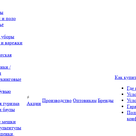
вы
 и поло
ьё
 уборы
 и варежки
еская
нки /
и
Как купи
екинговые
Где 
бувью
Усл
Производство
Оптовикам
Бренды
Усл
я туризма
Акции
Гара
и баулы
Пол
кон
е мешки
ультитулы
 пенки,