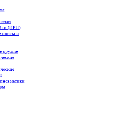
ры
еская
йки (ИРП)
 плиты и
е оружие
ческие
ческие
ы
 пневматики
ары