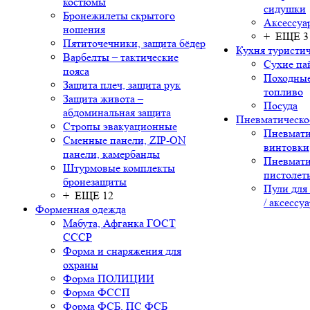
костюмы
сидушки
Бронежилеты скрытого
Аксессуа
ношения
+ ЕЩЕ 3
Пятиточечники, защита бёдер
Кухня туристич
Варбелты – тактические
Сухие па
пояса
Походные
Защита плеч, защита рук
топливо
Защита живота –
Посуда
абдоминальная защита
Пневматическо
Стропы эвакуационные
Пневмати
Сменные панели, ZIP-ON
винтовки
панели, камербанды
Пневмати
Штурмовые комплекты
пистолет
бронезащиты
Пули для
+ ЕЩЕ 12
/ аксессу
Форменная одежда
Мабута, Афганка ГОСТ
СССР
Форма и снаряжения для
охраны
Форма ПОЛИЦИИ
Форма ФССП
Форма ФСБ, ПС ФСБ