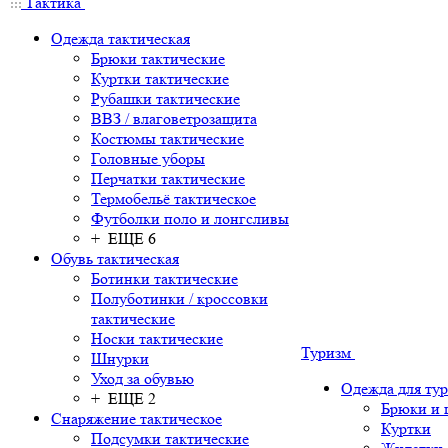
Тактика
Одежда тактическая
Брюки тактические
Куртки тактические
Рубашки тактические
ВВЗ / влаговетрозащита
Костюмы тактические
Головные уборы
Перчатки тактические
Термобельё тактическое
Футболки поло и лонгсливы
+ ЕЩЕ 6
Обувь тактическая
Ботинки тактические
Полуботинки / кроссовки
тактические
Носки тактические
Туризм
Шнурки
Уход за обувью
Одежда для ту
+ ЕЩЕ 2
Брюки и
Снаряжение тактическое
Куртки
Подсумки тактические