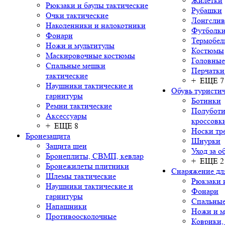
Жилетки
Рюкзаки и баулы тактические
Рубашки
Очки тактические
Лонгсли
Наколенники и налокотники
Футболки
Фонари
Термобел
Ножи и мультитулы
Костюмы
Маскировочные костюмы
Головные
Спальные мешки
Перчатки
тактические
+ ЕЩЕ 7
Наушники тактические и
Обувь туристич
гарнитуры
Ботинки
Ремни тактические
Полуботи
Аксессуары
кроссовк
+ ЕЩЕ 8
Носки тр
Бронезащита
Шнурки
Защита шеи
Уход за о
Бронеплиты, СВМП, кевлар
+ ЕЩЕ 2
Бронежилеты плитники
Снаряжение дл
Шлемы тактические
Рюкзаки 
Наушники тактические и
Фонари
гарнитуры
Спальны
Напашники
Ножи и м
Противоосколочные
Коврики,