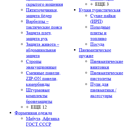
скрытого ношения
+ ЕЩЕ 3
Пятиточечники,
Кухня туристическая
защита бёдер
Сухие пайки
Варбелты –
(ИРП)
тактические пояса
Походные
Защита плеч,
плиты и
защита рук
топливо
Защита живота –
Посуда
абдоминальная
Пневматическое
защита
оружие
Стропы
Пневматические
эвакуационные
винтовки
Сменные панели,
Пневматические
ZIP-ON панели,
пистолеты
камербанды
Пули для
Штурмовые
пневматики /
комплекты
аксессуары
бронезащиты
+ ЕЩЕ 12
Форменная одежда
Мабута, Афганка
ГОСТ СССР