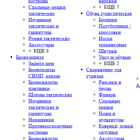
костюмы
варежки
Спальные мешки
+ ЕЩЕ 7
тактические
Обувь туристическая
Наушники
Ботинки
тактические и
Полуботинки /
гарнитуры
кроссовки
Ремни тактические
Носки
Аксессуары
трекинговые
+ ЕЩЕ 8
Шнурки
Бронезащита
Уход за обувью
Защита шеи
+ ЕЩЕ 2
Бронеплиты,
Снаряжение для
СВМП, кевлар
туризма
Бронежилеты
Рюкзаки и
А
плитники
баулы
Шлемы тактические
Фонари
Наушники
Спальные
тактические и
мешки
гарнитуры
Ножи и
Напашники
мультитулы
Противоосколочные
Коврики, пенки,
костюмы
сидушки
Бронежилеты
Аксессуары