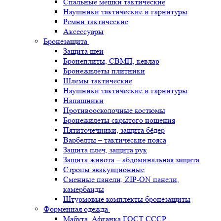
Спальные мешки тактические
Наушники тактические и гарнитуры
Ремни тактические
Аксессуары
Бронезащита
Защита шеи
Бронеплиты, СВМП, кевлар
Бронежилеты плитники
Шлемы тактические
Наушники тактические и гарнитуры
Напашники
Противоосколочные костюмы
Бронежилеты скрытого ношения
Пятиточечники, защита бёдер
Варбелты – тактические пояса
Защита плеч, защита рук
Защита живота – абдоминальная защита
Стропы эвакуационные
Сменные панели, ZIP-ON панели,
камербанды
Штурмовые комплекты бронезащиты
Форменная одежда
Мабута, Афганка ГОСТ СССР