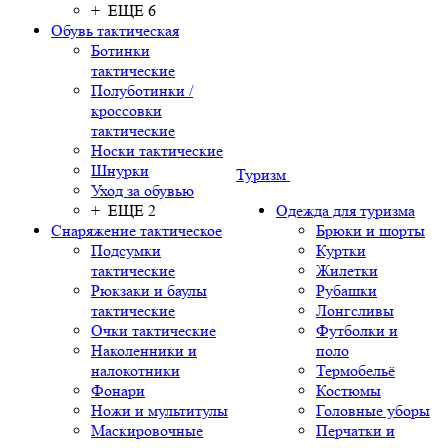
+ ЕЩЕ 6
Обувь тактическая
Ботинки
тактические
Полуботинки /
кроссовки
тактические
Носки тактические
Шнурки
Туризм
Уход за обувью
+ ЕЩЕ 2
Одежда для туризма
Снаряжение тактическое
Брюки и шорты
Подсумки
Куртки
тактические
Жилетки
Рюкзаки и баулы
Рубашки
тактические
Лонгсливы
Очки тактические
Футболки и
Наколенники и
поло
налокотники
Термобельё
Фонари
Костюмы
Ножи и мультитулы
Головные уборы
Маскировочные
Перчатки и