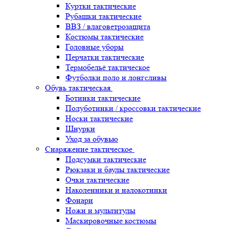
Куртки тактические
Рубашки тактические
ВВЗ / влаговетрозащита
Костюмы тактические
Головные уборы
Перчатки тактические
Термобельё тактическое
Футболки поло и лонгсливы
Обувь тактическая
Ботинки тактические
Полуботинки / кроссовки тактические
Носки тактические
Шнурки
Уход за обувью
Снаряжение тактическое
Подсумки тактические
Рюкзаки и баулы тактические
Очки тактические
Наколенники и налокотники
Фонари
Ножи и мультитулы
Маскировочные костюмы