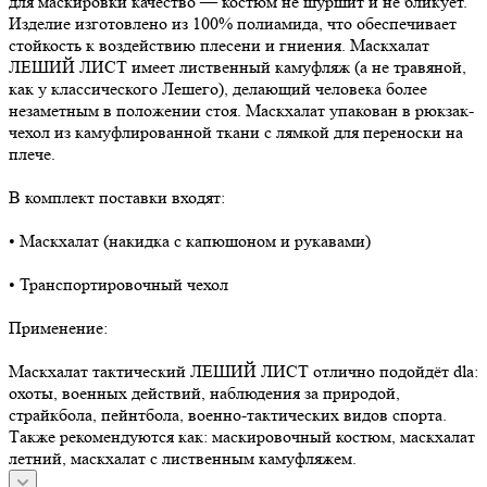
для маскировки качество — костюм не шуршит и не бликует.
Изделие изготовлено из 100% полиамида, что обеспечивает
стойкость к воздействию плесени и гниения. Маскхалат
ЛЕШИЙ ЛИСТ имеет лиственный камуфляж (а не травяной,
как у классического Лешего), делающий человека более
незаметным в положении стоя. Маскхалат упакован в рюкзак-
чехол из камуфлированной ткани с лямкой для переноски на
плече.
В комплект поставки входят:
• Маскхалат (накидка с капюшоном и рукавами)
• Транспортировочный чехол
Применение:
Маскхалат тактический ЛЕШИЙ ЛИСТ отлично подойдёт dla:
охоты, военных действий, наблюдения за природой,
страйкбола, пейнтбола, военно-тактических видов спорта.
Также рекомендуются как: маскировочный костюм, маскхалат
летний, маскхалат с лиственным камуфляжем.