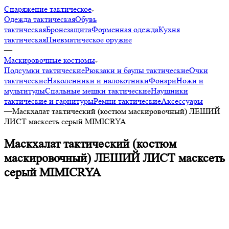
Снаряжение тактическое
Одежда тактическая
Обувь
тактическая
Бронезащита
Форменная одежда
Кухня
тактическая
Пневматическое оружие
—
Маскировочные костюмы
Подсумки тактические
Рюкзаки и баулы тактические
Очки
тактические
Наколенники и налокотники
Фонари
Ножи и
мультитулы
Спальные мешки тактические
Наушники
тактические и гарнитуры
Ремни тактические
Аксессуары
—
Маскхалат тактический (костюм маскировочный) ЛЕШИЙ
ЛИСТ масксеть серый MIMICRYA
Маскхалат тактический (костюм
маскировочный) ЛЕШИЙ ЛИСТ масксеть
серый MIMICRYA