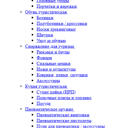
Головные уборы
Перчатки и варежки
Обувь туристическая
Ботинки
Полуботинки / кроссовки
Носки трекинговые
Шнурки
Уход за обувью
Снаряжение для туризма
Рюкзаки и баулы
Фонари
Спальные мешки
Ножи и мультитулы
Коврики, пенки, сидушки
Аксессуары
Кухня туристическая
Сухие пайки (ИРП)
Походные плиты и топливо
Посуда
Пневматическое оружие
Пневматические винтовки
Пневматические пистолеты
Пули для пневматики / аксессуары