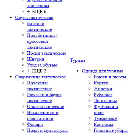
лонгсливы
+ ЕЩЕ 6
Обувь тактическая
Ботинки
тактические
Полуботинки /
кроссовки
тактические
Носки тактические
Шнурки
Туризм
Уход за обувью
+ ЕЩЕ 2
Одежда для туризма
Снаряжение тактическое
Брюки и шорты
Подсумки
Куртки
тактические
Жилетки
Рюкзаки и баулы
Рубашки
тактические
Лонгсливы
Очки тактические
Футболки и
Наколенники и
поло
налокотники
Термобельё
Фонари
Костюмы
Ножи и мультитулы
Головные уборы