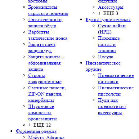
костюмы
сидушки
Бронежилеты
Аксессуары
скрытого ношения
+ ЕЩЕ 3
Пятиточечники,
Кухня туристическая
защита бёдер
Сухие пайки
Варбелты –
(ИРП)
тактические пояса
Походные
Защита плеч,
плиты и
защита рук
топливо
Защита живота –
Посуда
абдоминальная
Пневматическое
защита
оружие
Стропы
Пневматические
эвакуационные
винтовки
Сменные панели,
Пневматические
ZIP-ON панели,
пистолеты
камербанды
Пули для
Штурмовые
пневматики /
комплекты
аксессуары
бронезащиты
+ ЕЩЕ 12
Форменная одежда
Мабута, Афганка