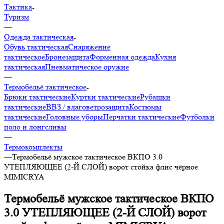
Тактика
Туризм
—
Одежда тактическая
Обувь тактическая
Снаряжение
тактическое
Бронезащита
Форменная одежда
Кухня
тактическая
Пневматическое оружие
—
Термобельё тактическое
Брюки тактические
Куртки тактические
Рубашки
тактические
ВВЗ / влаговетрозащита
Костюмы
тактические
Головные уборы
Перчатки тактические
Футболки
поло и лонгсливы
—
Термокомплекты
—
Термобельё мужское тактическое ВКПО 3.0
УТЕПЛЯЮЩЕЕ (2-Й СЛОЙ) ворот стойка флис чёрное
MIMICRYA
Термобельё мужское тактическое ВКПО
3.0 УТЕПЛЯЮЩЕЕ (2-Й СЛОЙ) ворот