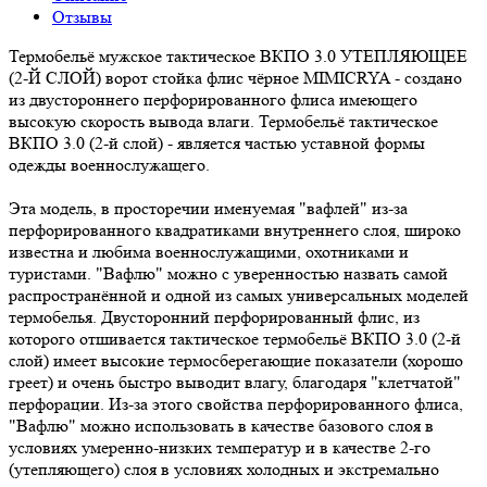
Отзывы
Термобельё мужское тактическое ВКПО 3.0 УТЕПЛЯЮЩЕЕ
(2-Й СЛОЙ) ворот стойка флис чёрное MIMICRYA - создано
из двустороннего перфорированного флиса имеющего
высокую скорость вывода влаги. Термобельё тактическое
ВКПО 3.0 (2-й слой) - является частью уставной формы
одежды военнослужащего.
Эта модель, в просторечии именуемая "вафлей" из-за
перфорированного квадратиками внутреннего слоя, широко
известна и любима военнослужащими, охотниками и
туристами. "Вафлю" можно с уверенностью назвать самой
распространённой и одной из самых универсальных моделей
термобелья. Двусторонний перфорированный флис, из
которого отшивается тактическое термобельё ВКПО 3.0 (2-й
слой) имеет высокие термосберегающие показатели (хорошо
греет) и очень быстро выводит влагу, благодаря "клетчатой"
перфорации. Из-за этого свойства перфорированного флиса,
"Вафлю" можно использовать в качестве базового слоя в
условиях умеренно-низких температур и в качестве 2-го
(утепляющего) слоя в условиях холодных и экстремально