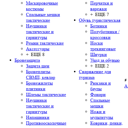
Маскировочные
Перчатки и
костюмы
варежки
Спальные мешки
+ ЕЩЕ 7
тактические
Обувь туристическая
Наушники
Ботинки
тактические и
Полуботинки /
гарнитуры
кроссовки
Ремни тактические
Носки
Аксессуары
трекинговые
+ ЕЩЕ 8
Шнурки
Бронезащита
Уход за обувью
Защита шеи
+ ЕЩЕ 2
Бронеплиты,
Снаряжение для
СВМП, кевлар
туризма
Бронежилеты
Рюкзаки и
А
плитники
баулы
Шлемы тактические
Фонари
Наушники
Спальные
тактические и
мешки
гарнитуры
Ножи и
Напашники
мультитулы
Противоосколочные
Коврики, пенки,