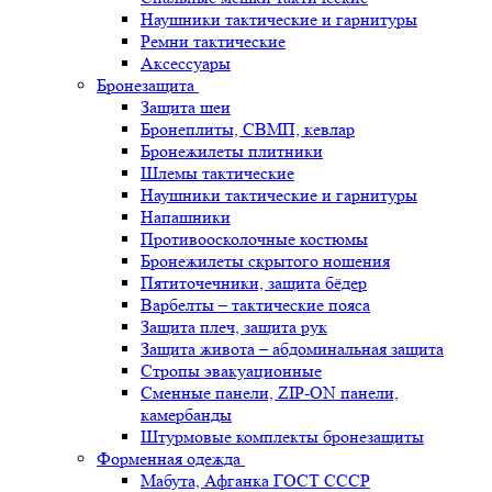
Наушники тактические и гарнитуры
Ремни тактические
Аксессуары
Бронезащита
Защита шеи
Бронеплиты, СВМП, кевлар
Бронежилеты плитники
Шлемы тактические
Наушники тактические и гарнитуры
Напашники
Противоосколочные костюмы
Бронежилеты скрытого ношения
Пятиточечники, защита бёдер
Варбелты – тактические пояса
Защита плеч, защита рук
Защита живота – абдоминальная защита
Стропы эвакуационные
Сменные панели, ZIP-ON панели,
камербанды
Штурмовые комплекты бронезащиты
Форменная одежда
Мабута, Афганка ГОСТ СССР