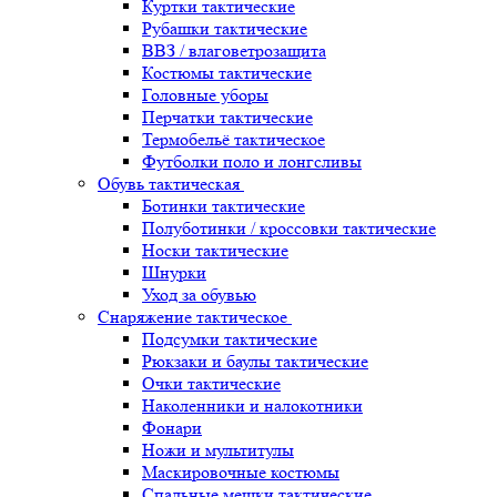
Куртки тактические
Рубашки тактические
ВВЗ / влаговетрозащита
Костюмы тактические
Головные уборы
Перчатки тактические
Термобельё тактическое
Футболки поло и лонгсливы
Обувь тактическая
Ботинки тактические
Полуботинки / кроссовки тактические
Носки тактические
Шнурки
Уход за обувью
Снаряжение тактическое
Подсумки тактические
Рюкзаки и баулы тактические
Очки тактические
Наколенники и налокотники
Фонари
Ножи и мультитулы
Маскировочные костюмы
Спальные мешки тактические