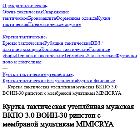
Одежда тактическая
Обувь тактическая
Снаряжение
тактическое
Бронезащита
Форменная одежда
Кухня
тактическая
Пневматическое оружие
—
Куртки тактические
Брюки тактические
Рубашки тактические
ВВЗ /
влаговетрозащита
Костюмы тактические
Головные
уборы
Перчатки тактические
Термобельё тактическое
Футболки
поло и лонгсливы
—
Куртки тактические утеплённые
Куртки тактические без утепления
Куртки флисовые
—
Куртка тактическая утеплённая мужская ВКПО 3.0
ВОИН-30 рипстоп с мембраной мультикам MIMICRYA
Куртка тактическая утеплённая мужская
ВКПО 3.0 ВОИН-30 рипстоп с
мембраной мультикам MIMICRYA