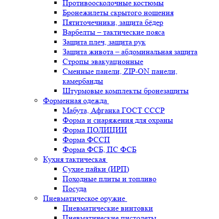
Противоосколочные костюмы
Бронежилеты скрытого ношения
Пятиточечники, защита бёдер
Варбелты – тактические пояса
Защита плеч, защита рук
Защита живота – абдоминальная защита
Стропы эвакуационные
Сменные панели, ZIP-ON панели,
камербанды
Штурмовые комплекты бронезащиты
Форменная одежда
Мабута, Афганка ГОСТ СССР
Форма и снаряжения для охраны
Форма ПОЛИЦИИ
Форма ФССП
Форма ФСБ, ПС ФСБ
Кухня тактическая
Сухие пайки (ИРП)
Походные плиты и топливо
Посуда
Пневматическое оружие
Пневматические винтовки
Пневматические пистолеты