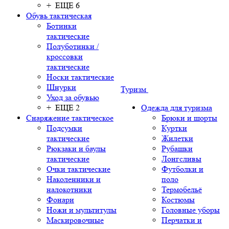
+ ЕЩЕ 6
Обувь тактическая
Ботинки
тактические
Полуботинки /
кроссовки
тактические
Носки тактические
Шнурки
Туризм
Уход за обувью
+ ЕЩЕ 2
Одежда для туризма
Снаряжение тактическое
Брюки и шорты
Подсумки
Куртки
тактические
Жилетки
Рюкзаки и баулы
Рубашки
тактические
Лонгсливы
Очки тактические
Футболки и
Наколенники и
поло
налокотники
Термобельё
Фонари
Костюмы
Ножи и мультитулы
Головные уборы
Маскировочные
Перчатки и