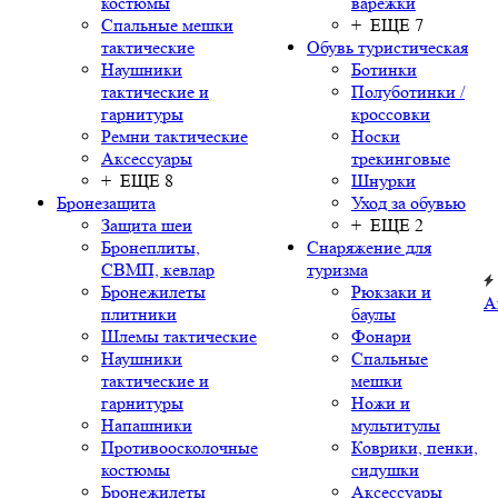
костюмы
варежки
Спальные мешки
+ ЕЩЕ 7
тактические
Обувь туристическая
Наушники
Ботинки
тактические и
Полуботинки /
гарнитуры
кроссовки
Ремни тактические
Носки
Аксессуары
трекинговые
+ ЕЩЕ 8
Шнурки
Бронезащита
Уход за обувью
Защита шеи
+ ЕЩЕ 2
Бронеплиты,
Снаряжение для
СВМП, кевлар
туризма
Бронежилеты
Рюкзаки и
А
плитники
баулы
Шлемы тактические
Фонари
Наушники
Спальные
тактические и
мешки
гарнитуры
Ножи и
Напашники
мультитулы
Противоосколочные
Коврики, пенки,
костюмы
сидушки
Бронежилеты
Аксессуары