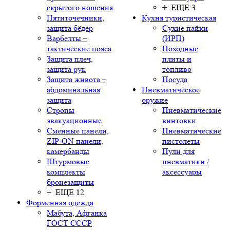
скрытого ношения
+ ЕЩЕ 3
Пятиточечники,
Кухня туристическая
защита бёдер
Сухие пайки
Варбелты –
(ИРП)
тактические пояса
Походные
Защита плеч,
плиты и
защита рук
топливо
Защита живота –
Посуда
абдоминальная
Пневматическое
защита
оружие
Стропы
Пневматические
эвакуационные
винтовки
Сменные панели,
Пневматические
ZIP-ON панели,
пистолеты
камербанды
Пули для
Штурмовые
пневматики /
комплекты
аксессуары
бронезащиты
+ ЕЩЕ 12
Форменная одежда
Мабута, Афганка
ГОСТ СССР