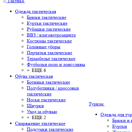
Тактика
Одежда тактическая
Брюки тактические
Куртки тактические
Рубашки тактические
ВВЗ / влаговетрозащита
Костюмы тактические
Головные уборы
Перчатки тактические
Термобельё тактическое
Футболки поло и лонгсливы
+ ЕЩЕ 6
Обувь тактическая
Ботинки тактические
Полуботинки / кроссовки
тактические
Носки тактические
Туризм
Шнурки
Уход за обувью
Одежда для ту
+ ЕЩЕ 2
Брюки и
Снаряжение тактическое
Куртки
Подсумки тактические