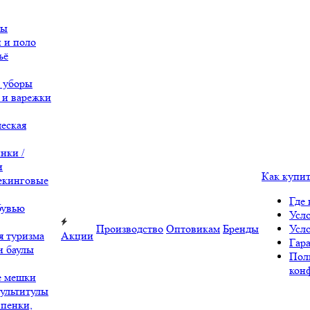
вы
 и поло
ьё
 уборы
 и варежки
еская
нки /
и
Как купи
екинговые
Где 
бувью
Усл
Производство
Оптовикам
Бренды
Усл
я туризма
Акции
Гара
и баулы
Пол
кон
е мешки
ультитулы
 пенки,