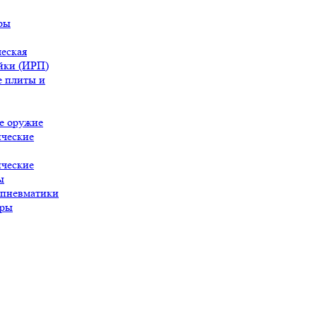
ры
еская
йки (ИРП)
 плиты и
е оружие
ческие
ческие
ы
 пневматики
ары