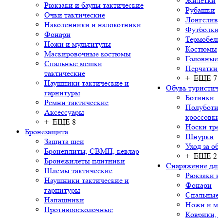
Жилетки
Рюкзаки и баулы тактические
Рубашки
Очки тактические
Лонгсли
Наколенники и налокотники
Футболки
Фонари
Термобел
Ножи и мультитулы
Костюмы
Маскировочные костюмы
Головные
Спальные мешки
Перчатки
тактические
+ ЕЩЕ 7
Наушники тактические и
Обувь туристич
гарнитуры
Ботинки
Ремни тактические
Полуботи
Аксессуары
кроссовк
+ ЕЩЕ 8
Носки тр
Бронезащита
Шнурки
Защита шеи
Уход за о
Бронеплиты, СВМП, кевлар
+ ЕЩЕ 2
Бронежилеты плитники
Снаряжение дл
Шлемы тактические
Рюкзаки 
Наушники тактические и
Фонари
гарнитуры
Спальны
Напашники
Ножи и м
Противоосколочные
Коврики,