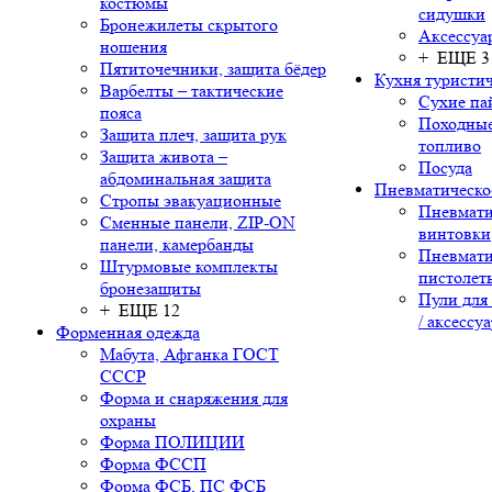
костюмы
сидушки
Бронежилеты скрытого
Аксессуа
ношения
+ ЕЩЕ 3
Пятиточечники, защита бёдер
Кухня туристич
Варбелты – тактические
Сухие па
пояса
Походные
Защита плеч, защита рук
топливо
Защита живота –
Посуда
абдоминальная защита
Пневматическо
Стропы эвакуационные
Пневмати
Сменные панели, ZIP-ON
винтовки
панели, камербанды
Пневмати
Штурмовые комплекты
пистолет
бронезащиты
Пули для
+ ЕЩЕ 12
/ аксессу
Форменная одежда
Мабута, Афганка ГОСТ
СССР
Форма и снаряжения для
охраны
Форма ПОЛИЦИИ
Форма ФССП
Форма ФСБ, ПС ФСБ