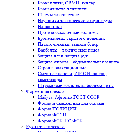
Бронеплиты, СВМП, кевлар
Бронежилеты плитники
Шлемы тактические
Наушники тактические и гарнитуры
Напашники
Противоосколочные костюмы
Бронежилеты скрытого ношения
Пятиточечники, защита бёдер
Варбелты – тактические пояса
Защита плеч, защита рук
Защита живота – абдоминальная защита
Стропы эвакуационные
Сменные панели, ZIP-ON панели,
камербанды
Штурмовые комплекты бронезащиты
Форменная одежда
Мабута, Афганка ГОСТ СССР
Форма и снаряжения для охраны
Форма ПОЛИЦИИ
Форма ФССП
Форма ФСБ, ПС ФСБ
Кухня тактическая