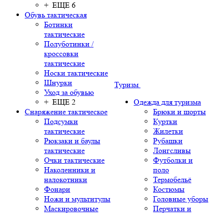
+ ЕЩЕ 6
Обувь тактическая
Ботинки
тактические
Полуботинки /
кроссовки
тактические
Носки тактические
Шнурки
Туризм
Уход за обувью
+ ЕЩЕ 2
Одежда для туризма
Снаряжение тактическое
Брюки и шорты
Подсумки
Куртки
тактические
Жилетки
Рюкзаки и баулы
Рубашки
тактические
Лонгсливы
Очки тактические
Футболки и
Наколенники и
поло
налокотники
Термобельё
Фонари
Костюмы
Ножи и мультитулы
Головные уборы
Маскировочные
Перчатки и