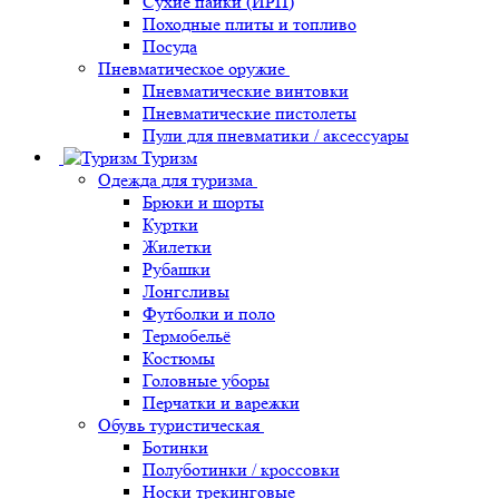
Сухие пайки (ИРП)
Походные плиты и топливо
Посуда
Пневматическое оружие
Пневматические винтовки
Пневматические пистолеты
Пули для пневматики / аксессуары
Туризм
Одежда для туризма
Брюки и шорты
Куртки
Жилетки
Рубашки
Лонгсливы
Футболки и поло
Термобельё
Костюмы
Головные уборы
Перчатки и варежки
Обувь туристическая
Ботинки
Полуботинки / кроссовки
Носки трекинговые