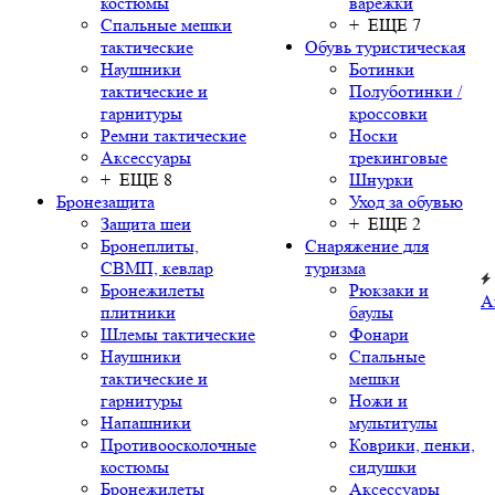
костюмы
варежки
Спальные мешки
+ ЕЩЕ 7
тактические
Обувь туристическая
Наушники
Ботинки
тактические и
Полуботинки /
гарнитуры
кроссовки
Ремни тактические
Носки
Аксессуары
трекинговые
+ ЕЩЕ 8
Шнурки
Бронезащита
Уход за обувью
Защита шеи
+ ЕЩЕ 2
Бронеплиты,
Снаряжение для
СВМП, кевлар
туризма
Бронежилеты
Рюкзаки и
А
плитники
баулы
Шлемы тактические
Фонари
Наушники
Спальные
тактические и
мешки
гарнитуры
Ножи и
Напашники
мультитулы
Противоосколочные
Коврики, пенки,
костюмы
сидушки
Бронежилеты
Аксессуары