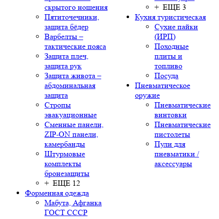
скрытого ношения
+ ЕЩЕ 3
Пятиточечники,
Кухня туристическая
защита бёдер
Сухие пайки
Варбелты –
(ИРП)
тактические пояса
Походные
Защита плеч,
плиты и
защита рук
топливо
Защита живота –
Посуда
абдоминальная
Пневматическое
защита
оружие
Стропы
Пневматические
эвакуационные
винтовки
Сменные панели,
Пневматические
ZIP-ON панели,
пистолеты
камербанды
Пули для
Штурмовые
пневматики /
комплекты
аксессуары
бронезащиты
+ ЕЩЕ 12
Форменная одежда
Мабута, Афганка
ГОСТ СССР