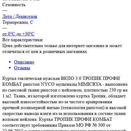
Сезонность
—
Лето / Демисезон
Терморежим, C
—
от 0°С до +30°С
Все характеристики
Цена действительна только для интернет-магазина и может
отличаться от цен в розничных магазинах
Описание
Отзывы
Куртка тактическая мужская ВКПО 3.0 ТРОПИК ПРОФИ
КОМБАТ рипстоп NYCO мультикам MIMICRYA - выполнена
из смесовой ткани рипстоп с нейлоном, плотностью 230 гр на
1 м2. Ткань, из которой изготовлена куртка Тропик, обладает
высокой износостойкостью из-за частого армирования
прочной полимерной нитью (технология рипстоп) и высокой
скоростью вывода влаги из-за использования в составе ткани
волокон нейлона. Куртка ТРОПИК ПРОФИ КОМБАТ
соответствует требованиям Приказа МО РФ № 300 от
22.06.2015 г. регламентирующего правила ношения воинской