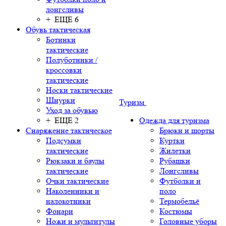
лонгсливы
+ ЕЩЕ 6
Обувь тактическая
Ботинки
тактические
Полуботинки /
кроссовки
тактические
Носки тактические
Шнурки
Туризм
Уход за обувью
+ ЕЩЕ 2
Одежда для туризма
Снаряжение тактическое
Брюки и шорты
Подсумки
Куртки
тактические
Жилетки
Рюкзаки и баулы
Рубашки
тактические
Лонгсливы
Очки тактические
Футболки и
Наколенники и
поло
налокотники
Термобельё
Фонари
Костюмы
Ножи и мультитулы
Головные уборы