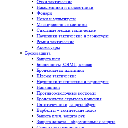
Очки тактические
Наколенники и налокотники
Фонари
Ножи и мультитулы
Маскировочные костюмы
Спальные мешки тактические
Наушники тактические и гарнитуры
Ремни тактические
Аксессуары
Бронезащита
Защита шеи
Бронеплиты, СВМП, кевлар
Бронежилеты плитники
Шлемы тактические
Наушники тактические и гарнитуры
Напашники
Противоосколочные костюмы
Бронежилеты скрытого ношения
Пятиточечники, защита бёдер
Варбелты – тактические пояса
Защита плеч, защита рук
Защита живота – абдоминальная защита
Стропы эвакуационные