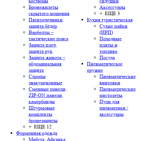
костюмы
сидушки
Бронежилеты
Аксессуары
скрытого ношения
+ ЕЩЕ 3
Пятиточечники,
Кухня туристическая
защита бёдер
Сухие пайки
Варбелты –
(ИРП)
тактические пояса
Походные
Защита плеч,
плиты и
защита рук
топливо
Защита живота –
Посуда
абдоминальная
Пневматическое
защита
оружие
Стропы
Пневматические
эвакуационные
винтовки
Сменные панели,
Пневматические
ZIP-ON панели,
пистолеты
камербанды
Пули для
Штурмовые
пневматики /
комплекты
аксессуары
бронезащиты
+ ЕЩЕ 12
Форменная одежда
Мабута, Афганка