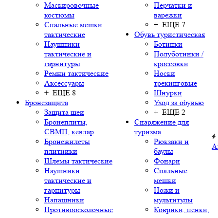
Маскировочные
Перчатки и
костюмы
варежки
Спальные мешки
+ ЕЩЕ 7
тактические
Обувь туристическая
Наушники
Ботинки
тактические и
Полуботинки /
гарнитуры
кроссовки
Ремни тактические
Носки
Аксессуары
трекинговые
+ ЕЩЕ 8
Шнурки
Бронезащита
Уход за обувью
Защита шеи
+ ЕЩЕ 2
Бронеплиты,
Снаряжение для
СВМП, кевлар
туризма
Бронежилеты
Рюкзаки и
А
плитники
баулы
Шлемы тактические
Фонари
Наушники
Спальные
тактические и
мешки
гарнитуры
Ножи и
Напашники
мультитулы
Противоосколочные
Коврики, пенки,