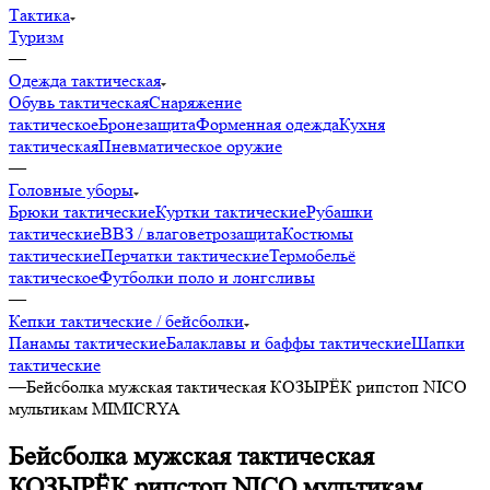
Тактика
Туризм
—
Одежда тактическая
Обувь тактическая
Снаряжение
тактическое
Бронезащита
Форменная одежда
Кухня
тактическая
Пневматическое оружие
—
Головные уборы
Брюки тактические
Куртки тактические
Рубашки
тактические
ВВЗ / влаговетрозащита
Костюмы
тактические
Перчатки тактические
Термобельё
тактическое
Футболки поло и лонгсливы
—
Кепки тактические / бейсболки
Панамы тактические
Балаклавы и баффы тактические
Шапки
тактические
—
Бейсболка мужская тактическая КОЗЫРЁК рипстоп NICO
мультикам MIMICRYA
Бейсболка мужская тактическая
КОЗЫРЁК рипстоп NICO мультикам