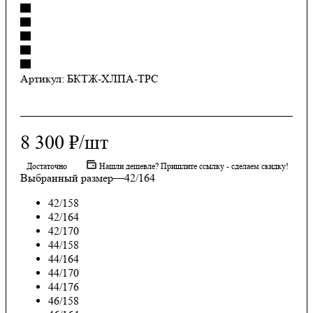
Артикул:
БКТЖ-ХЛПА-TPC
8 300
₽
/шт
Достаточно
Нашли дешевле? Пришлите ссылку - сделаем скидку!
Выбранный размер
—
42/164
42/158
42/164
42/170
44/158
44/164
44/170
44/176
46/158