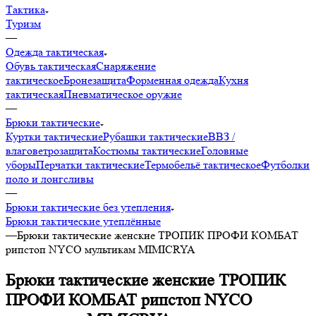
Тактика
Туризм
—
Одежда тактическая
Обувь тактическая
Снаряжение
тактическое
Бронезащита
Форменная одежда
Кухня
тактическая
Пневматическое оружие
—
Брюки тактические
Куртки тактические
Рубашки тактические
ВВЗ /
влаговетрозащита
Костюмы тактические
Головные
уборы
Перчатки тактические
Термобельё тактическое
Футболки
поло и лонгсливы
—
Брюки тактические без утепления
Брюки тактические утеплённые
—
Брюки тактические женские ТРОПИК ПРОФИ КОМБАТ
рипстоп NYCO мультикам MIMICRYA
Брюки тактические женские ТРОПИК
ПРОФИ КОМБАТ рипстоп NYCO