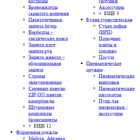
костюмы
сидушки
Бронежилеты
Аксессуары
скрытого ношения
+ ЕЩЕ 3
Пятиточечники,
Кухня туристическая
защита бёдер
Сухие пайки
Варбелты –
(ИРП)
тактические пояса
Походные
Защита плеч,
плиты и
защита рук
топливо
Защита живота –
Посуда
абдоминальная
Пневматическое
защита
оружие
Стропы
Пневматические
эвакуационные
винтовки
Сменные панели,
Пневматические
ZIP-ON панели,
пистолеты
камербанды
Пули для
Штурмовые
пневматики /
комплекты
аксессуары
бронезащиты
+ ЕЩЕ 12
Форменная одежда
Мабута, Афганка