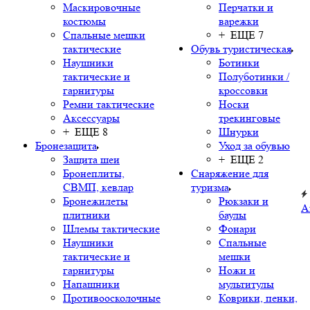
Маскировочные
Перчатки и
костюмы
варежки
Спальные мешки
+ ЕЩЕ 7
тактические
Обувь туристическая
Наушники
Ботинки
тактические и
Полуботинки /
гарнитуры
кроссовки
Ремни тактические
Носки
Аксессуары
трекинговые
+ ЕЩЕ 8
Шнурки
Бронезащита
Уход за обувью
Защита шеи
+ ЕЩЕ 2
Бронеплиты,
Снаряжение для
СВМП, кевлар
туризма
Бронежилеты
Рюкзаки и
А
плитники
баулы
Шлемы тактические
Фонари
Наушники
Спальные
тактические и
мешки
гарнитуры
Ножи и
Напашники
мультитулы
Противоосколочные
Коврики, пенки,