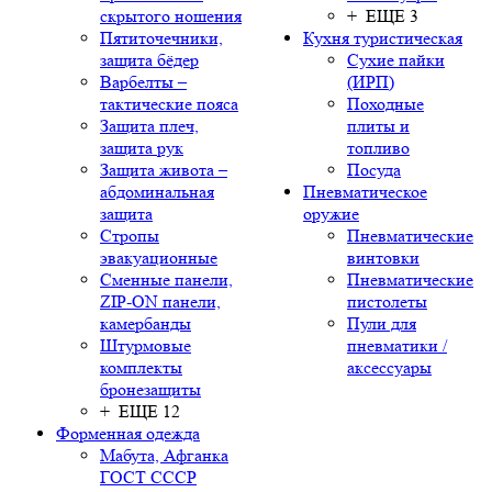
скрытого ношения
+ ЕЩЕ 3
Пятиточечники,
Кухня туристическая
защита бёдер
Сухие пайки
Варбелты –
(ИРП)
тактические пояса
Походные
Защита плеч,
плиты и
защита рук
топливо
Защита живота –
Посуда
абдоминальная
Пневматическое
защита
оружие
Стропы
Пневматические
эвакуационные
винтовки
Сменные панели,
Пневматические
ZIP-ON панели,
пистолеты
камербанды
Пули для
Штурмовые
пневматики /
комплекты
аксессуары
бронезащиты
+ ЕЩЕ 12
Форменная одежда
Мабута, Афганка
ГОСТ СССР