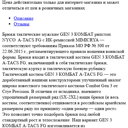
Цена действительна только для интернет-магазина и может
отличаться от цен в розничных магазинах
Описание
Отзывы
Брюки тактические мужские GEN 3 КОМБАТ рипстоп
NYCO A-TACS FG с ИК-ремиссией MIMICRYA —
соответствуют требованиям Приказа МО РФ № 300 от
22.06.2015 г., регламентирующего правила ношения воинской
формы. Брюки входят в тактический костюм GEN 3 КОМБАТ
A-TACS FG, включающий в себя тактические брюки,
тактическую куртку и тактическую боевую рубашку.
Тактический костюм GEN 3 КОМБАТ A-TACS FG — это
доработанный нашими конструкторами улучшенный аналог
широко известного тактического костюма Combat Gen 3 от
Crye Precision. В отличии от исходника, имевшего
упрощённый размерный ряд (SX-2XL) наши брюки (и весь
костюм, соответственно) отшиваются в российском армейском
размерном ряду по принципу «один размер — один рост».
Это позволяет точно подобрать брюки под любой
стандартный рост и телосложение. Наш вариант GEN 3
КОМБАТ A-TACS FG изготавливается из