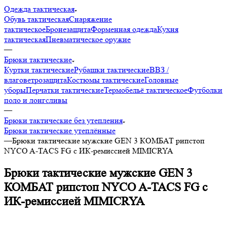
Одежда тактическая
Обувь тактическая
Снаряжение
тактическое
Бронезащита
Форменная одежда
Кухня
тактическая
Пневматическое оружие
—
Брюки тактические
Куртки тактические
Рубашки тактические
ВВЗ /
влаговетрозащита
Костюмы тактические
Головные
уборы
Перчатки тактические
Термобельё тактическое
Футболки
поло и лонгсливы
—
Брюки тактические без утепления
Брюки тактические утеплённые
—
Брюки тактические мужские GEN 3 КОМБАТ рипстоп
NYCO A-TACS FG с ИК-ремиссией MIMICRYA
Брюки тактические мужские GEN 3
КОМБАТ рипстоп NYCO A-TACS FG с
ИК-ремиссией MIMICRYA