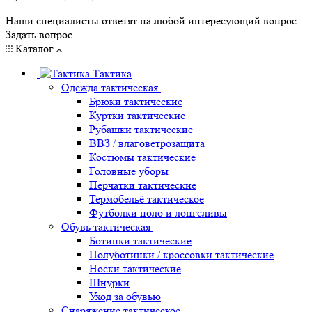
Наши специалисты ответят на любой интересующий вопрос
Задать вопрос
Каталог
Тактика
Одежда тактическая
Брюки тактические
Куртки тактические
Рубашки тактические
ВВЗ / влаговетрозащита
Костюмы тактические
Головные уборы
Перчатки тактические
Термобельё тактическое
Футболки поло и лонгсливы
Обувь тактическая
Ботинки тактические
Полуботинки / кроссовки тактические
Носки тактические
Шнурки
Уход за обувью
Снаряжение тактическое