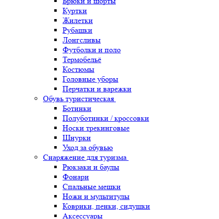
Брюки и шорты
Куртки
Жилетки
Рубашки
Лонгсливы
Футболки и поло
Термобельё
Костюмы
Головные уборы
Перчатки и варежки
Обувь туристическая
Ботинки
Полуботинки / кроссовки
Носки трекинговые
Шнурки
Уход за обувью
Снаряжение для туризма
Рюкзаки и баулы
Фонари
Спальные мешки
Ножи и мультитулы
Коврики, пенки, сидушки
Аксессуары