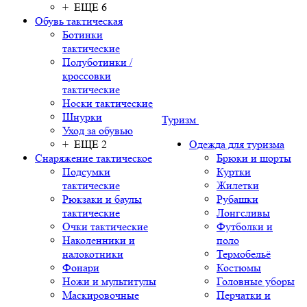
+ ЕЩЕ 6
Обувь тактическая
Ботинки
тактические
Полуботинки /
кроссовки
тактические
Носки тактические
Шнурки
Туризм
Уход за обувью
+ ЕЩЕ 2
Одежда для туризма
Снаряжение тактическое
Брюки и шорты
Подсумки
Куртки
тактические
Жилетки
Рюкзаки и баулы
Рубашки
тактические
Лонгсливы
Очки тактические
Футболки и
Наколенники и
поло
налокотники
Термобельё
Фонари
Костюмы
Ножи и мультитулы
Головные уборы
Маскировочные
Перчатки и