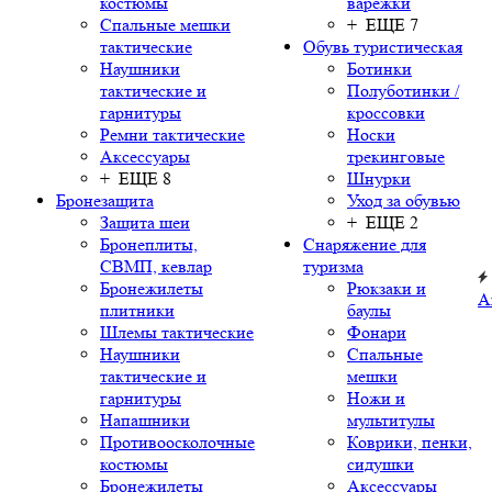
костюмы
варежки
Спальные мешки
+ ЕЩЕ 7
тактические
Обувь туристическая
Наушники
Ботинки
тактические и
Полуботинки /
гарнитуры
кроссовки
Ремни тактические
Носки
Аксессуары
трекинговые
+ ЕЩЕ 8
Шнурки
Бронезащита
Уход за обувью
Защита шеи
+ ЕЩЕ 2
Бронеплиты,
Снаряжение для
СВМП, кевлар
туризма
Бронежилеты
Рюкзаки и
А
плитники
баулы
Шлемы тактические
Фонари
Наушники
Спальные
тактические и
мешки
гарнитуры
Ножи и
Напашники
мультитулы
Противоосколочные
Коврики, пенки,
костюмы
сидушки
Бронежилеты
Аксессуары