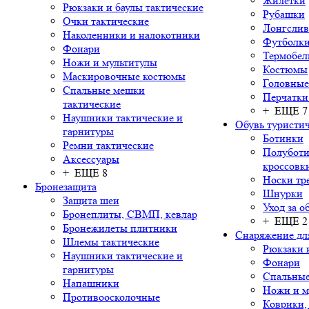
Жилетки
Рюкзаки и баулы тактические
Рубашки
Очки тактические
Лонгсли
Наколенники и налокотники
Футболки
Фонари
Термобел
Ножи и мультитулы
Костюмы
Маскировочные костюмы
Головные
Спальные мешки
Перчатки
тактические
+ ЕЩЕ 7
Наушники тактические и
Обувь туристич
гарнитуры
Ботинки
Ремни тактические
Полуботи
Аксессуары
кроссовк
+ ЕЩЕ 8
Носки тр
Бронезащита
Шнурки
Защита шеи
Уход за о
Бронеплиты, СВМП, кевлар
+ ЕЩЕ 2
Бронежилеты плитники
Снаряжение дл
Шлемы тактические
Рюкзаки 
Наушники тактические и
Фонари
гарнитуры
Спальны
Напашники
Ножи и м
Противоосколочные
Коврики,