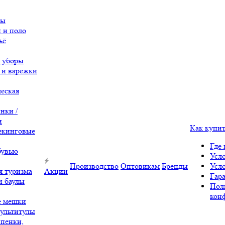
вы
 и поло
ьё
 уборы
 и варежки
еская
нки /
и
Как купи
екинговые
Где 
бувью
Усл
Производство
Оптовикам
Бренды
Усл
я туризма
Акции
Гара
и баулы
Пол
кон
е мешки
ультитулы
 пенки,