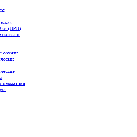
ры
еская
йки (ИРП)
 плиты и
е оружие
ческие
ческие
ы
 пневматики
ары