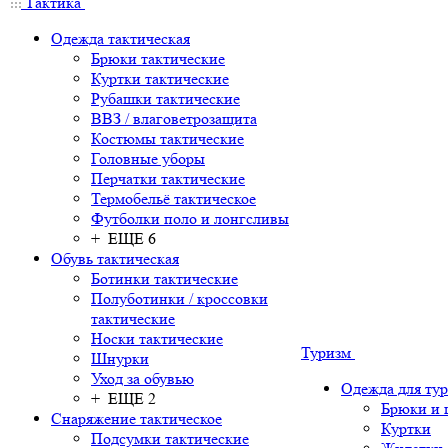
Тактика
Одежда тактическая
Брюки тактические
Куртки тактические
Рубашки тактические
ВВЗ / влаговетрозащита
Костюмы тактические
Головные уборы
Перчатки тактические
Термобельё тактическое
Футболки поло и лонгсливы
+ ЕЩЕ 6
Обувь тактическая
Ботинки тактические
Полуботинки / кроссовки
тактические
Носки тактические
Туризм
Шнурки
Уход за обувью
Одежда для ту
+ ЕЩЕ 2
Брюки и
Снаряжение тактическое
Куртки
Подсумки тактические