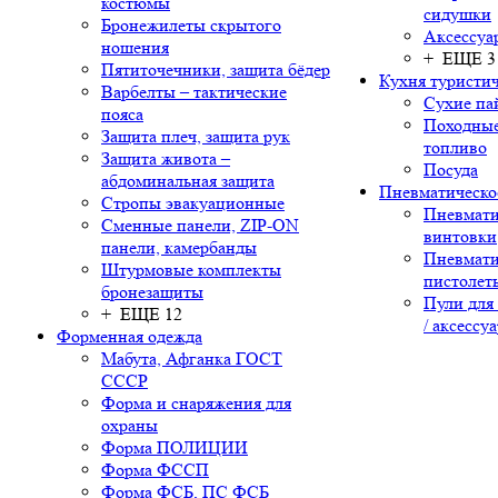
костюмы
сидушки
Бронежилеты скрытого
Аксессуа
ношения
+ ЕЩЕ 3
Пятиточечники, защита бёдер
Кухня туристич
Варбелты – тактические
Сухие па
пояса
Походные
Защита плеч, защита рук
топливо
Защита живота –
Посуда
абдоминальная защита
Пневматическо
Стропы эвакуационные
Пневмати
Сменные панели, ZIP-ON
винтовки
панели, камербанды
Пневмати
Штурмовые комплекты
пистолет
бронезащиты
Пули для
+ ЕЩЕ 12
/ аксессу
Форменная одежда
Мабута, Афганка ГОСТ
СССР
Форма и снаряжения для
охраны
Форма ПОЛИЦИИ
Форма ФССП
Форма ФСБ, ПС ФСБ