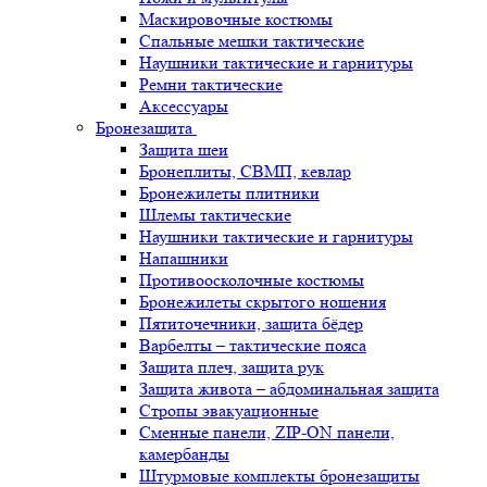
Маскировочные костюмы
Спальные мешки тактические
Наушники тактические и гарнитуры
Ремни тактические
Аксессуары
Бронезащита
Защита шеи
Бронеплиты, СВМП, кевлар
Бронежилеты плитники
Шлемы тактические
Наушники тактические и гарнитуры
Напашники
Противоосколочные костюмы
Бронежилеты скрытого ношения
Пятиточечники, защита бёдер
Варбелты – тактические пояса
Защита плеч, защита рук
Защита живота – абдоминальная защита
Стропы эвакуационные
Сменные панели, ZIP-ON панели,
камербанды
Штурмовые комплекты бронезащиты