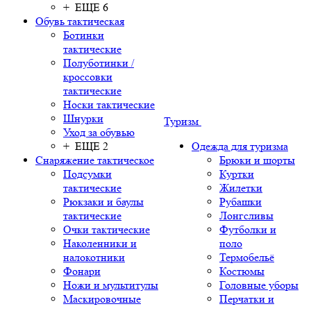
+ ЕЩЕ 6
Обувь тактическая
Ботинки
тактические
Полуботинки /
кроссовки
тактические
Носки тактические
Шнурки
Туризм
Уход за обувью
+ ЕЩЕ 2
Одежда для туризма
Снаряжение тактическое
Брюки и шорты
Подсумки
Куртки
тактические
Жилетки
Рюкзаки и баулы
Рубашки
тактические
Лонгсливы
Очки тактические
Футболки и
Наколенники и
поло
налокотники
Термобельё
Фонари
Костюмы
Ножи и мультитулы
Головные уборы
Маскировочные
Перчатки и