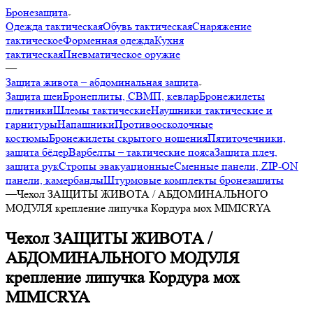
Бронезащита
Одежда тактическая
Обувь тактическая
Снаряжение
тактическое
Форменная одежда
Кухня
тактическая
Пневматическое оружие
—
Защита живота – абдоминальная защита
Защита шеи
Бронеплиты, СВМП, кевлар
Бронежилеты
плитники
Шлемы тактические
Наушники тактические и
гарнитуры
Напашники
Противоосколочные
костюмы
Бронежилеты скрытого ношения
Пятиточечники,
защита бёдер
Варбелты – тактические пояса
Защита плеч,
защита рук
Стропы эвакуационные
Сменные панели, ZIP-ON
панели, камербанды
Штурмовые комплекты бронезащиты
—
Чехол ЗАЩИТЫ ЖИВОТА / АБДОМИНАЛЬНОГО
МОДУЛЯ крепление липучка Кордура мох MIMICRYA
Чехол ЗАЩИТЫ ЖИВОТА /
АБДОМИНАЛЬНОГО МОДУЛЯ
крепление липучка Кордура мох
MIMICRYA