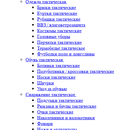
Одежда тактическая
Брюки тактические
Куртки тактические
Рубашки тактические
ВВЗ / влаговетрозащита
Костюмы тактические
Головные уборы
Перчатки тактические
Термобельё тактическое
Футболки поло и лонгсливы
Обувь тактическая
Ботинки тактические
Полуботинки / кроссовки тактические
Носки тактические
Шнурки
Уход за обувью
Снаряжение тактическое
Подсумки тактические
Рюкзаки и баулы тактические
Очки тактические
Наколенники и налокотники
Фонари
Ножи и мультитулы