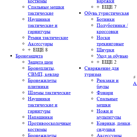
костюмы
варежки
Спальные мешки
+ ЕЩЕ 7
тактические
Обувь туристическая
Наушники
Ботинки
тактические и
Полуботинки /
гарнитуры
кроссовки
Ремни тактические
Носки
Аксессуары
трекинговые
+ ЕЩЕ 8
Шнурки
Бронезащита
Уход за обувью
Защита шеи
+ ЕЩЕ 2
Бронеплиты,
Снаряжение для
СВМП, кевлар
туризма
Бронежилеты
Рюкзаки и
А
плитники
баулы
Шлемы тактические
Фонари
Наушники
Спальные
тактические и
мешки
гарнитуры
Ножи и
Напашники
мультитулы
Противоосколочные
Коврики, пенки,
костюмы
сидушки
Бронежилеты
Аксессуары