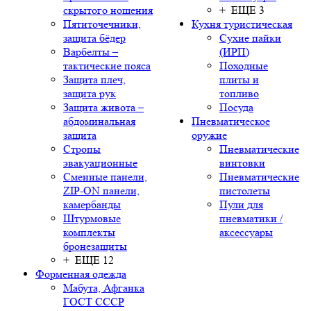
скрытого ношения
+ ЕЩЕ 3
Пятиточечники,
Кухня туристическая
защита бёдер
Сухие пайки
Варбелты –
(ИРП)
тактические пояса
Походные
Защита плеч,
плиты и
защита рук
топливо
Защита живота –
Посуда
абдоминальная
Пневматическое
защита
оружие
Стропы
Пневматические
эвакуационные
винтовки
Сменные панели,
Пневматические
ZIP-ON панели,
пистолеты
камербанды
Пули для
Штурмовые
пневматики /
комплекты
аксессуары
бронезащиты
+ ЕЩЕ 12
Форменная одежда
Мабута, Афганка
ГОСТ СССР