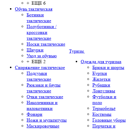
+ ЕЩЕ 6
Обувь тактическая
Ботинки
тактические
Полуботинки /
кроссовки
тактические
Носки тактические
Шнурки
Туризм
Уход за обувью
+ ЕЩЕ 2
Одежда для туризма
Снаряжение тактическое
Брюки и шорты
Подсумки
Куртки
тактические
Жилетки
Рюкзаки и баулы
Рубашки
тактические
Лонгсливы
Очки тактические
Футболки и
Наколенники и
поло
налокотники
Термобельё
Фонари
Костюмы
Ножи и мультитулы
Головные уборы
Маскировочные
Перчатки и