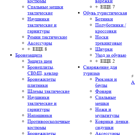
костюмы
варежки
Спальные мешки
+ ЕЩЕ 7
тактические
Обувь туристическая
Наушники
Ботинки
тактические и
Полуботинки /
гарнитуры
кроссовки
Ремни тактические
Носки
Аксессуары
трекинговые
+ ЕЩЕ 8
Шнурки
Бронезащита
Уход за обувью
Защита шеи
+ ЕЩЕ 2
Бронеплиты,
Снаряжение для
СВМП, кевлар
туризма
Бронежилеты
Рюкзаки и
А
плитники
баулы
Шлемы тактические
Фонари
Наушники
Спальные
тактические и
мешки
гарнитуры
Ножи и
Напашники
мультитулы
Противоосколочные
Коврики, пенки,
костюмы
сидушки
Бронежилеты
Аксессуары