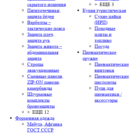
скрытого ношения
+ ЕЩЕ 3
Пятиточечники,
Кухня туристическая
защита бёдер
Сухие пайки
Варбелты –
(ИРП)
тактические пояса
Походные
Защита плеч,
плиты и
защита рук
топливо
Защита живота –
Посуда
абдоминальная
Пневматическое
защита
оружие
Стропы
Пневматические
эвакуационные
винтовки
Сменные панели,
Пневматические
ZIP-ON панели,
пистолеты
камербанды
Пули для
Штурмовые
пневматики /
комплекты
аксессуары
бронезащиты
+ ЕЩЕ 12
Форменная одежда
Мабута, Афганка
ГОСТ СССР