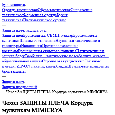
Бронезащита
Одежда тактическая
Обувь тактическая
Снаряжение
тактическое
Форменная одежда
Кухня
тактическая
Пневматическое оружие
—
Защита плеч, защита рук
Защита шеи
Бронеплиты, СВМП, кевлар
Бронежилеты
плитники
Шлемы тактические
Наушники тактические и
гарнитуры
Напашники
Противоосколочные
костюмы
Бронежилеты скрытого ношения
Пятиточечники,
защита бёдер
Варбелты – тактические пояса
Защита живота –
абдоминальная защита
Стропы эвакуационные
Сменные
панели, ZIP-ON панели, камербанды
Штурмовые комплекты
бронезащиты
—
Защита плеч
Защита предплечий
—
Чехол ЗАЩИТЫ ПЛЕЧА Кордура мультикам MIMICRYA
Чехол ЗАЩИТЫ ПЛЕЧА Кордура
мультикам MIMICRYA