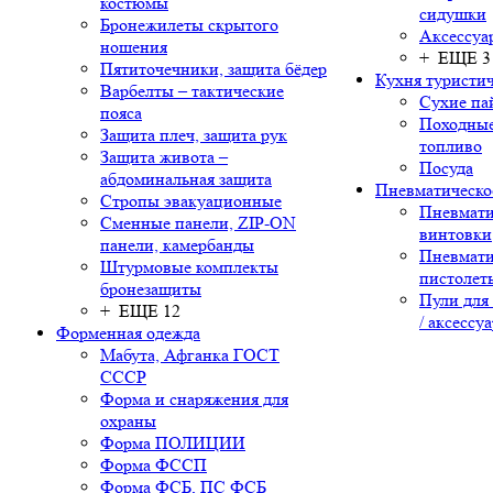
костюмы
сидушки
Бронежилеты скрытого
Аксессуа
ношения
+ ЕЩЕ 3
Пятиточечники, защита бёдер
Кухня туристич
Варбелты – тактические
Сухие па
пояса
Походные
Защита плеч, защита рук
топливо
Защита живота –
Посуда
абдоминальная защита
Пневматическо
Стропы эвакуационные
Пневмати
Сменные панели, ZIP-ON
винтовки
панели, камербанды
Пневмати
Штурмовые комплекты
пистолет
бронезащиты
Пули для
+ ЕЩЕ 12
/ аксессу
Форменная одежда
Мабута, Афганка ГОСТ
СССР
Форма и снаряжения для
охраны
Форма ПОЛИЦИИ
Форма ФССП
Форма ФСБ, ПС ФСБ