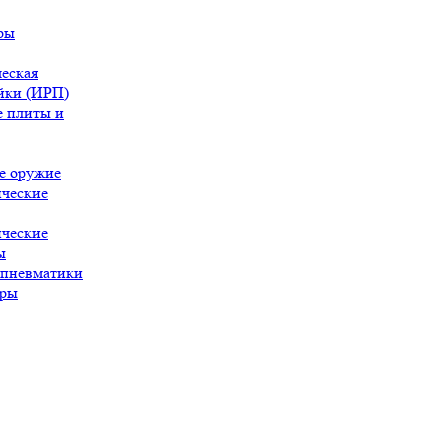
ры
еская
йки (ИРП)
 плиты и
е оружие
ческие
ческие
ы
 пневматики
ары