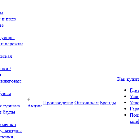
вы
 и поло
ьё
 уборы
 и варежки
еская
нки /
и
Как купи
екинговые
Где 
бувью
Усл
Производство
Оптовикам
Бренды
Усл
я туризма
Акции
Гара
и баулы
Пол
кон
е мешки
ультитулы
 пенки,