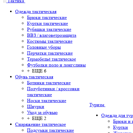
Тактика
Одежда тактическая
Брюки тактические
Куртки тактические
Рубашки тактические
ВВЗ / влаговетрозащита
Костюмы тактические
Головные уборы
Перчатки тактические
Термобельё тактическое
Футболки поло и лонгсливы
+ ЕЩЕ 6
Обувь тактическая
Ботинки тактические
Полуботинки / кроссовки
тактические
Носки тактические
Туризм
Шнурки
Уход за обувью
Одежда для ту
+ ЕЩЕ 2
Брюки и
Снаряжение тактическое
Куртки
Подсумки тактические