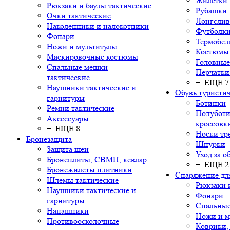
Жилетки
Рюкзаки и баулы тактические
Рубашки
Очки тактические
Лонгсли
Наколенники и налокотники
Футболки
Фонари
Термобел
Ножи и мультитулы
Костюмы
Маскировочные костюмы
Головные
Спальные мешки
Перчатки
тактические
+ ЕЩЕ 7
Наушники тактические и
Обувь туристич
гарнитуры
Ботинки
Ремни тактические
Полуботи
Аксессуары
кроссовк
+ ЕЩЕ 8
Носки тр
Бронезащита
Шнурки
Защита шеи
Уход за о
Бронеплиты, СВМП, кевлар
+ ЕЩЕ 2
Бронежилеты плитники
Снаряжение дл
Шлемы тактические
Рюкзаки 
Наушники тактические и
Фонари
гарнитуры
Спальны
Напашники
Ножи и м
Противоосколочные
Коврики,