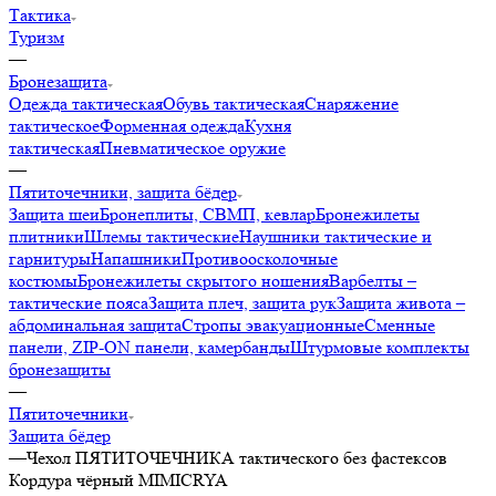
Тактика
Туризм
—
Бронезащита
Одежда тактическая
Обувь тактическая
Снаряжение
тактическое
Форменная одежда
Кухня
тактическая
Пневматическое оружие
—
Пятиточечники, защита бёдер
Защита шеи
Бронеплиты, СВМП, кевлар
Бронежилеты
плитники
Шлемы тактические
Наушники тактические и
гарнитуры
Напашники
Противоосколочные
костюмы
Бронежилеты скрытого ношения
Варбелты –
тактические пояса
Защита плеч, защита рук
Защита живота –
абдоминальная защита
Стропы эвакуационные
Сменные
панели, ZIP-ON панели, камербанды
Штурмовые комплекты
бронезащиты
—
Пятиточечники
Защита бёдер
—
Чехол ПЯТИТОЧЕЧНИКА тактического без фастексов
Кордура чёрный MIMICRYA