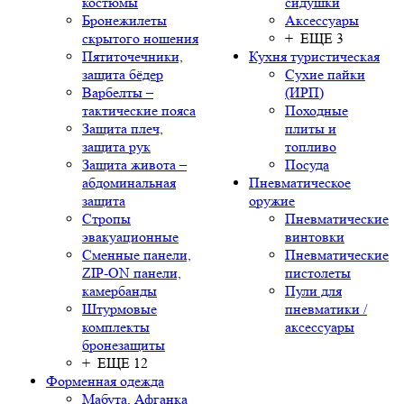
костюмы
сидушки
Бронежилеты
Аксессуары
скрытого ношения
+ ЕЩЕ 3
Пятиточечники,
Кухня туристическая
защита бёдер
Сухие пайки
Варбелты –
(ИРП)
тактические пояса
Походные
Защита плеч,
плиты и
защита рук
топливо
Защита живота –
Посуда
абдоминальная
Пневматическое
защита
оружие
Стропы
Пневматические
эвакуационные
винтовки
Сменные панели,
Пневматические
ZIP-ON панели,
пистолеты
камербанды
Пули для
Штурмовые
пневматики /
комплекты
аксессуары
бронезащиты
+ ЕЩЕ 12
Форменная одежда
Мабута, Афганка