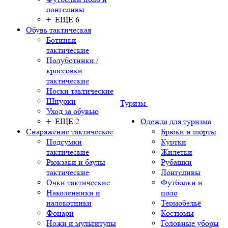
лонгсливы
+ ЕЩЕ 6
Обувь тактическая
Ботинки
тактические
Полуботинки /
кроссовки
тактические
Носки тактические
Шнурки
Туризм
Уход за обувью
+ ЕЩЕ 2
Одежда для туризма
Снаряжение тактическое
Брюки и шорты
Подсумки
Куртки
тактические
Жилетки
Рюкзаки и баулы
Рубашки
тактические
Лонгсливы
Очки тактические
Футболки и
Наколенники и
поло
налокотники
Термобельё
Фонари
Костюмы
Ножи и мультитулы
Головные уборы