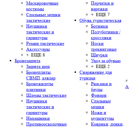
Маскировочные
Перчатки и
костюмы
варежки
Спальные мешки
+ ЕЩЕ 7
тактические
Обувь туристическая
Наушники
Ботинки
тактические и
Полуботинки /
гарнитуры
кроссовки
Ремни тактические
Носки
Аксессуары
трекинговые
+ ЕЩЕ 8
Шнурки
Бронезащита
Уход за обувью
Защита шеи
+ ЕЩЕ 2
Бронеплиты,
Снаряжение для
СВМП, кевлар
туризма
Бронежилеты
Рюкзаки и
А
плитники
баулы
Шлемы тактические
Фонари
Наушники
Спальные
тактические и
мешки
гарнитуры
Ножи и
Напашники
мультитулы
Противоосколочные
Коврики, пенки,