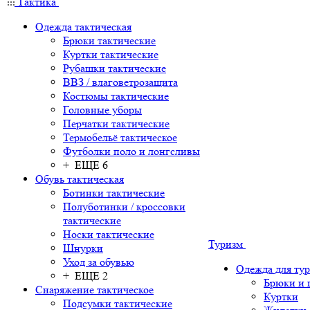
Тактика
Одежда тактическая
Брюки тактические
Куртки тактические
Рубашки тактические
ВВЗ / влаговетрозащита
Костюмы тактические
Головные уборы
Перчатки тактические
Термобельё тактическое
Футболки поло и лонгсливы
+ ЕЩЕ 6
Обувь тактическая
Ботинки тактические
Полуботинки / кроссовки
тактические
Носки тактические
Туризм
Шнурки
Уход за обувью
Одежда для ту
+ ЕЩЕ 2
Брюки и
Снаряжение тактическое
Куртки
Подсумки тактические