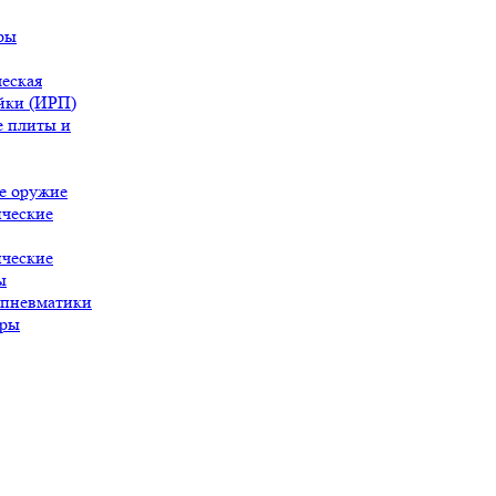
ры
еская
йки (ИРП)
 плиты и
е оружие
ческие
ческие
ы
 пневматики
ары