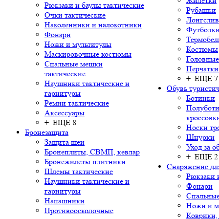
Жилетки
Рюкзаки и баулы тактические
Рубашки
Очки тактические
Лонгсли
Наколенники и налокотники
Футболки
Фонари
Термобел
Ножи и мультитулы
Костюмы
Маскировочные костюмы
Головные
Спальные мешки
Перчатки
тактические
+ ЕЩЕ 7
Наушники тактические и
Обувь туристич
гарнитуры
Ботинки
Ремни тактические
Полуботи
Аксессуары
кроссовк
+ ЕЩЕ 8
Носки тр
Бронезащита
Шнурки
Защита шеи
Уход за о
Бронеплиты, СВМП, кевлар
+ ЕЩЕ 2
Бронежилеты плитники
Снаряжение дл
Шлемы тактические
Рюкзаки 
Наушники тактические и
Фонари
гарнитуры
Спальны
Напашники
Ножи и м
Противоосколочные
Коврики,