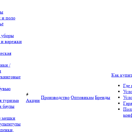
вы
 и поло
ьё
 уборы
 и варежки
еская
нки /
и
Как купи
екинговые
Где 
бувью
Усл
Производство
Оптовикам
Бренды
Усл
я туризма
Акции
Гара
и баулы
Пол
кон
е мешки
ультитулы
 пенки,