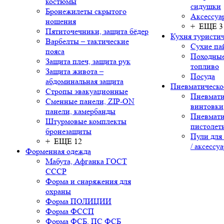
костюмы
сидушки
Бронежилеты скрытого
Аксессуа
ношения
+ ЕЩЕ 3
Пятиточечники, защита бёдер
Кухня туристич
Варбелты – тактические
Сухие па
пояса
Походные
Защита плеч, защита рук
топливо
Защита живота –
Посуда
абдоминальная защита
Пневматическо
Стропы эвакуационные
Пневмати
Сменные панели, ZIP-ON
винтовки
панели, камербанды
Пневмати
Штурмовые комплекты
пистолет
бронезащиты
Пули для
+ ЕЩЕ 12
/ аксессу
Форменная одежда
Мабута, Афганка ГОСТ
СССР
Форма и снаряжения для
охраны
Форма ПОЛИЦИИ
Форма ФССП
Форма ФСБ, ПС ФСБ