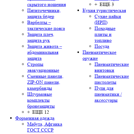
скрытого ношения
+ ЕЩЕ 3
Пятиточечники,
Кухня туристическая
защита бёдер
Сухие пайки
Варбелты –
(ИРП)
тактические пояса
Походные
Защита плеч,
плиты и
защита рук
топливо
Защита живота –
Посуда
абдоминальная
Пневматическое
защита
оружие
Стропы
Пневматические
эвакуационные
винтовки
Сменные панели,
Пневматические
ZIP-ON панели,
пистолеты
камербанды
Пули для
Штурмовые
пневматики /
комплекты
аксессуары
бронезащиты
+ ЕЩЕ 12
Форменная одежда
Мабута, Афганка
ГОСТ СССР