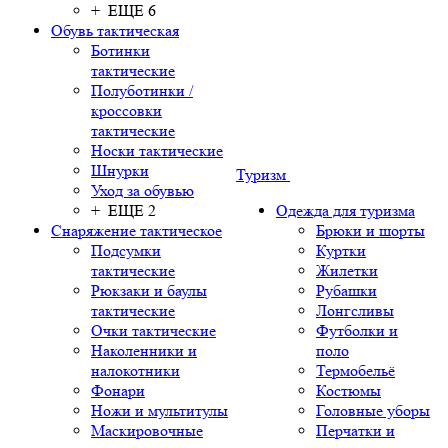
+ ЕЩЕ 6
Обувь тактическая
Ботинки
тактические
Полуботинки /
кроссовки
тактические
Носки тактические
Шнурки
Туризм
Уход за обувью
+ ЕЩЕ 2
Одежда для туризма
Снаряжение тактическое
Брюки и шорты
Подсумки
Куртки
тактические
Жилетки
Рюкзаки и баулы
Рубашки
тактические
Лонгсливы
Очки тактические
Футболки и
Наколенники и
поло
налокотники
Термобельё
Фонари
Костюмы
Ножи и мультитулы
Головные уборы
Маскировочные
Перчатки и