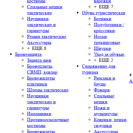
костюмы
варежки
Спальные мешки
+ ЕЩЕ 7
тактические
Обувь туристическая
Наушники
Ботинки
тактические и
Полуботинки /
гарнитуры
кроссовки
Ремни тактические
Носки
Аксессуары
трекинговые
+ ЕЩЕ 8
Шнурки
Бронезащита
Уход за обувью
Защита шеи
+ ЕЩЕ 2
Бронеплиты,
Снаряжение для
СВМП, кевлар
туризма
Бронежилеты
Рюкзаки и
А
плитники
баулы
Шлемы тактические
Фонари
Наушники
Спальные
тактические и
мешки
гарнитуры
Ножи и
Напашники
мультитулы
Противоосколочные
Коврики, пенки,
костюмы
сидушки
Бронежилеты
Аксессуары