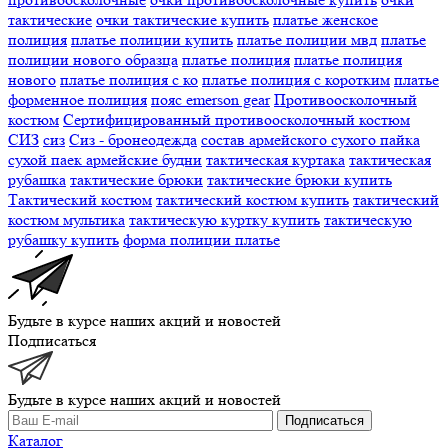
тактические
очки тактические купить
платье женское
полиция
платье полиции купить
платье полиции мвд
платье
полиции нового образца
платье полиция
платье полиция
нового
платье полиция с ко
платье полиция с коротким
платье
форменное полиция
пояс emerson gear
Противоосколочный
костюм
Сертифицированный противоосколочный костюм
СИЗ
сиз
Сиз - бронеодежда
состав армейского сухого пайка
сухой паек армейские будни
тактическая куртака
тактическая
рубашка
тактические брюки
тактические брюки купить
Тактический костюм
тактический костюм купить
тактический
костюм мультика
тактическую куртку купить
тактическую
рубашку купить
форма полиции платье
Будьте в курсе наших акций и новостей
Подписаться
Будьте в курсе наших акций и новостей
Подписаться
Каталог