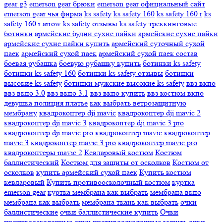
gear g3
emerson gear брюки
emerson gear официальный сайт
emerson gear чья фирма
ks safety
ks safety 160
ks safety 160 r
ks
safety 160 r arrow
ks safety отзывы
ks safety треккинговые
ботинки
армейские будни сухие пайки
армейские сухие пайки
армейские сухие пайки купить
армейский суточный сухой
паек
армейский сухой паек
армейский сухой паек состав
боевая рубашка
боевую рубашку купить
ботинки ks safety
ботинки ks safety 160
ботинки ks safety отзывы
ботинки
высокие ks safety
ботинки мужские высокие ks safety
ввз вкпо
ввз вкпо 3.0
ввз вкпо 3.1
ввз вкпо купить
ввз костюм вкпо
девушка полиция платье
как выбрать ветрозащитную
мембрану
квадрокоптер dji mavic
квадрокоптер dji mavic 2
квадрокоптер dji mavic 3
квадрокоптер dji mavic 3 pro
квадрокоптер dji mavic pro
квадрокоптер mavic
квадрокоптер
mavic 3
квадрокоптер mavic 3 pro
квадрокоптер mavic pro
квадрокоптеры mavic 2
Кевларовый костюм
Костюм
баллистический
Костюм для защиты от осколков
Костюм от
осколков
купить армейский сухой паек
Купить костюм
кевларовый
Купить противоосколочный костюм
куртка
emerson gear
куртка мембрана как выбрать
мембрана вкпо
мембрана как выбрать
мембрана ткань как выбрать
очки
баллистические
очки баллистические купить
Очки
противоосколочные
очки противоосколочные купить
очки