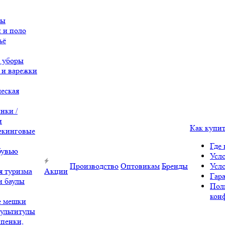
вы
 и поло
ьё
 уборы
 и варежки
еская
нки /
и
Как купи
екинговые
Где 
бувью
Усл
Производство
Оптовикам
Бренды
Усл
я туризма
Акции
Гара
и баулы
Пол
кон
е мешки
ультитулы
 пенки,