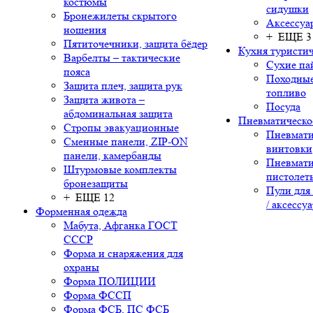
костюмы
сидушки
Бронежилеты скрытого
Аксессуа
ношения
+ ЕЩЕ 3
Пятиточечники, защита бёдер
Кухня туристич
Варбелты – тактические
Сухие па
пояса
Походные
Защита плеч, защита рук
топливо
Защита живота –
Посуда
абдоминальная защита
Пневматическо
Стропы эвакуационные
Пневмати
Сменные панели, ZIP-ON
винтовки
панели, камербанды
Пневмати
Штурмовые комплекты
пистолет
бронезащиты
Пули для
+ ЕЩЕ 12
/ аксессу
Форменная одежда
Мабута, Афганка ГОСТ
СССР
Форма и снаряжения для
охраны
Форма ПОЛИЦИИ
Форма ФССП
Форма ФСБ, ПС ФСБ