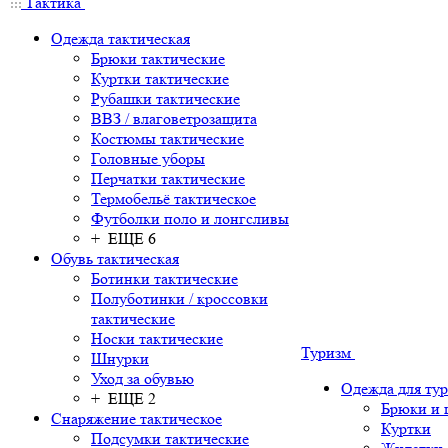
Тактика
Одежда тактическая
Брюки тактические
Куртки тактические
Рубашки тактические
ВВЗ / влаговетрозащита
Костюмы тактические
Головные уборы
Перчатки тактические
Термобельё тактическое
Футболки поло и лонгсливы
+ ЕЩЕ 6
Обувь тактическая
Ботинки тактические
Полуботинки / кроссовки
тактические
Носки тактические
Туризм
Шнурки
Уход за обувью
Одежда для ту
+ ЕЩЕ 2
Брюки и
Снаряжение тактическое
Куртки
Подсумки тактические