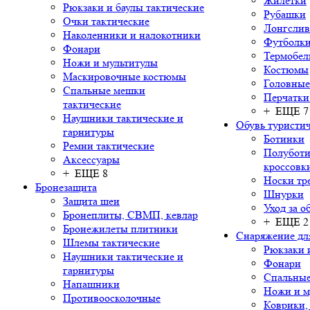
Жилетки
Рюкзаки и баулы тактические
Рубашки
Очки тактические
Лонгсли
Наколенники и налокотники
Футболки
Фонари
Термобел
Ножи и мультитулы
Костюмы
Маскировочные костюмы
Головные
Спальные мешки
Перчатки
тактические
+ ЕЩЕ 7
Наушники тактические и
Обувь туристич
гарнитуры
Ботинки
Ремни тактические
Полуботи
Аксессуары
кроссовк
+ ЕЩЕ 8
Носки тр
Бронезащита
Шнурки
Защита шеи
Уход за о
Бронеплиты, СВМП, кевлар
+ ЕЩЕ 2
Бронежилеты плитники
Снаряжение дл
Шлемы тактические
Рюкзаки 
Наушники тактические и
Фонари
гарнитуры
Спальны
Напашники
Ножи и м
Противоосколочные
Коврики,