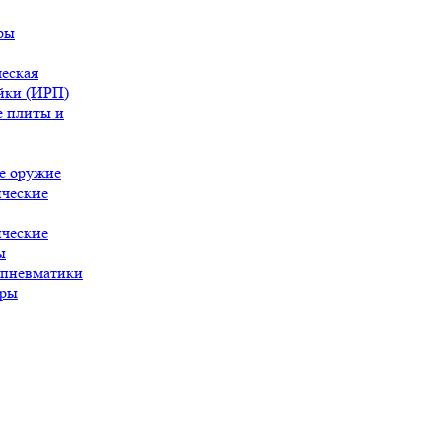
ры
еская
йки (ИРП)
 плиты и
е оружие
ческие
ческие
ы
 пневматики
ары