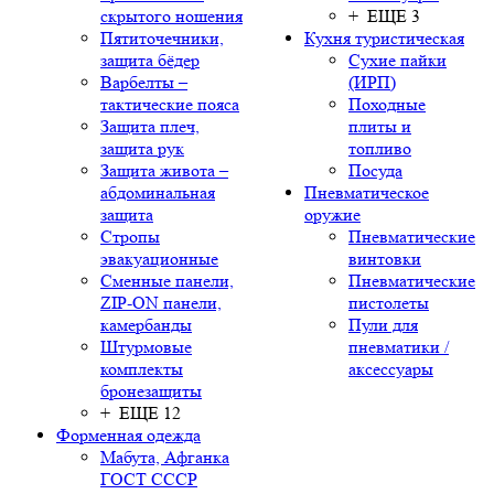
скрытого ношения
+ ЕЩЕ 3
Пятиточечники,
Кухня туристическая
защита бёдер
Сухие пайки
Варбелты –
(ИРП)
тактические пояса
Походные
Защита плеч,
плиты и
защита рук
топливо
Защита живота –
Посуда
абдоминальная
Пневматическое
защита
оружие
Стропы
Пневматические
эвакуационные
винтовки
Сменные панели,
Пневматические
ZIP-ON панели,
пистолеты
камербанды
Пули для
Штурмовые
пневматики /
комплекты
аксессуары
бронезащиты
+ ЕЩЕ 12
Форменная одежда
Мабута, Афганка
ГОСТ СССР