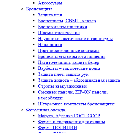
Аксессуары
Бронезащита
Защита шеи
Бронеплиты, СВМП, кевлар
Бронежилеты плитники
Шлемы тактические
Наушники тактические и гарнитуры
Напашники
Противоосколочные костюмы
Бронежилеты скрытого ношения
Пятиточечники, защита бёдер
Варбелты – тактические пояса
Защита плеч, защита рук
Защита живота – абдоминальная защита
Стропы эвакуационные
Сменные панели, ZIP-ON панели,
камербанды
Штурмовые комплекты бронезащиты
Форменная одежда
Мабута, Афганка ГОСТ СССР
Форма и снаряжения для охраны
Форма ПОЛИЦИИ