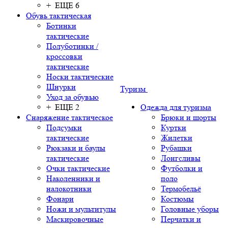
+ ЕЩЕ 6
Обувь тактическая
Ботинки
тактические
Полуботинки /
кроссовки
тактические
Носки тактические
Шнурки
Туризм
Уход за обувью
+ ЕЩЕ 2
Одежда для туризма
Снаряжение тактическое
Брюки и шорты
Подсумки
Куртки
тактические
Жилетки
Рюкзаки и баулы
Рубашки
тактические
Лонгсливы
Очки тактические
Футболки и
Наколенники и
поло
налокотники
Термобельё
Фонари
Костюмы
Ножи и мультитулы
Головные уборы
Маскировочные
Перчатки и