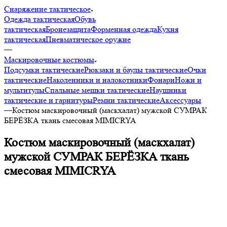
Снаряжение тактическое
Одежда тактическая
Обувь
тактическая
Бронезащита
Форменная одежда
Кухня
тактическая
Пневматическое оружие
—
Маскировочные костюмы
Подсумки тактические
Рюкзаки и баулы тактические
Очки
тактические
Наколенники и налокотники
Фонари
Ножи и
мультитулы
Спальные мешки тактические
Наушники
тактические и гарнитуры
Ремни тактические
Аксессуары
—
Костюм маскировочный (маскхалат) мужской СУМРАК
БЕРЁЗКА ткань смесовая MIMICRYA
Костюм маскировочный (маскхалат)
мужской СУМРАК БЕРЁЗКА ткань
смесовая MIMICRYA