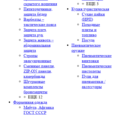
скрытого ношения
+ ЕЩЕ 3
Пятиточечники,
Кухня туристическая
защита бёдер
Сухие пайки
Варбелты –
(ИРП)
тактические пояса
Походные
Защита плеч,
плиты и
защита рук
топливо
Защита живота –
Посуда
абдоминальная
Пневматическое
защита
оружие
Стропы
Пневматические
эвакуационные
винтовки
Сменные панели,
Пневматические
ZIP-ON панели,
пистолеты
камербанды
Пули для
Штурмовые
пневматики /
комплекты
аксессуары
бронезащиты
+ ЕЩЕ 12
Форменная одежда
Мабута, Афганка
ГОСТ СССР