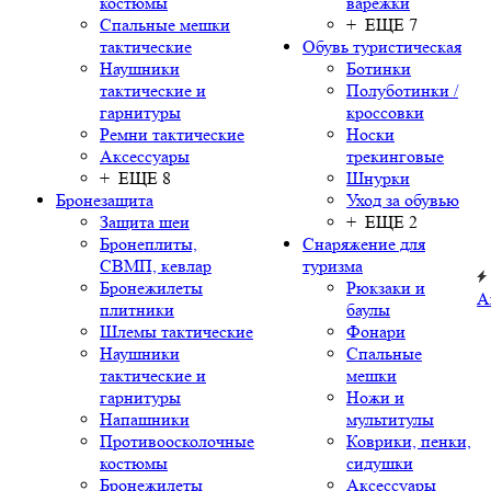
костюмы
варежки
Спальные мешки
+ ЕЩЕ 7
тактические
Обувь туристическая
Наушники
Ботинки
тактические и
Полуботинки /
гарнитуры
кроссовки
Ремни тактические
Носки
Аксессуары
трекинговые
+ ЕЩЕ 8
Шнурки
Бронезащита
Уход за обувью
Защита шеи
+ ЕЩЕ 2
Бронеплиты,
Снаряжение для
СВМП, кевлар
туризма
Бронежилеты
Рюкзаки и
А
плитники
баулы
Шлемы тактические
Фонари
Наушники
Спальные
тактические и
мешки
гарнитуры
Ножи и
Напашники
мультитулы
Противоосколочные
Коврики, пенки,
костюмы
сидушки
Бронежилеты
Аксессуары