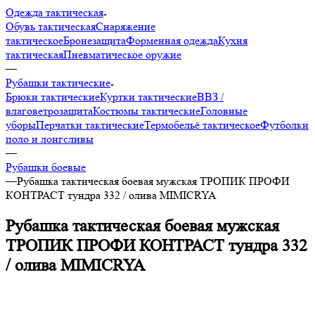
Одежда тактическая
Обувь тактическая
Снаряжение
тактическое
Бронезащита
Форменная одежда
Кухня
тактическая
Пневматическое оружие
—
Рубашки тактические
Брюки тактические
Куртки тактические
ВВЗ /
влаговетрозащита
Костюмы тактические
Головные
уборы
Перчатки тактические
Термобельё тактическое
Футболки
поло и лонгсливы
—
Рубашки боевые
—
Рубашка тактическая боевая мужская ТРОПИК ПРОФИ
КОНТРАСТ тундра 332 / олива MIMICRYA
Рубашка тактическая боевая мужская
ТРОПИК ПРОФИ КОНТРАСТ тундра 332
/ олива MIMICRYA