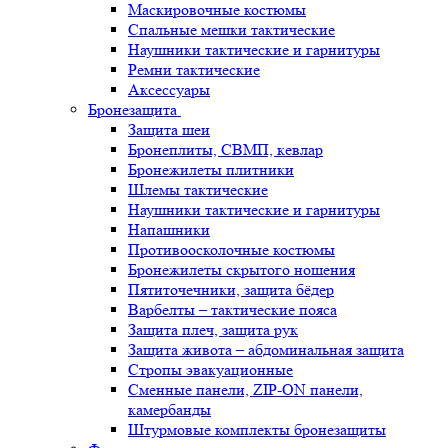
Маскировочные костюмы
Спальные мешки тактические
Наушники тактические и гарнитуры
Ремни тактические
Аксессуары
Бронезащита
Защита шеи
Бронеплиты, СВМП, кевлар
Бронежилеты плитники
Шлемы тактические
Наушники тактические и гарнитуры
Напашники
Противоосколочные костюмы
Бронежилеты скрытого ношения
Пятиточечники, защита бёдер
Варбелты – тактические пояса
Защита плеч, защита рук
Защита живота – абдоминальная защита
Стропы эвакуационные
Сменные панели, ZIP-ON панели,
камербанды
Штурмовые комплекты бронезащиты