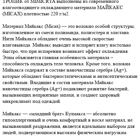
ТРОПИК от MIMICRYA выполнены из современного
влагоотводящего охлаждающего материала МАЙКАКС
(MICAX) плотностью 220 г/м2.
Материал Майкакс (Micax) — это волокно особой структуры,
изготовленное из смеси полиамида, полиэстера и эластана.
Нити Майкакса обладают очень высокой скоростью
влаговывода. Майкакс выводит и испаряет влагу настолько
быстро, что при испарении возникает эффект охлаждения.
Этим объясняется главная особенность материала –
способность охлаждать тело человека. Кроме того, волокна
Майкакса содержат в составе наночастицы серебра (Ag+),
которые обладают бактериостатическими и антисептическими
свойствами. Входящие в состав материала Майкакс
наночастицы серебра (Ag+) подавляют развитие бактерий,
вызывающих неприятные запахи, и создают здоровый
микроклимат под одеждой.
Майкакс — «младший брат» Кулмакса — абсолютно
гипоаллергенный и очень комфортный в носке материал, не
вызывающий раздражения, является идеальным выбором для
людей, подвергающимся высоким физическим нагрузкам.