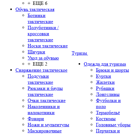
+ ЕЩЕ 6
Обувь тактическая
Ботинки
тактические
Полуботинки /
кроссовки
тактические
Носки тактические
Шнурки
Туризм
Уход за обувью
+ ЕЩЕ 2
Одежда для туризма
Снаряжение тактическое
Брюки и шорты
Подсумки
Куртки
тактические
Жилетки
Рюкзаки и баулы
Рубашки
тактические
Лонгсливы
Очки тактические
Футболки и
Наколенники и
поло
налокотники
Термобельё
Фонари
Костюмы
Ножи и мультитулы
Головные уборы
Маскировочные
Перчатки и