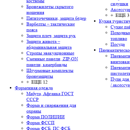
костюмы
сидушки
Бронежилеты скрытого
Аксессуа
ношения
+ ЕЩЕ 3
Пятиточечники, защита бёдер
Кухня туристич
Варбелты – тактические
Сухие па
пояса
Походные
Защита плеч, защита рук
топливо
Защита живота –
Посуда
абдоминальная защита
Пневматическо
Стропы эвакуационные
Пневмати
Сменные панели, ZIP-ON
винтовки
панели, камербанды
Пневмати
Штурмовые комплекты
пистолет
бронезащиты
Пули для
+ ЕЩЕ 12
/ аксессу
Форменная одежда
Мабута, Афганка ГОСТ
СССР
Форма и снаряжения для
охраны
Форма ПОЛИЦИИ
Форма ФССП
Форма ФСБ, ПС ФСБ