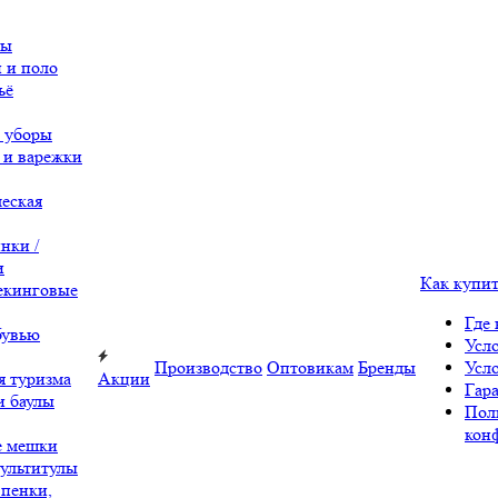
вы
 и поло
ьё
 уборы
 и варежки
еская
нки /
и
Как купи
екинговые
Где 
бувью
Усл
Производство
Оптовикам
Бренды
Усл
я туризма
Акции
Гара
и баулы
Пол
кон
е мешки
ультитулы
 пенки,