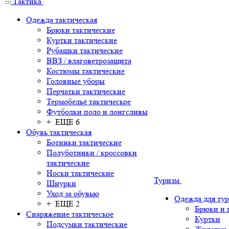
Тактика
Одежда тактическая
Брюки тактические
Куртки тактические
Рубашки тактические
ВВЗ / влаговетрозащита
Костюмы тактические
Головные уборы
Перчатки тактические
Термобельё тактическое
Футболки поло и лонгсливы
+ ЕЩЕ 6
Обувь тактическая
Ботинки тактические
Полуботинки / кроссовки
тактические
Носки тактические
Туризм
Шнурки
Уход за обувью
Одежда для ту
+ ЕЩЕ 2
Брюки и
Снаряжение тактическое
Куртки
Подсумки тактические