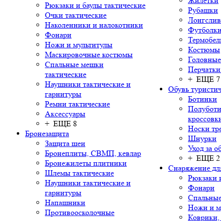
Жилетки
Рюкзаки и баулы тактические
Рубашки
Очки тактические
Лонгсли
Наколенники и налокотники
Футболки
Фонари
Термобел
Ножи и мультитулы
Костюмы
Маскировочные костюмы
Головные
Спальные мешки
Перчатки
тактические
+ ЕЩЕ 7
Наушники тактические и
Обувь туристич
гарнитуры
Ботинки
Ремни тактические
Полуботи
Аксессуары
кроссовк
+ ЕЩЕ 8
Носки тр
Бронезащита
Шнурки
Защита шеи
Уход за о
Бронеплиты, СВМП, кевлар
+ ЕЩЕ 2
Бронежилеты плитники
Снаряжение дл
Шлемы тактические
Рюкзаки 
Наушники тактические и
Фонари
гарнитуры
Спальны
Напашники
Ножи и м
Противоосколочные
Коврики,