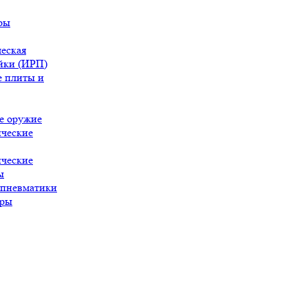
ры
еская
йки (ИРП)
 плиты и
е оружие
ческие
ческие
ы
 пневматики
ары