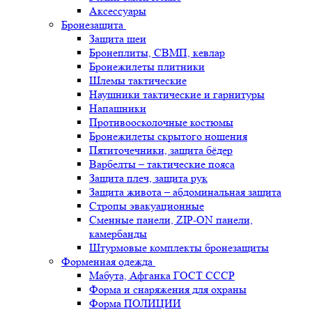
Аксессуары
Бронезащита
Защита шеи
Бронеплиты, СВМП, кевлар
Бронежилеты плитники
Шлемы тактические
Наушники тактические и гарнитуры
Напашники
Противоосколочные костюмы
Бронежилеты скрытого ношения
Пятиточечники, защита бёдер
Варбелты – тактические пояса
Защита плеч, защита рук
Защита живота – абдоминальная защита
Стропы эвакуационные
Сменные панели, ZIP-ON панели,
камербанды
Штурмовые комплекты бронезащиты
Форменная одежда
Мабута, Афганка ГОСТ СССР
Форма и снаряжения для охраны
Форма ПОЛИЦИИ