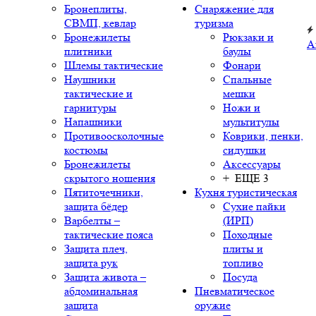
Бронеплиты,
Снаряжение для
СВМП, кевлар
туризма
Бронежилеты
Рюкзаки и
А
плитники
баулы
Шлемы тактические
Фонари
Наушники
Спальные
тактические и
мешки
гарнитуры
Ножи и
Напашники
мультитулы
Противоосколочные
Коврики, пенки,
костюмы
сидушки
Бронежилеты
Аксессуары
скрытого ношения
+ ЕЩЕ 3
Пятиточечники,
Кухня туристическая
защита бёдер
Сухие пайки
Варбелты –
(ИРП)
тактические пояса
Походные
Защита плеч,
плиты и
защита рук
топливо
Защита живота –
Посуда
абдоминальная
Пневматическое
защита
оружие