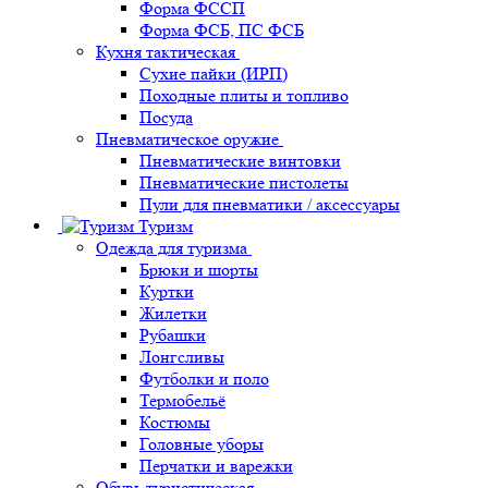
Форма ФССП
Форма ФСБ, ПС ФСБ
Кухня тактическая
Сухие пайки (ИРП)
Походные плиты и топливо
Посуда
Пневматическое оружие
Пневматические винтовки
Пневматические пистолеты
Пули для пневматики / аксессуары
Туризм
Одежда для туризма
Брюки и шорты
Куртки
Жилетки
Рубашки
Лонгсливы
Футболки и поло
Термобельё
Костюмы
Головные уборы
Перчатки и варежки
Обувь туристическая