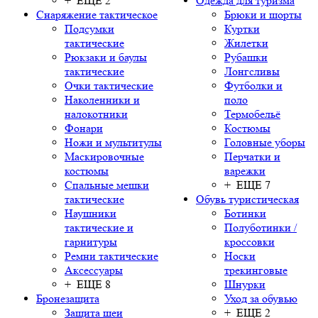
+ ЕЩЕ 2
Одежда для туризма
Снаряжение тактическое
Брюки и шорты
Подсумки
Куртки
тактические
Жилетки
Рюкзаки и баулы
Рубашки
тактические
Лонгсливы
Очки тактические
Футболки и
Наколенники и
поло
налокотники
Термобельё
Фонари
Костюмы
Ножи и мультитулы
Головные уборы
Маскировочные
Перчатки и
костюмы
варежки
Спальные мешки
+ ЕЩЕ 7
тактические
Обувь туристическая
Наушники
Ботинки
тактические и
Полуботинки /
гарнитуры
кроссовки
Ремни тактические
Носки
Аксессуары
трекинговые
+ ЕЩЕ 8
Шнурки
Бронезащита
Уход за обувью
Защита шеи
+ ЕЩЕ 2