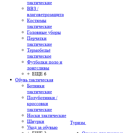
тактические
ВВЗ /
влаговетрозащита
Костюмы
тактические
Головные уборы
Перчатки
тактические
Термобельё
тактическое
Футболки поло и
лонгсливы
+ ЕЩЕ 6
Обувь тактическая
Ботинки
тактические
Полуботинки /
кроссовки
тактические
Носки тактические
Шнурки
Туризм
Уход за обувью