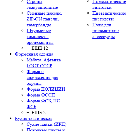
Стропы
Пневматические
эвакуационные
винтовки
Сменные панели,
Пневматические
ZIP-ON панели,
пистолеты
камербанды
Пули для
Штурмовые
пневматики /
комплекты
аксессуары
бронезащиты
+ ЕЩЕ 12
Форменная одежда
Мабута, Афганка
ГОСТ СССР
Форма и
снаряжения для
охраны
Форма ПОЛИЦИИ
Форма ФССП
Форма ФСБ, ПС
ФСБ
+ ЕЩЕ 2
Кухня тактическая
Сухие пайки (ИРП)
Походные плиты и