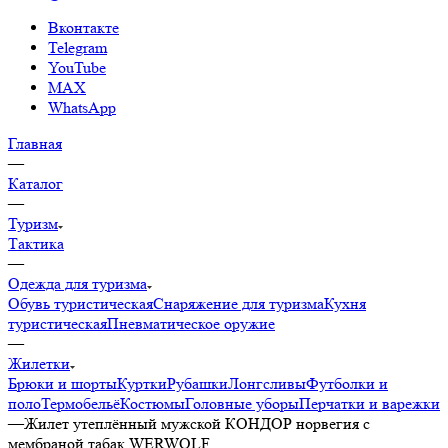
Вконтакте
Telegram
YouTube
MAX
WhatsApp
Главная
—
Каталог
—
Туризм
Тактика
—
Одежда для туризма
Обувь туристическая
Снаряжение для туризма
Кухня
туристическая
Пневматическое оружие
—
Жилетки
Брюки и шорты
Куртки
Рубашки
Лонгсливы
Футболки и
поло
Термобельё
Костюмы
Головные уборы
Перчатки и варежки
—
Жилет утеплённый мужской КОНДОР норвегия с
мембраной табак WERWOLF