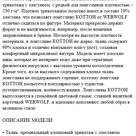
трикотажа с эластаном, с редкой для лонгсливов плотностью –
230 г/м². Плотное трикотажное полотно имеет в составе 10%
эластана, что позволяет лонгсливу КОТТОН от WERWOLF
отлично садиться по фигуре. Материал прекрасно держит
форму и не вытягивается, например, после ношения
заправленным в брюки. Несмотря на высокую плотность
материала, в лонгсливе КОТТОН не жарко, ткань содержит
90% хлопка и отлично впитывает влагу (пот), создавая
комфортный микроклимат внутри. Модель имеет плоские
швы, которые не натирают кожу даже при серьёзных
физических нагрузках с высоким уровнем потоотделения.
Кроме того, из-за высокого содержания хлопка ткань
лонгслива не поддерживает горение, поэтому лонгслив
КОТТОН пользуется популярностью у туристов,
путешественников, военнослужащих. Лонгсливы КОТТОН
выпускаются в спокойной цветовой гамме, ставшей визитной
карточкой WERWOLF, и идеально дополняют любой образ в
активном стиле.
ОПИСАНИЕ МОДЕЛИ:
• Ткань: премиальный хлопковый трикотаж с эластаном