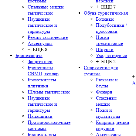
костюмы
варежки
Спальные мешки
+ ЕЩЕ 7
тактические
Обувь туристическая
Наушники
Ботинки
тактические и
Полуботинки /
гарнитуры
кроссовки
Ремни тактические
Носки
Аксессуары
трекинговые
+ ЕЩЕ 8
Шнурки
Бронезащита
Уход за обувью
Защита шеи
+ ЕЩЕ 2
Бронеплиты,
Снаряжение для
СВМП, кевлар
туризма
Бронежилеты
Рюкзаки и
А
плитники
баулы
Шлемы тактические
Фонари
Наушники
Спальные
тактические и
мешки
гарнитуры
Ножи и
Напашники
мультитулы
Противоосколочные
Коврики, пенки,
костюмы
сидушки
Бронежилеты
Аксессуары