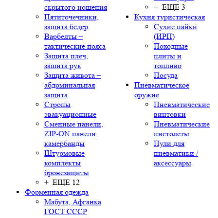
скрытого ношения
+ ЕЩЕ 3
Пятиточечники,
Кухня туристическая
защита бёдер
Сухие пайки
Варбелты –
(ИРП)
тактические пояса
Походные
Защита плеч,
плиты и
защита рук
топливо
Защита живота –
Посуда
абдоминальная
Пневматическое
защита
оружие
Стропы
Пневматические
эвакуационные
винтовки
Сменные панели,
Пневматические
ZIP-ON панели,
пистолеты
камербанды
Пули для
Штурмовые
пневматики /
комплекты
аксессуары
бронезащиты
+ ЕЩЕ 12
Форменная одежда
Мабута, Афганка
ГОСТ СССР