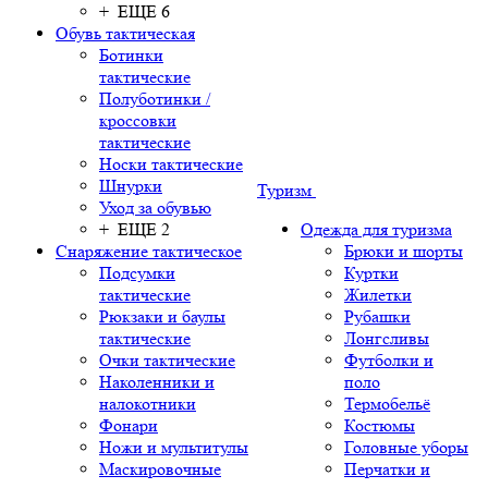
+ ЕЩЕ 6
Обувь тактическая
Ботинки
тактические
Полуботинки /
кроссовки
тактические
Носки тактические
Шнурки
Туризм
Уход за обувью
+ ЕЩЕ 2
Одежда для туризма
Снаряжение тактическое
Брюки и шорты
Подсумки
Куртки
тактические
Жилетки
Рюкзаки и баулы
Рубашки
тактические
Лонгсливы
Очки тактические
Футболки и
Наколенники и
поло
налокотники
Термобельё
Фонари
Костюмы
Ножи и мультитулы
Головные уборы
Маскировочные
Перчатки и