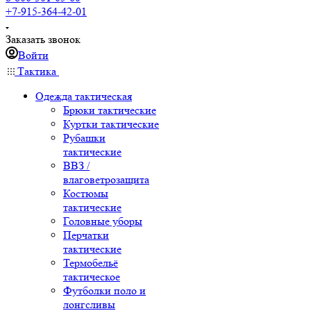
+7-915-364-42-01
Заказать звонок
Войти
Тактика
Одежда тактическая
Брюки тактические
Куртки тактические
Рубашки
тактические
ВВЗ /
влаговетрозащита
Костюмы
тактические
Головные уборы
Перчатки
тактические
Термобельё
тактическое
Футболки поло и
лонгсливы