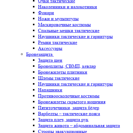
Очки тактические
Наколенники и налокотники
Фонари
Ножи и мультитулы
Маскировочные костюмы
Спальные мешки тактические
Наушники тактические и гарнитуры
Ремни тактические
Аксессуары
Бронезащита
Защита шеи
Бронеплиты, СВМП, кевлар
Бронежилеты плитники
Шлемы тактические
Наушники тактические и гарнитуры
Напашники
Противоосколочные костюмы
Бронежилеты скрытого ношения
Пятиточечники, защита бёдер
Варбелты – тактические пояса
Защита плеч, защита рук
Защита живота – абдоминальная защита
Стропы эвакуационные