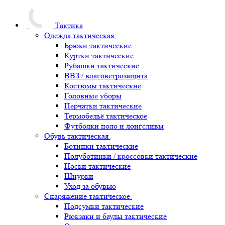
Тактика
Одежда тактическая
Брюки тактические
Куртки тактические
Рубашки тактические
ВВЗ / влаговетрозащита
Костюмы тактические
Головные уборы
Перчатки тактические
Термобельё тактическое
Футболки поло и лонгсливы
Обувь тактическая
Ботинки тактические
Полуботинки / кроссовки тактические
Носки тактические
Шнурки
Уход за обувью
Снаряжение тактическое
Подсумки тактические
Рюкзаки и баулы тактические