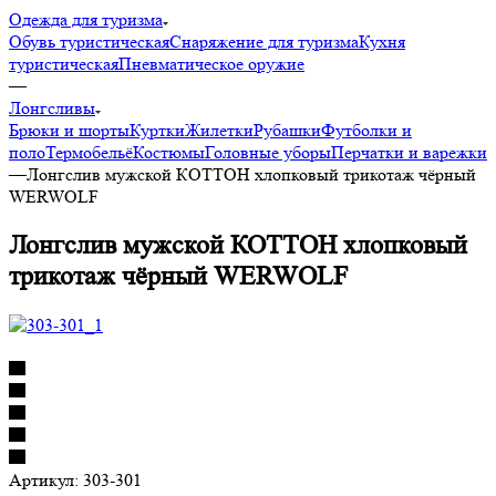
Одежда для туризма
Обувь туристическая
Снаряжение для туризма
Кухня
туристическая
Пневматическое оружие
—
Лонгсливы
Брюки и шорты
Куртки
Жилетки
Рубашки
Футболки и
поло
Термобельё
Костюмы
Головные уборы
Перчатки и варежки
—
Лонгслив мужской КОТТОН хлопковый трикотаж чёрный
WERWOLF
Лонгслив мужской КОТТОН хлопковый
трикотаж чёрный WERWOLF
Артикул:
303-301