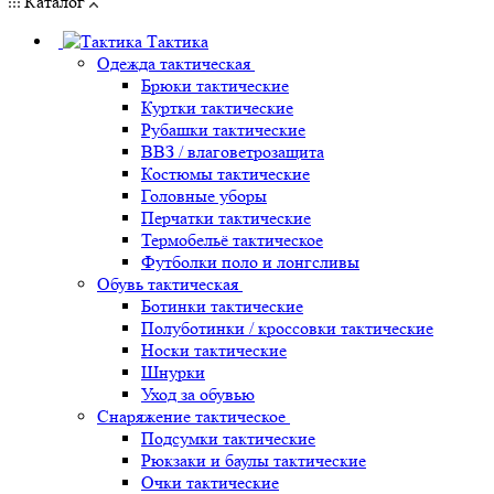
Каталог
Тактика
Одежда тактическая
Брюки тактические
Куртки тактические
Рубашки тактические
ВВЗ / влаговетрозащита
Костюмы тактические
Головные уборы
Перчатки тактические
Термобельё тактическое
Футболки поло и лонгсливы
Обувь тактическая
Ботинки тактические
Полуботинки / кроссовки тактические
Носки тактические
Шнурки
Уход за обувью
Снаряжение тактическое
Подсумки тактические
Рюкзаки и баулы тактические
Очки тактические