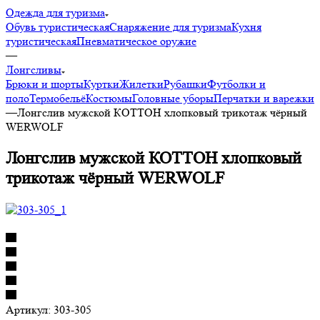
Одежда для туризма
Обувь туристическая
Снаряжение для туризма
Кухня
туристическая
Пневматическое оружие
—
Лонгсливы
Брюки и шорты
Куртки
Жилетки
Рубашки
Футболки и
поло
Термобельё
Костюмы
Головные уборы
Перчатки и варежки
—
Лонгслив мужской КОТТОН хлопковый трикотаж чёрный
WERWOLF
Лонгслив мужской КОТТОН хлопковый
трикотаж чёрный WERWOLF
Артикул:
303-305