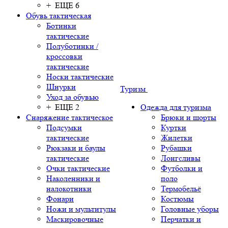
+ ЕЩЕ 6
Обувь тактическая
Ботинки
тактические
Полуботинки /
кроссовки
тактические
Носки тактические
Шнурки
Туризм
Уход за обувью
+ ЕЩЕ 2
Одежда для туризма
Снаряжение тактическое
Брюки и шорты
Подсумки
Куртки
тактические
Жилетки
Рюкзаки и баулы
Рубашки
тактические
Лонгсливы
Очки тактические
Футболки и
Наколенники и
поло
налокотники
Термобельё
Фонари
Костюмы
Ножи и мультитулы
Головные уборы
Маскировочные
Перчатки и