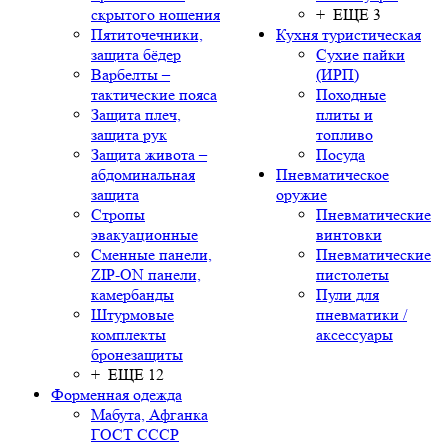
скрытого ношения
+ ЕЩЕ 3
Пятиточечники,
Кухня туристическая
защита бёдер
Сухие пайки
Варбелты –
(ИРП)
тактические пояса
Походные
Защита плеч,
плиты и
защита рук
топливо
Защита живота –
Посуда
абдоминальная
Пневматическое
защита
оружие
Стропы
Пневматические
эвакуационные
винтовки
Сменные панели,
Пневматические
ZIP-ON панели,
пистолеты
камербанды
Пули для
Штурмовые
пневматики /
комплекты
аксессуары
бронезащиты
+ ЕЩЕ 12
Форменная одежда
Мабута, Афганка
ГОСТ СССР