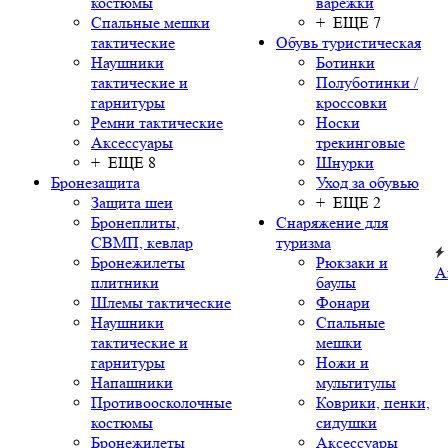
костюмы
варежки
Спальные мешки
+ ЕЩЕ 7
тактические
Обувь туристическая
Наушники
Ботинки
тактические и
Полуботинки /
гарнитуры
кроссовки
Ремни тактические
Носки
Аксессуары
трекинговые
+ ЕЩЕ 8
Шнурки
Бронезащита
Уход за обувью
Защита шеи
+ ЕЩЕ 2
Бронеплиты,
Снаряжение для
СВМП, кевлар
туризма
Бронежилеты
Рюкзаки и
А
плитники
баулы
Шлемы тактические
Фонари
Наушники
Спальные
тактические и
мешки
гарнитуры
Ножи и
Напашники
мультитулы
Противоосколочные
Коврики, пенки,
костюмы
сидушки
Бронежилеты
Аксессуары