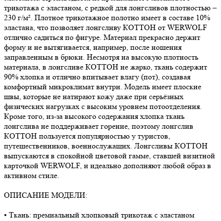
трикотажа с эластаном, с редкой для лонгсливов плотностью –
230 г/м². Плотное трикотажное полотно имеет в составе 10%
эластана, что позволяет лонгсливу КОТТОН от WERWOLF
отлично садиться по фигуре. Материал прекрасно держит
форму и не вытягивается, например, после ношения
заправленным в брюки. Несмотря на высокую плотность
материала, в лонгсливе КОТТОН не жарко, ткань содержит
90% хлопка и отлично впитывает влагу (пот), создавая
комфортный микроклимат внутри. Модель имеет плоские
швы, которые не натирают кожу даже при серьёзных
физических нагрузках с высоким уровнем потоотделения.
Кроме того, из-за высокого содержания хлопка ткань
лонгслива не поддерживает горение, поэтому лонгслив
КОТТОН пользуется популярностью у туристов,
путешественников, военнослужащих. Лонгсливы КОТТОН
выпускаются в спокойной цветовой гамме, ставшей визитной
карточкой WERWOLF, и идеально дополняют любой образ в
активном стиле.
ОПИСАНИЕ МОДЕЛИ:
• Ткань: премиальный хлопковый трикотаж с эластаном