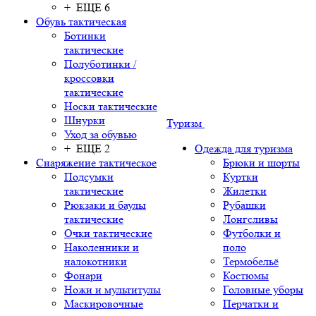
+ ЕЩЕ 6
Обувь тактическая
Ботинки
тактические
Полуботинки /
кроссовки
тактические
Носки тактические
Шнурки
Туризм
Уход за обувью
+ ЕЩЕ 2
Одежда для туризма
Снаряжение тактическое
Брюки и шорты
Подсумки
Куртки
тактические
Жилетки
Рюкзаки и баулы
Рубашки
тактические
Лонгсливы
Очки тактические
Футболки и
Наколенники и
поло
налокотники
Термобельё
Фонари
Костюмы
Ножи и мультитулы
Головные уборы
Маскировочные
Перчатки и