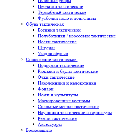
Головные уборы
Перчатки тактические
Термобельё тактическое
Футболки поло и лонгсливы
Обувь тактическая
Ботинки тактические
Полуботинки / кроссовки тактические
Носки тактические
Шнурки
Уход за обувью
Снаряжение тактическое
Подсумки тактические
Рюкзаки и баулы тактические
Очки тактические
Наколенники и налокотники
Фонари
Ножи и мультитулы
Маскировочные костюмы
Спальные мешки тактические
Наушники тактические и гарнитуры
Ремни тактические
Аксессуары
Бронезащита