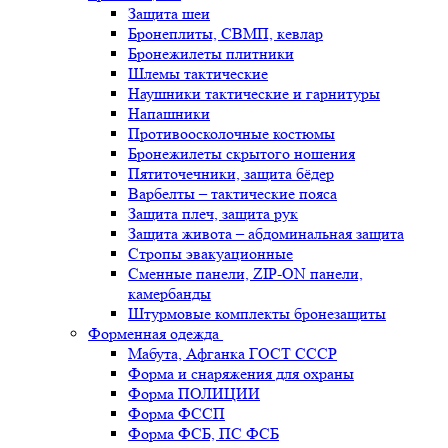
Защита шеи
Бронеплиты, СВМП, кевлар
Бронежилеты плитники
Шлемы тактические
Наушники тактические и гарнитуры
Напашники
Противоосколочные костюмы
Бронежилеты скрытого ношения
Пятиточечники, защита бёдер
Варбелты – тактические пояса
Защита плеч, защита рук
Защита живота – абдоминальная защита
Стропы эвакуационные
Сменные панели, ZIP-ON панели,
камербанды
Штурмовые комплекты бронезащиты
Форменная одежда
Мабута, Афганка ГОСТ СССР
Форма и снаряжения для охраны
Форма ПОЛИЦИИ
Форма ФССП
Форма ФСБ, ПС ФСБ