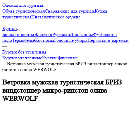
Одежда для туризма
Обувь туристическая
Снаряжение для туризма
Кухня
туристическая
Пневматическое оружие
—
Куртки
Брюки и шорты
Жилетки
Рубашки
Лонгсливы
Футболки и
поло
Термобельё
Костюмы
Головные уборы
Перчатки и варежки
—
Куртки без утепления
Куртки утеплённые
Куртки флисовые
—
Ветровка мужская туристическая БРИЗ виндстоппер микро-
рипстоп олива WERWOLF
Ветровка мужская туристическая БРИЗ
виндстоппер микро-рипстоп олива
WERWOLF