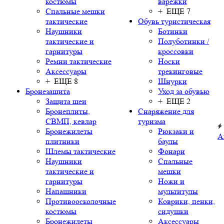
костюмы
варежки
Спальные мешки
+ ЕЩЕ 7
тактические
Обувь туристическая
Наушники
Ботинки
тактические и
Полуботинки /
гарнитуры
кроссовки
Ремни тактические
Носки
Аксессуары
трекинговые
+ ЕЩЕ 8
Шнурки
Бронезащита
Уход за обувью
Защита шеи
+ ЕЩЕ 2
Бронеплиты,
Снаряжение для
СВМП, кевлар
туризма
Бронежилеты
Рюкзаки и
А
плитники
баулы
Шлемы тактические
Фонари
Наушники
Спальные
тактические и
мешки
гарнитуры
Ножи и
Напашники
мультитулы
Противоосколочные
Коврики, пенки,
костюмы
сидушки
Бронежилеты
Аксессуары