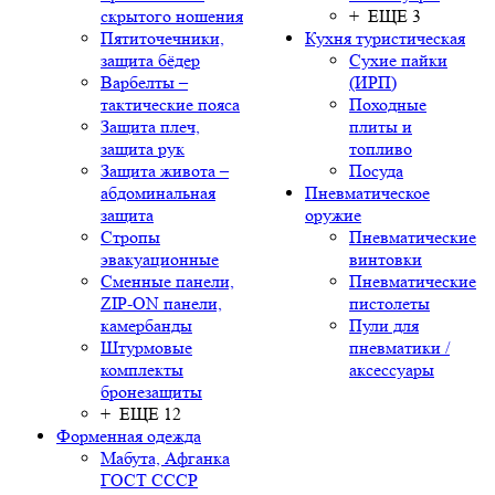
скрытого ношения
+ ЕЩЕ 3
Пятиточечники,
Кухня туристическая
защита бёдер
Сухие пайки
Варбелты –
(ИРП)
тактические пояса
Походные
Защита плеч,
плиты и
защита рук
топливо
Защита живота –
Посуда
абдоминальная
Пневматическое
защита
оружие
Стропы
Пневматические
эвакуационные
винтовки
Сменные панели,
Пневматические
ZIP-ON панели,
пистолеты
камербанды
Пули для
Штурмовые
пневматики /
комплекты
аксессуары
бронезащиты
+ ЕЩЕ 12
Форменная одежда
Мабута, Афганка
ГОСТ СССР