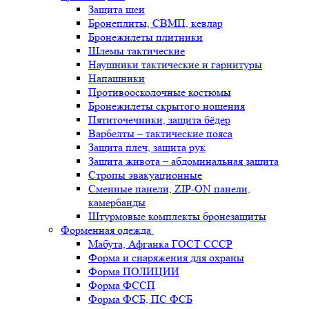
Защита шеи
Бронеплиты, СВМП, кевлар
Бронежилеты плитники
Шлемы тактические
Наушники тактические и гарнитуры
Напашники
Противоосколочные костюмы
Бронежилеты скрытого ношения
Пятиточечники, защита бёдер
Варбелты – тактические пояса
Защита плеч, защита рук
Защита живота – абдоминальная защита
Стропы эвакуационные
Сменные панели, ZIP-ON панели,
камербанды
Штурмовые комплекты бронезащиты
Форменная одежда
Мабута, Афганка ГОСТ СССР
Форма и снаряжения для охраны
Форма ПОЛИЦИИ
Форма ФССП
Форма ФСБ, ПС ФСБ