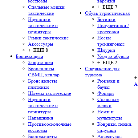
костюмы
варежки
Спальные мешки
+ ЕЩЕ 7
тактические
Обувь туристическая
Наушники
Ботинки
тактические и
Полуботинки /
гарнитуры
кроссовки
Ремни тактические
Носки
Аксессуары
трекинговые
+ ЕЩЕ 8
Шнурки
Бронезащита
Уход за обувью
Защита шеи
+ ЕЩЕ 2
Бронеплиты,
Снаряжение для
СВМП, кевлар
туризма
Бронежилеты
Рюкзаки и
А
плитники
баулы
Шлемы тактические
Фонари
Наушники
Спальные
тактические и
мешки
гарнитуры
Ножи и
Напашники
мультитулы
Противоосколочные
Коврики, пенки,
костюмы
сидушки
Бронежилеты
Аксессуары