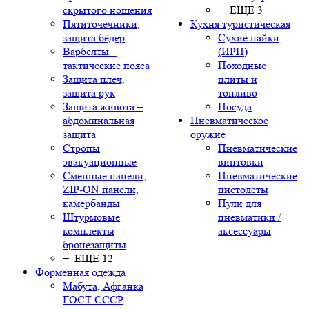
скрытого ношения
+ ЕЩЕ 3
Пятиточечники,
Кухня туристическая
защита бёдер
Сухие пайки
Варбелты –
(ИРП)
тактические пояса
Походные
Защита плеч,
плиты и
защита рук
топливо
Защита живота –
Посуда
абдоминальная
Пневматическое
защита
оружие
Стропы
Пневматические
эвакуационные
винтовки
Сменные панели,
Пневматические
ZIP-ON панели,
пистолеты
камербанды
Пули для
Штурмовые
пневматики /
комплекты
аксессуары
бронезащиты
+ ЕЩЕ 12
Форменная одежда
Мабута, Афганка
ГОСТ СССР