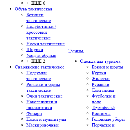
+ ЕЩЕ 6
Обувь тактическая
Ботинки
тактические
Полуботинки /
кроссовки
тактические
Носки тактические
Шнурки
Туризм
Уход за обувью
+ ЕЩЕ 2
Одежда для туризма
Снаряжение тактическое
Брюки и шорты
Подсумки
Куртки
тактические
Жилетки
Рюкзаки и баулы
Рубашки
тактические
Лонгсливы
Очки тактические
Футболки и
Наколенники и
поло
налокотники
Термобельё
Фонари
Костюмы
Ножи и мультитулы
Головные уборы
Маскировочные
Перчатки и