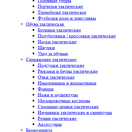
Головные уборы
Перчатки тактические
Термобельё тактическое
Футболки поло и лонгсливы
Обувь тактическая
Ботинки тактические
Полуботинки / кроссовки тактические
Носки тактические
Шнурки
Уход за обувью
Снаряжение тактическое
Подсумки тактические
Рюкзаки и баулы тактические
Очки тактические
Наколенники и налокотники
Фонари
Ножи и мультитулы
Маскировочные костюмы
Спальные мешки тактические
Наушники тактические и гарнитуры
Ремни тактические
Аксессуары
Бронезащита