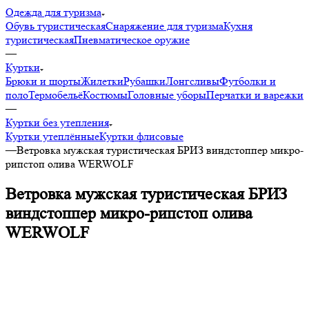
Одежда для туризма
Обувь туристическая
Снаряжение для туризма
Кухня
туристическая
Пневматическое оружие
—
Куртки
Брюки и шорты
Жилетки
Рубашки
Лонгсливы
Футболки и
поло
Термобельё
Костюмы
Головные уборы
Перчатки и варежки
—
Куртки без утепления
Куртки утеплённые
Куртки флисовые
—
Ветровка мужская туристическая БРИЗ виндстоппер микро-
рипстоп олива WERWOLF
Ветровка мужская туристическая БРИЗ
виндстоппер микро-рипстоп олива
WERWOLF