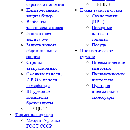
скрытого ношения
+ ЕЩЕ 3
Пятиточечники,
Кухня туристическая
защита бёдер
Сухие пайки
Варбелты –
(ИРП)
тактические пояса
Походные
Защита плеч,
плиты и
защита рук
топливо
Защита живота –
Посуда
абдоминальная
Пневматическое
защита
оружие
Стропы
Пневматические
эвакуационные
винтовки
Сменные панели,
Пневматические
ZIP-ON панели,
пистолеты
камербанды
Пули для
Штурмовые
пневматики /
комплекты
аксессуары
бронезащиты
+ ЕЩЕ 12
Форменная одежда
Мабута, Афганка
ГОСТ СССР