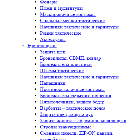
Фонари
Ножи и мультитулы
Маскировочные костюмы
Спальные мешки тактические
Наушники тактические и гарнитуры
Ремни тактические
Аксессуары
Бронезащита
Защита шеи
Бронеплиты, СВМП, кевлар
Бронежилеты плитники
Шлемы тактические
Наушники тактические и гарнитуры
Напашники
Противоосколочные костюмы
Бронежилеты скрытого ношения
Пятиточечники, защита бёдер
Варбелты – тактические пояса
Защита плеч, защита рук
Защита живота – абдоминальная защита
Стропы эвакуационные
Сменные панели, ZIP-ON панели,
камербанды