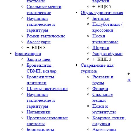
костюмы
варежки
Спальные мешки
+ ЕЩЕ 7
тактические
Обувь туристическая
Наушники
Ботинки
тактические и
Полуботинки /
гарнитуры
кроссовки
Ремни тактические
Носки
Аксессуары
трекинговые
+ ЕЩЕ 8
Шнурки
Бронезащита
Уход за обувью
Защита шеи
+ ЕЩЕ 2
Бронеплиты,
Снаряжение для
СВМП, кевлар
туризма
Бронежилеты
Рюкзаки и
А
плитники
баулы
Шлемы тактические
Фонари
Наушники
Спальные
тактические и
мешки
гарнитуры
Ножи и
Напашники
мультитулы
Противоосколочные
Коврики, пенки,
костюмы
сидушки
Бронежилеты
Аксессуары