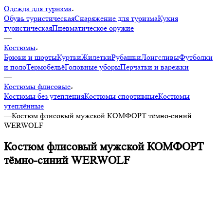
Одежда для туризма
Обувь туристическая
Снаряжение для туризма
Кухня
туристическая
Пневматическое оружие
—
Костюмы
Брюки и шорты
Куртки
Жилетки
Рубашки
Лонгсливы
Футболки
и поло
Термобельё
Головные уборы
Перчатки и варежки
—
Костюмы флисовые
Костюмы без утепления
Костюмы спортивные
Костюмы
утеплённые
—
Костюм флисовый мужской КОМФОРТ тёмно-синий
WERWOLF
Костюм флисовый мужской КОМФОРТ
тёмно-синий WERWOLF