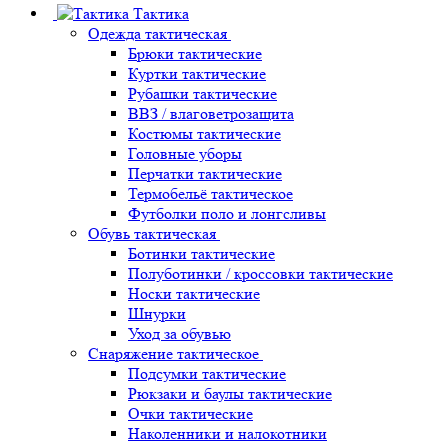
Тактика
Одежда тактическая
Брюки тактические
Куртки тактические
Рубашки тактические
ВВЗ / влаговетрозащита
Костюмы тактические
Головные уборы
Перчатки тактические
Термобельё тактическое
Футболки поло и лонгсливы
Обувь тактическая
Ботинки тактические
Полуботинки / кроссовки тактические
Носки тактические
Шнурки
Уход за обувью
Снаряжение тактическое
Подсумки тактические
Рюкзаки и баулы тактические
Очки тактические
Наколенники и налокотники