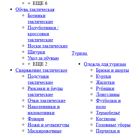
+ ЕЩЕ 6
Обувь тактическая
Ботинки
тактические
Полуботинки /
кроссовки
тактические
Носки тактические
Шнурки
Туризм
Уход за обувью
+ ЕЩЕ 2
Одежда для туризма
Снаряжение тактическое
Брюки и шорты
Подсумки
Куртки
тактические
Жилетки
Рюкзаки и баулы
Рубашки
тактические
Лонгсливы
Очки тактические
Футболки и
Наколенники и
поло
налокотники
Термобельё
Фонари
Костюмы
Ножи и мультитулы
Головные уборы
Маскировочные
Перчатки и