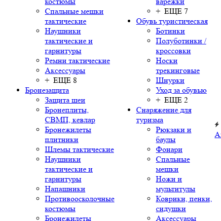
костюмы
варежки
Спальные мешки
+ ЕЩЕ 7
тактические
Обувь туристическая
Наушники
Ботинки
тактические и
Полуботинки /
гарнитуры
кроссовки
Ремни тактические
Носки
Аксессуары
трекинговые
+ ЕЩЕ 8
Шнурки
Бронезащита
Уход за обувью
Защита шеи
+ ЕЩЕ 2
Бронеплиты,
Снаряжение для
СВМП, кевлар
туризма
Бронежилеты
Рюкзаки и
А
плитники
баулы
Шлемы тактические
Фонари
Наушники
Спальные
тактические и
мешки
гарнитуры
Ножи и
Напашники
мультитулы
Противоосколочные
Коврики, пенки,
костюмы
сидушки
Бронежилеты
Аксессуары