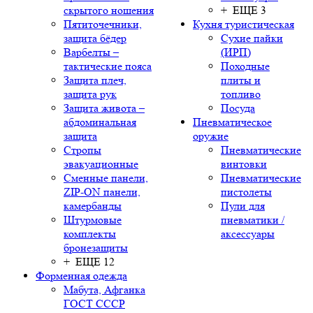
скрытого ношения
+ ЕЩЕ 3
Пятиточечники,
Кухня туристическая
защита бёдер
Сухие пайки
Варбелты –
(ИРП)
тактические пояса
Походные
Защита плеч,
плиты и
защита рук
топливо
Защита живота –
Посуда
абдоминальная
Пневматическое
защита
оружие
Стропы
Пневматические
эвакуационные
винтовки
Сменные панели,
Пневматические
ZIP-ON панели,
пистолеты
камербанды
Пули для
Штурмовые
пневматики /
комплекты
аксессуары
бронезащиты
+ ЕЩЕ 12
Форменная одежда
Мабута, Афганка
ГОСТ СССР