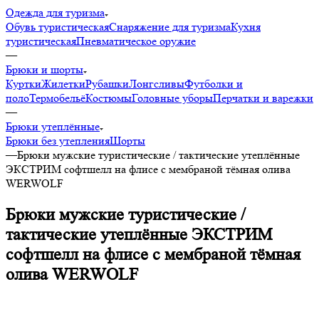
Одежда для туризма
Обувь туристическая
Снаряжение для туризма
Кухня
туристическая
Пневматическое оружие
—
Брюки и шорты
Куртки
Жилетки
Рубашки
Лонгсливы
Футболки и
поло
Термобельё
Костюмы
Головные уборы
Перчатки и варежки
—
Брюки утеплённые
Брюки без утепления
Шорты
—
Брюки мужские туристические / тактические утеплённые
ЭКСТРИМ софтшелл на флисе с мембраной тёмная олива
WERWOLF
Брюки мужские туристические /
тактические утеплённые ЭКСТРИМ
софтшелл на флисе с мембраной тёмная
олива WERWOLF