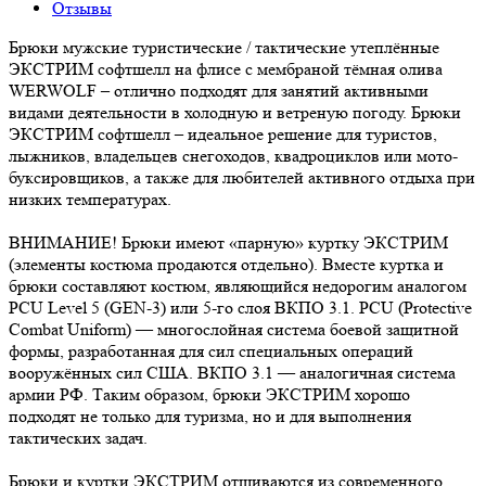
Отзывы
Брюки мужские туристические / тактические утеплённые
ЭКСТРИМ софтшелл на флисе с мембраной тёмная олива
WERWOLF – отлично подходят для занятий активными
видами деятельности в холодную и ветреную погоду. Брюки
ЭКСТРИМ софтшелл – идеальное решение для туристов,
лыжников, владельцев снегоходов, квадроциклов или мото-
буксировщиков, а также для любителей активного отдыха при
низких температурах.
ВНИМАНИЕ! Брюки имеют «парную» куртку ЭКСТРИМ
(элементы костюма продаются отдельно). Вместе куртка и
брюки составляют костюм, являющийся недорогим аналогом
PCU Level 5 (GEN-3) или 5-го слоя ВКПО 3.1. PCU (Protective
Combat Uniform) — многослойная система боевой защитной
формы, разработанная для сил специальных операций
вооружённых сил США. ВКПО 3.1 — аналогичная система
армии РФ. Таким образом, брюки ЭКСТРИМ хорошо
подходят не только для туризма, но и для выполнения
тактических задач.
Брюки и куртки ЭКСТРИМ отшиваются из современного