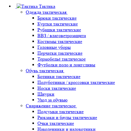
Тактика
Одежда тактическая
Брюки тактические
Куртки тактические
Рубашки тактические
ВВЗ / влаговетрозащита
Костюмы тактические
Головные уборы
Перчатки тактические
Термобельё тактическое
Футболки поло и лонгсливы
Обувь тактическая
Ботинки тактические
Полуботинки / кроссовки тактические
Носки тактические
Шнурки
Уход за обувью
Снаряжение тактическое
Подсумки тактические
Рюкзаки и баулы тактические
Очки тактические
Наколенники и налокотники