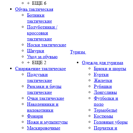
+ ЕЩЕ 6
Обувь тактическая
Ботинки
тактические
Полуботинки /
кроссовки
тактические
Носки тактические
Шнурки
Туризм
Уход за обувью
+ ЕЩЕ 2
Одежда для туризма
Снаряжение тактическое
Брюки и шорты
Подсумки
Куртки
тактические
Жилетки
Рюкзаки и баулы
Рубашки
тактические
Лонгсливы
Очки тактические
Футболки и
Наколенники и
поло
налокотники
Термобельё
Фонари
Костюмы
Ножи и мультитулы
Головные уборы
Маскировочные
Перчатки и