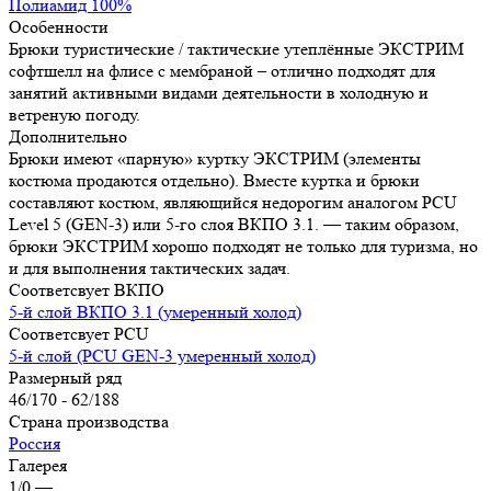
Полиамид 100%
Особенности
Брюки туристические / тактические утеплённые ЭКСТРИМ
софтшелл на флисе с мембраной – отлично подходят для
занятий активными видами деятельности в холодную и
ветреную погоду.
Дополнительно
Брюки имеют «парную» куртку ЭКСТРИМ (элементы
костюма продаются отдельно). Вместе куртка и брюки
составляют костюм, являющийся недорогим аналогом PCU
Level 5 (GEN-3) или 5-го слоя ВКПО 3.1. — таким образом,
брюки ЭКСТРИМ хорошо подходят не только для туризма, но
и для выполнения тактических задач.
Соответсвует ВКПО
5-й слой ВКПО 3.1 (умеренный холод)
Соответсвует PCU
5-й слой (PCU GEN-3 умеренный холод)
Размерный ряд
46/170 - 62/188
Страна производства
Россия
Галерея
1/0
—