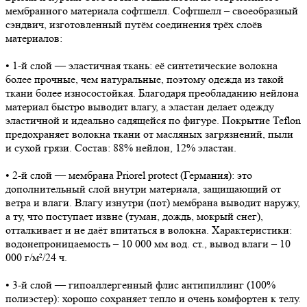
мембранного материала софтшелл. Софтшелл – своеобразный
сэндвич, изготовленный путём соединения трёх слоёв
материалов:
• 1-й слой — эластичная ткань: её синтетические волокна
более прочные, чем натуральные, поэтому одежда из такой
ткани более износостойкая. Благодаря преобладанию нейлона
материал быстро выводит влагу, а эластан делает одежду
эластичной и идеально садящейся по фигуре. Покрытие Teflon
предохраняет волокна ткани от масляных загрязнений, пыли
и сухой грязи. Состав: 88% нейлон, 12% эластан.
• 2-й слой — мембрана Priorel protect (Германия): это
дополнительный слой внутри материала, защищающий от
ветра и влаги. Влагу изнутри (пот) мембрана выводит наружу,
а ту, что поступает извне (туман, дождь, мокрый снег),
отталкивает и не даёт впитаться в волокна. Характеристики:
водонепроницаемость – 10 000 мм вод. ст., вывод влаги – 10
000 г/м²/24 ч.
• 3-й слой — гипоаллергенный флис антипиллинг (100%
полиэстер): хорошо сохраняет тепло и очень комфортен к телу.