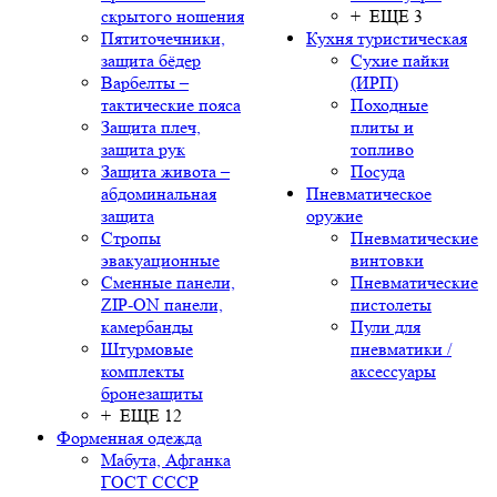
скрытого ношения
+ ЕЩЕ 3
Пятиточечники,
Кухня туристическая
защита бёдер
Сухие пайки
Варбелты –
(ИРП)
тактические пояса
Походные
Защита плеч,
плиты и
защита рук
топливо
Защита живота –
Посуда
абдоминальная
Пневматическое
защита
оружие
Стропы
Пневматические
эвакуационные
винтовки
Сменные панели,
Пневматические
ZIP-ON панели,
пистолеты
камербанды
Пули для
Штурмовые
пневматики /
комплекты
аксессуары
бронезащиты
+ ЕЩЕ 12
Форменная одежда
Мабута, Афганка
ГОСТ СССР