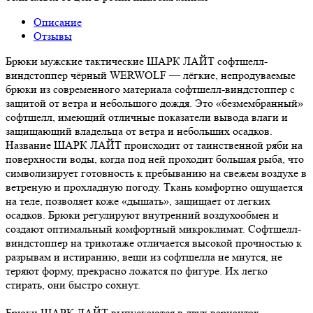
Описание
Отзывы
Брюки мужские тактические ШАРК ЛАЙТ софтшелл-
виндстоппер чёрный WERWOLF — лёгкие, непродуваемые
брюки из современного материала софтшелл-виндстоппер с
защитой от ветра и небольшого дождя. Это «безмембранный»
софтшелл, имеющий отличные показатели вывода влаги и
защищающий владельца от ветра и небольших осадков.
Название ШАРК ЛАЙТ происходит от таинственной ряби на
поверхности воды, когда под ней проходит большая рыба, что
символизирует готовность к пребыванию на свежем воздухе в
ветреную и прохладную погоду. Ткань комфортно ощущается
на теле, позволяет коже «дышать», защищает от легких
осадков. Брюки регулируют внутренний воздухообмен и
создают оптимальный комфортный микроклимат. Софтшелл-
виндстоппер на трикотаже отличается высокой прочностью к
разрывам и истиранию, вещи из софтшелла не мнутся, не
теряют форму, прекрасно ложатся по фигуре. Их легко
стирать, они быстро сохнут.
Брюки ШАРК ЛАЙТ выпускаются в двух вариантах