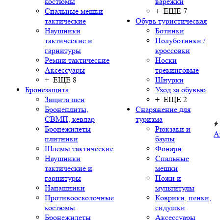
костюмы
варежки
Спальные мешки
+ ЕЩЕ 7
тактические
Обувь туристическая
Наушники
Ботинки
тактические и
Полуботинки /
гарнитуры
кроссовки
Ремни тактические
Носки
Аксессуары
трекинговые
+ ЕЩЕ 8
Шнурки
Бронезащита
Уход за обувью
Защита шеи
+ ЕЩЕ 2
Бронеплиты,
Снаряжение для
СВМП, кевлар
туризма
Бронежилеты
Рюкзаки и
А
плитники
баулы
Шлемы тактические
Фонари
Наушники
Спальные
тактические и
мешки
гарнитуры
Ножи и
Напашники
мультитулы
Противоосколочные
Коврики, пенки,
костюмы
сидушки
Бронежилеты
Аксессуары