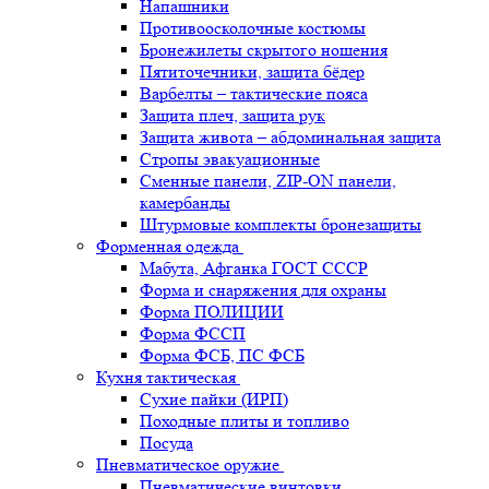
Напашники
Противоосколочные костюмы
Бронежилеты скрытого ношения
Пятиточечники, защита бёдер
Варбелты – тактические пояса
Защита плеч, защита рук
Защита живота – абдоминальная защита
Стропы эвакуационные
Сменные панели, ZIP-ON панели,
камербанды
Штурмовые комплекты бронезащиты
Форменная одежда
Мабута, Афганка ГОСТ СССР
Форма и снаряжения для охраны
Форма ПОЛИЦИИ
Форма ФССП
Форма ФСБ, ПС ФСБ
Кухня тактическая
Сухие пайки (ИРП)
Походные плиты и топливо
Посуда
Пневматическое оружие
Пневматические винтовки