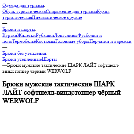
Одежда для туризма
Обувь туристическая
Снаряжение для туризма
Кухня
туристическая
Пневматическое оружие
—
Брюки и шорты
Куртки
Жилетки
Рубашки
Лонгсливы
Футболки и
поло
Термобельё
Костюмы
Головные уборы
Перчатки и варежки
—
Брюки без утепления
Брюки утеплённые
Шорты
—
Брюки мужские тактические ШАРК ЛАЙТ софтшелл-
виндстоппер чёрный WERWOLF
Брюки мужские тактические ШАРК
ЛАЙТ софтшелл-виндстоппер чёрный
WERWOLF