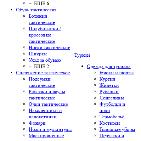
+ ЕЩЕ 6
Обувь тактическая
Ботинки
тактические
Полуботинки /
кроссовки
тактические
Носки тактические
Шнурки
Туризм
Уход за обувью
+ ЕЩЕ 2
Одежда для туризма
Снаряжение тактическое
Брюки и шорты
Подсумки
Куртки
тактические
Жилетки
Рюкзаки и баулы
Рубашки
тактические
Лонгсливы
Очки тактические
Футболки и
Наколенники и
поло
налокотники
Термобельё
Фонари
Костюмы
Ножи и мультитулы
Головные уборы
Маскировочные
Перчатки и