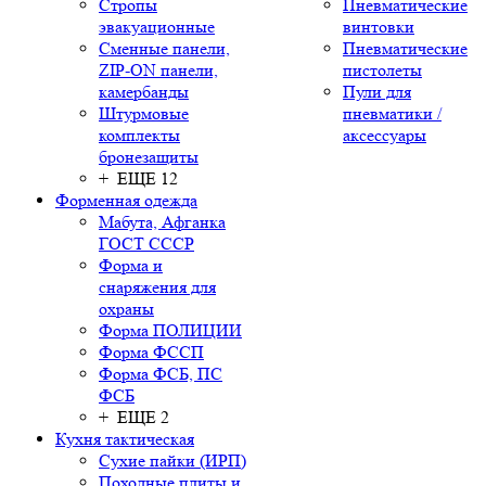
Стропы
Пневматические
эвакуационные
винтовки
Сменные панели,
Пневматические
ZIP-ON панели,
пистолеты
камербанды
Пули для
Штурмовые
пневматики /
комплекты
аксессуары
бронезащиты
+ ЕЩЕ 12
Форменная одежда
Мабута, Афганка
ГОСТ СССР
Форма и
снаряжения для
охраны
Форма ПОЛИЦИИ
Форма ФССП
Форма ФСБ, ПС
ФСБ
+ ЕЩЕ 2
Кухня тактическая
Сухие пайки (ИРП)
Походные плиты и