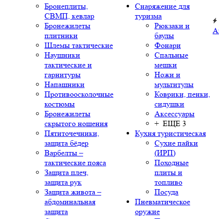
Бронеплиты,
Снаряжение для
СВМП, кевлар
туризма
Бронежилеты
Рюкзаки и
А
плитники
баулы
Шлемы тактические
Фонари
Наушники
Спальные
тактические и
мешки
гарнитуры
Ножи и
Напашники
мультитулы
Противоосколочные
Коврики, пенки,
костюмы
сидушки
Бронежилеты
Аксессуары
скрытого ношения
+ ЕЩЕ 3
Пятиточечники,
Кухня туристическая
защита бёдер
Сухие пайки
Варбелты –
(ИРП)
тактические пояса
Походные
Защита плеч,
плиты и
защита рук
топливо
Защита живота –
Посуда
абдоминальная
Пневматическое
защита
оружие