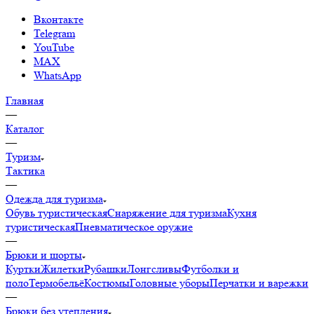
Вконтакте
Telegram
YouTube
MAX
WhatsApp
Главная
—
Каталог
—
Туризм
Тактика
—
Одежда для туризма
Обувь туристическая
Снаряжение для туризма
Кухня
туристическая
Пневматическое оружие
—
Брюки и шорты
Куртки
Жилетки
Рубашки
Лонгсливы
Футболки и
поло
Термобельё
Костюмы
Головные уборы
Перчатки и варежки
—
Брюки без утепления