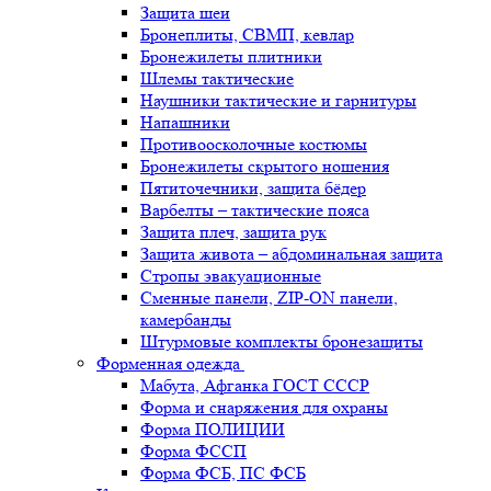
Защита шеи
Бронеплиты, СВМП, кевлар
Бронежилеты плитники
Шлемы тактические
Наушники тактические и гарнитуры
Напашники
Противоосколочные костюмы
Бронежилеты скрытого ношения
Пятиточечники, защита бёдер
Варбелты – тактические пояса
Защита плеч, защита рук
Защита живота – абдоминальная защита
Стропы эвакуационные
Сменные панели, ZIP-ON панели,
камербанды
Штурмовые комплекты бронезащиты
Форменная одежда
Мабута, Афганка ГОСТ СССР
Форма и снаряжения для охраны
Форма ПОЛИЦИИ
Форма ФССП
Форма ФСБ, ПС ФСБ