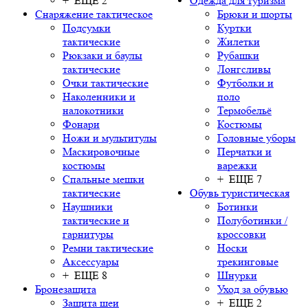
+ ЕЩЕ 2
Одежда для туризма
Снаряжение тактическое
Брюки и шорты
Подсумки
Куртки
тактические
Жилетки
Рюкзаки и баулы
Рубашки
тактические
Лонгсливы
Очки тактические
Футболки и
Наколенники и
поло
налокотники
Термобельё
Фонари
Костюмы
Ножи и мультитулы
Головные уборы
Маскировочные
Перчатки и
костюмы
варежки
Спальные мешки
+ ЕЩЕ 7
тактические
Обувь туристическая
Наушники
Ботинки
тактические и
Полуботинки /
гарнитуры
кроссовки
Ремни тактические
Носки
Аксессуары
трекинговые
+ ЕЩЕ 8
Шнурки
Бронезащита
Уход за обувью
Защита шеи
+ ЕЩЕ 2