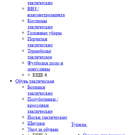
тактические
ВВЗ /
влаговетрозащита
Костюмы
тактические
Головные уборы
Перчатки
тактические
Термобельё
тактическое
Футболки поло и
лонгсливы
+ ЕЩЕ 6
Обувь тактическая
Ботинки
тактические
Полуботинки /
кроссовки
тактические
Носки тактические
Шнурки
Туризм
Уход за обувью