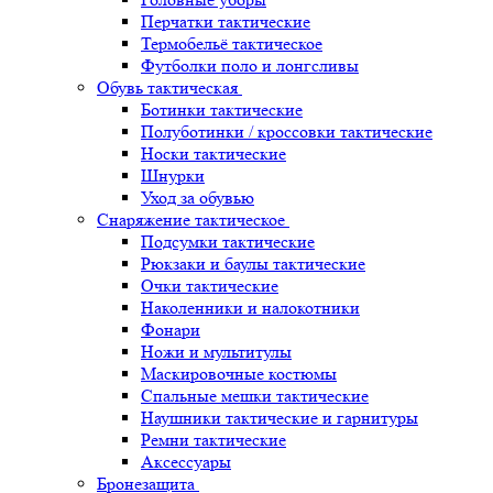
Перчатки тактические
Термобельё тактическое
Футболки поло и лонгсливы
Обувь тактическая
Ботинки тактические
Полуботинки / кроссовки тактические
Носки тактические
Шнурки
Уход за обувью
Снаряжение тактическое
Подсумки тактические
Рюкзаки и баулы тактические
Очки тактические
Наколенники и налокотники
Фонари
Ножи и мультитулы
Маскировочные костюмы
Спальные мешки тактические
Наушники тактические и гарнитуры
Ремни тактические
Аксессуары
Бронезащита