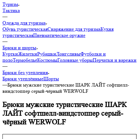
Туризм
Тактика
—
Одежда для туризма
Обувь туристическая
Снаряжение для туризма
Кухня
туристическая
Пневматическое оружие
—
Брюки и шорты
Куртки
Жилетки
Рубашки
Лонгсливы
Футболки и
поло
Термобельё
Костюмы
Головные уборы
Перчатки и варежки
—
Брюки без утепления
Брюки утеплённые
Шорты
—
Брюки мужские туристические ШАРК ЛАЙТ софтшелл-
виндстоппер серый-чёрный WERWOLF
Брюки мужские туристические ШАРК
ЛАЙТ софтшелл-виндстоппер серый-
чёрный WERWOLF