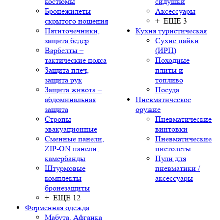
костюмы
сидушки
Бронежилеты
Аксессуары
скрытого ношения
+ ЕЩЕ 3
Пятиточечники,
Кухня туристическая
защита бёдер
Сухие пайки
Варбелты –
(ИРП)
тактические пояса
Походные
Защита плеч,
плиты и
защита рук
топливо
Защита живота –
Посуда
абдоминальная
Пневматическое
защита
оружие
Стропы
Пневматические
эвакуационные
винтовки
Сменные панели,
Пневматические
ZIP-ON панели,
пистолеты
камербанды
Пули для
Штурмовые
пневматики /
комплекты
аксессуары
бронезащиты
+ ЕЩЕ 12
Форменная одежда
Мабута, Афганка