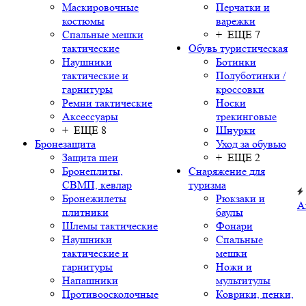
Маскировочные
Перчатки и
костюмы
варежки
Спальные мешки
+ ЕЩЕ 7
тактические
Обувь туристическая
Наушники
Ботинки
тактические и
Полуботинки /
гарнитуры
кроссовки
Ремни тактические
Носки
Аксессуары
трекинговые
+ ЕЩЕ 8
Шнурки
Бронезащита
Уход за обувью
Защита шеи
+ ЕЩЕ 2
Бронеплиты,
Снаряжение для
СВМП, кевлар
туризма
Бронежилеты
Рюкзаки и
А
плитники
баулы
Шлемы тактические
Фонари
Наушники
Спальные
тактические и
мешки
гарнитуры
Ножи и
Напашники
мультитулы
Противоосколочные
Коврики, пенки,