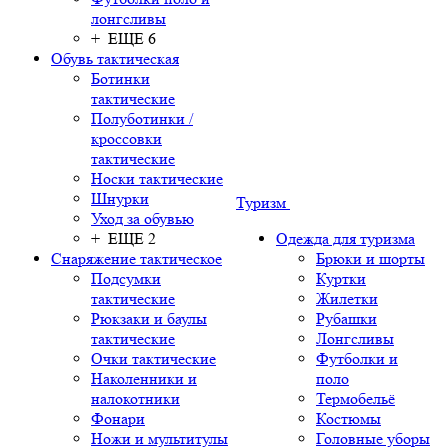
лонгсливы
+ ЕЩЕ 6
Обувь тактическая
Ботинки
тактические
Полуботинки /
кроссовки
тактические
Носки тактические
Шнурки
Туризм
Уход за обувью
+ ЕЩЕ 2
Одежда для туризма
Снаряжение тактическое
Брюки и шорты
Подсумки
Куртки
тактические
Жилетки
Рюкзаки и баулы
Рубашки
тактические
Лонгсливы
Очки тактические
Футболки и
Наколенники и
поло
налокотники
Термобельё
Фонари
Костюмы
Ножи и мультитулы
Головные уборы