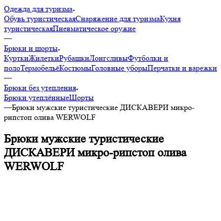
Одежда для туризма
Обувь туристическая
Снаряжение для туризма
Кухня
туристическая
Пневматическое оружие
—
Брюки и шорты
Куртки
Жилетки
Рубашки
Лонгсливы
Футболки и
поло
Термобельё
Костюмы
Головные уборы
Перчатки и варежки
—
Брюки без утепления
Брюки утеплённые
Шорты
—
Брюки мужские туристические ДИСКАВЕРИ микро-
рипстоп олива WERWOLF
Брюки мужские туристические
ДИСКАВЕРИ микро-рипстоп олива
WERWOLF