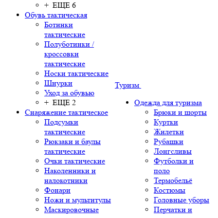
+ ЕЩЕ 6
Обувь тактическая
Ботинки
тактические
Полуботинки /
кроссовки
тактические
Носки тактические
Шнурки
Туризм
Уход за обувью
+ ЕЩЕ 2
Одежда для туризма
Снаряжение тактическое
Брюки и шорты
Подсумки
Куртки
тактические
Жилетки
Рюкзаки и баулы
Рубашки
тактические
Лонгсливы
Очки тактические
Футболки и
Наколенники и
поло
налокотники
Термобельё
Фонари
Костюмы
Ножи и мультитулы
Головные уборы
Маскировочные
Перчатки и