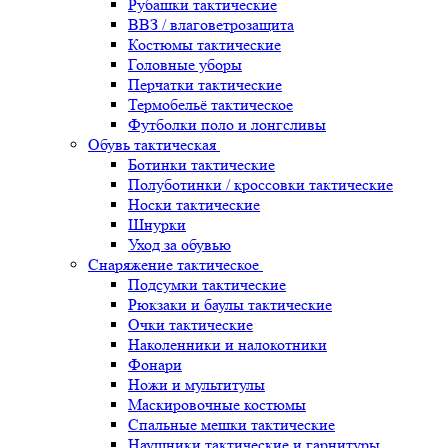
Рубашки тактические
ВВЗ / влаговетрозащита
Костюмы тактические
Головные уборы
Перчатки тактические
Термобельё тактическое
Футболки поло и лонгсливы
Обувь тактическая
Ботинки тактические
Полуботинки / кроссовки тактические
Носки тактические
Шнурки
Уход за обувью
Снаряжение тактическое
Подсумки тактические
Рюкзаки и баулы тактические
Очки тактические
Наколенники и налокотники
Фонари
Ножи и мультитулы
Маскировочные костюмы
Спальные мешки тактические
Наушники тактические и гарнитуры