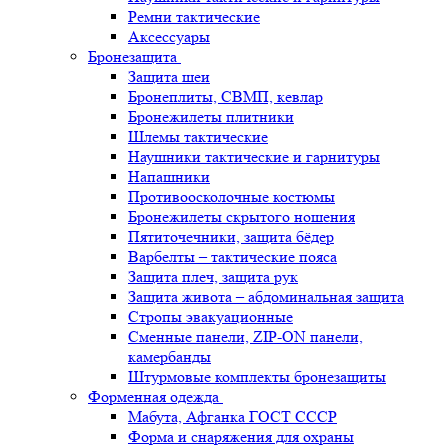
Ремни тактические
Аксессуары
Бронезащита
Защита шеи
Бронеплиты, СВМП, кевлар
Бронежилеты плитники
Шлемы тактические
Наушники тактические и гарнитуры
Напашники
Противоосколочные костюмы
Бронежилеты скрытого ношения
Пятиточечники, защита бёдер
Варбелты – тактические пояса
Защита плеч, защита рук
Защита живота – абдоминальная защита
Стропы эвакуационные
Сменные панели, ZIP-ON панели,
камербанды
Штурмовые комплекты бронезащиты
Форменная одежда
Мабута, Афганка ГОСТ СССР
Форма и снаряжения для охраны