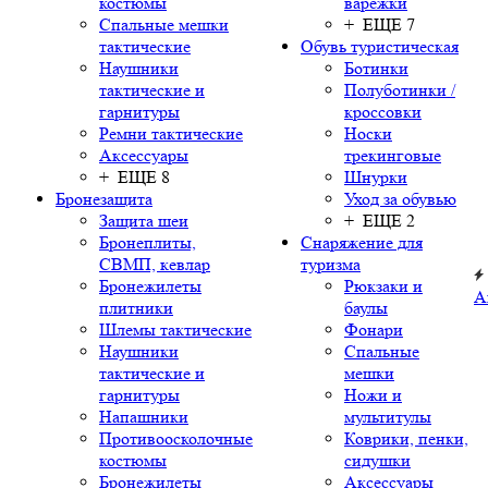
костюмы
варежки
Спальные мешки
+ ЕЩЕ 7
тактические
Обувь туристическая
Наушники
Ботинки
тактические и
Полуботинки /
гарнитуры
кроссовки
Ремни тактические
Носки
Аксессуары
трекинговые
+ ЕЩЕ 8
Шнурки
Бронезащита
Уход за обувью
Защита шеи
+ ЕЩЕ 2
Бронеплиты,
Снаряжение для
СВМП, кевлар
туризма
Бронежилеты
Рюкзаки и
А
плитники
баулы
Шлемы тактические
Фонари
Наушники
Спальные
тактические и
мешки
гарнитуры
Ножи и
Напашники
мультитулы
Противоосколочные
Коврики, пенки,
костюмы
сидушки
Бронежилеты
Аксессуары