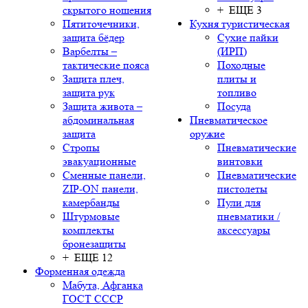
скрытого ношения
+ ЕЩЕ 3
Пятиточечники,
Кухня туристическая
защита бёдер
Сухие пайки
Варбелты –
(ИРП)
тактические пояса
Походные
Защита плеч,
плиты и
защита рук
топливо
Защита живота –
Посуда
абдоминальная
Пневматическое
защита
оружие
Стропы
Пневматические
эвакуационные
винтовки
Сменные панели,
Пневматические
ZIP-ON панели,
пистолеты
камербанды
Пули для
Штурмовые
пневматики /
комплекты
аксессуары
бронезащиты
+ ЕЩЕ 12
Форменная одежда
Мабута, Афганка
ГОСТ СССР