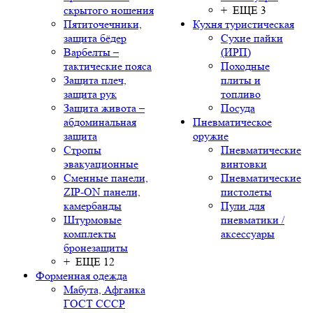
скрытого ношения
+ ЕЩЕ 3
Пятиточечники,
Кухня туристическая
защита бёдер
Сухие пайки
Варбелты –
(ИРП)
тактические пояса
Походные
Защита плеч,
плиты и
защита рук
топливо
Защита живота –
Посуда
абдоминальная
Пневматическое
защита
оружие
Стропы
Пневматические
эвакуационные
винтовки
Сменные панели,
Пневматические
ZIP-ON панели,
пистолеты
камербанды
Пули для
Штурмовые
пневматики /
комплекты
аксессуары
бронезащиты
+ ЕЩЕ 12
Форменная одежда
Мабута, Афганка
ГОСТ СССР