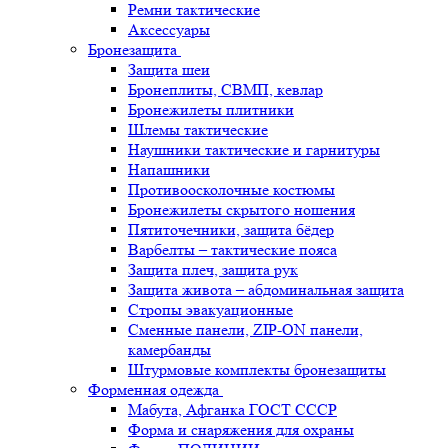
Ремни тактические
Аксессуары
Бронезащита
Защита шеи
Бронеплиты, СВМП, кевлар
Бронежилеты плитники
Шлемы тактические
Наушники тактические и гарнитуры
Напашники
Противоосколочные костюмы
Бронежилеты скрытого ношения
Пятиточечники, защита бёдер
Варбелты – тактические пояса
Защита плеч, защита рук
Защита живота – абдоминальная защита
Стропы эвакуационные
Сменные панели, ZIP-ON панели,
камербанды
Штурмовые комплекты бронезащиты
Форменная одежда
Мабута, Афганка ГОСТ СССР
Форма и снаряжения для охраны