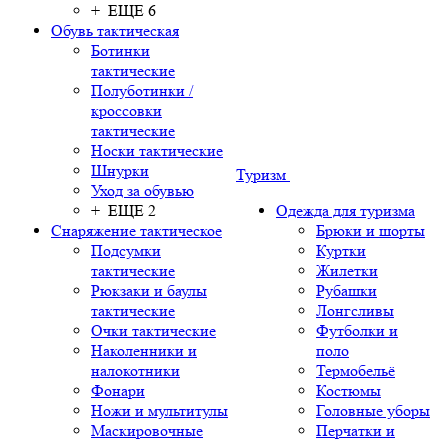
+ ЕЩЕ 6
Обувь тактическая
Ботинки
тактические
Полуботинки /
кроссовки
тактические
Носки тактические
Шнурки
Туризм
Уход за обувью
+ ЕЩЕ 2
Одежда для туризма
Снаряжение тактическое
Брюки и шорты
Подсумки
Куртки
тактические
Жилетки
Рюкзаки и баулы
Рубашки
тактические
Лонгсливы
Очки тактические
Футболки и
Наколенники и
поло
налокотники
Термобельё
Фонари
Костюмы
Ножи и мультитулы
Головные уборы
Маскировочные
Перчатки и