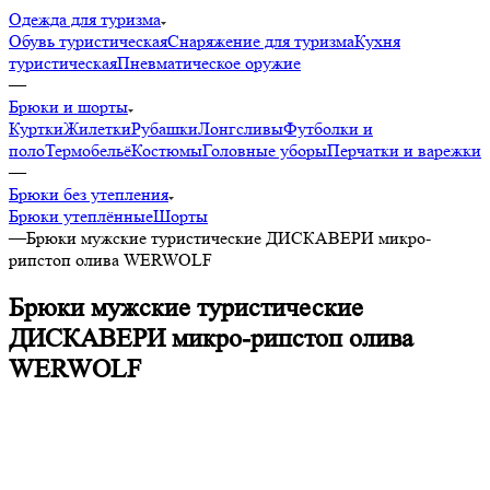
Одежда для туризма
Обувь туристическая
Снаряжение для туризма
Кухня
туристическая
Пневматическое оружие
—
Брюки и шорты
Куртки
Жилетки
Рубашки
Лонгсливы
Футболки и
поло
Термобельё
Костюмы
Головные уборы
Перчатки и варежки
—
Брюки без утепления
Брюки утеплённые
Шорты
—
Брюки мужские туристические ДИСКАВЕРИ микро-
рипстоп олива WERWOLF
Брюки мужские туристические
ДИСКАВЕРИ микро-рипстоп олива
WERWOLF