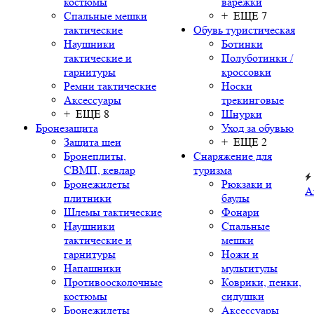
костюмы
варежки
Спальные мешки
+ ЕЩЕ 7
тактические
Обувь туристическая
Наушники
Ботинки
тактические и
Полуботинки /
гарнитуры
кроссовки
Ремни тактические
Носки
Аксессуары
трекинговые
+ ЕЩЕ 8
Шнурки
Бронезащита
Уход за обувью
Защита шеи
+ ЕЩЕ 2
Бронеплиты,
Снаряжение для
СВМП, кевлар
туризма
Бронежилеты
Рюкзаки и
А
плитники
баулы
Шлемы тактические
Фонари
Наушники
Спальные
тактические и
мешки
гарнитуры
Ножи и
Напашники
мультитулы
Противоосколочные
Коврики, пенки,
костюмы
сидушки
Бронежилеты
Аксессуары