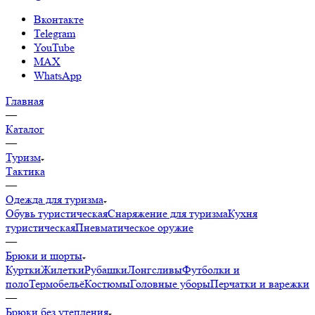
Вконтакте
Telegram
YouTube
MAX
WhatsApp
Главная
—
Каталог
—
Туризм
Тактика
—
Одежда для туризма
Обувь туристическая
Снаряжение для туризма
Кухня
туристическая
Пневматическое оружие
—
Брюки и шорты
Куртки
Жилетки
Рубашки
Лонгсливы
Футболки и
поло
Термобельё
Костюмы
Головные уборы
Перчатки и варежки
—
Брюки без утепления