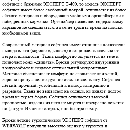
софтшел с брюками ЭКСПЕРТ Т-400, то модель ЭКСПЕРТ
софтшел имеет более свободный покрой, отшивается из более
лёгкого материала и оборудована удобными органайзерами в
набедренных карманах. Органайзер позволяет содержимому
карманов не смешиваться, а вам не тратить время на поиски
необходимой вещи.
Современный материал софтшел имеет отличные показатели
вывода влаги (хорошо «дышит») и защищает владельца от
ветра и влажности. Ткань комфортно ощущается на теле и
позволяет коже «дышать». Брюки регулируют внутренний
воздухообмен и создают оптимальный микроклимат.
Материал обеспечивает комфорт, не сковывает движений,
хорошо пропускает воздух, но отталкивает влагу. Софтшел
лёгкий, прочный, устойчивый к износу, истиранию и
разрывам. Ткань не выцветает на солнце, не линяет, долгое
время не теряет форму. Софтшел отличается высокой
прочностью, изделия из него не мнутся и прекрасно ложатся
по фигуре. Их легко стирать, они быстро сохнут.
Брюки летние туристические ЭКСПЕРТ софтшел от
WERWOLF получили высокую оценку у туристов и