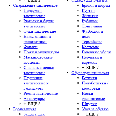
+ ЕЩЕ 2
Одежда для туризма
Снаряжение тактическое
Брюки и шорты
Подсумки
Куртки
тактические
Жилетки
Рюкзаки и баулы
Рубашки
тактические
Лонгсливы
Очки тактические
Футболки и
Наколенники и
поло
налокотники
Термобельё
Фонари
Костюмы
Ножи и мультитулы
Головные уборы
Маскировочные
Перчатки и
костюмы
варежки
Спальные мешки
+ ЕЩЕ 7
тактические
Обувь туристическая
Наушники
Ботинки
тактические и
Полуботинки /
гарнитуры
кроссовки
Ремни тактические
Носки
Аксессуары
трекинговые
+ ЕЩЕ 8
Шнурки
Бронезащита
Уход за обувью
Защита шеи
+ ЕЩЕ 2