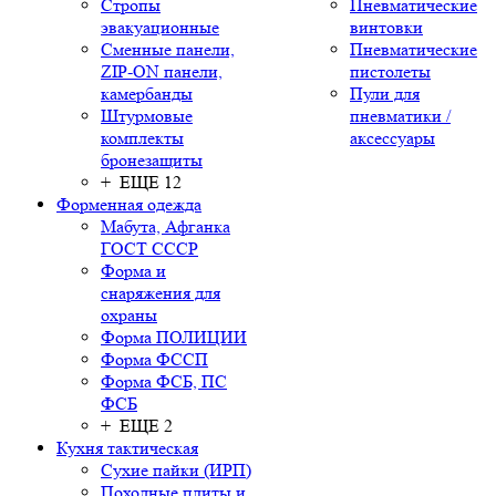
Стропы
Пневматические
эвакуационные
винтовки
Сменные панели,
Пневматические
ZIP-ON панели,
пистолеты
камербанды
Пули для
Штурмовые
пневматики /
комплекты
аксессуары
бронезащиты
+ ЕЩЕ 12
Форменная одежда
Мабута, Афганка
ГОСТ СССР
Форма и
снаряжения для
охраны
Форма ПОЛИЦИИ
Форма ФССП
Форма ФСБ, ПС
ФСБ
+ ЕЩЕ 2
Кухня тактическая
Сухие пайки (ИРП)
Походные плиты и