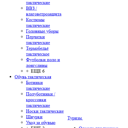
тактические
ВВЗ /
влаговетрозащита
Костюмы
тактические
Головные уборы
Перчатки
тактические
Термобельё
тактическое
Футболки поло и
лонгсливы
+ ЕЩЕ 6
Обувь тактическая
Ботинки
тактические
Полуботинки /
кроссовки
тактические
Носки тактические
Шнурки
Туризм
Уход за обувью