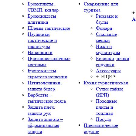
Бронеплиты,
Снаряжение для
СВМП, кевлар
туризма
Бронежилеты
Рюкзаки и
А
плитники
баулы
Шлемы тактические
Фонари
Наушники
Спальные
тактические и
мешки
гарнитуры
Ножи и
Напашники
мультитулы
Противоосколочные
Коврики, пенки,
костюмы
сидушки
Бронежилеты
Аксессуары
скрытого ношения
+ ЕЩЕ 3
Пятиточечники,
Кухня туристическая
защита бёдер
Сухие пайки
Варбелты –
(ИРП)
тактические пояса
Походные
Защита плеч,
плиты и
защита рук
топливо
Защита живота –
Посуда
абдоминальная
Пневматическое
защита
оружие