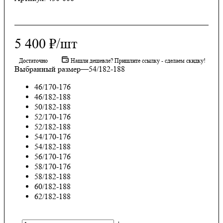
5 400
₽
/шт
Достаточно
Нашли дешевле? Пришлите ссылку - сделаем скидку!
Выбранный размер
—
54/182-188
46/170-176
46/182-188
50/182-188
52/170-176
52/182-188
54/170-176
54/182-188
56/170-176
58/170-176
58/182-188
60/182-188
62/182-188