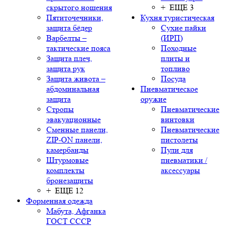
скрытого ношения
+ ЕЩЕ 3
Пятиточечники,
Кухня туристическая
защита бёдер
Сухие пайки
Варбелты –
(ИРП)
тактические пояса
Походные
Защита плеч,
плиты и
защита рук
топливо
Защита живота –
Посуда
абдоминальная
Пневматическое
защита
оружие
Стропы
Пневматические
эвакуационные
винтовки
Сменные панели,
Пневматические
ZIP-ON панели,
пистолеты
камербанды
Пули для
Штурмовые
пневматики /
комплекты
аксессуары
бронезащиты
+ ЕЩЕ 12
Форменная одежда
Мабута, Афганка
ГОСТ СССР