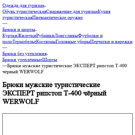
Одежда для туризма
Обувь туристическая
Снаряжение для туризма
Кухня
туристическая
Пневматическое оружие
—
Брюки и шорты
Куртки
Жилетки
Рубашки
Лонгсливы
Футболки и
поло
Термобельё
Костюмы
Головные уборы
Перчатки и варежки
—
Брюки без утепления
Брюки утеплённые
Шорты
—
Брюки мужские туристические ЭКСПЕРТ рипстоп Т-400
чёрный WERWOLF
Брюки мужские туристические
ЭКСПЕРТ рипстоп Т-400 чёрный
WERWOLF