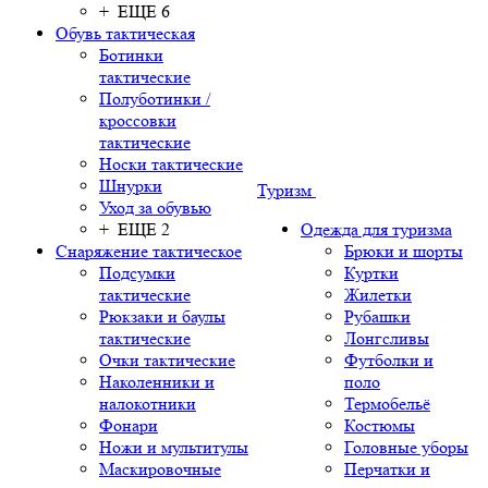
+ ЕЩЕ 6
Обувь тактическая
Ботинки
тактические
Полуботинки /
кроссовки
тактические
Носки тактические
Шнурки
Туризм
Уход за обувью
+ ЕЩЕ 2
Одежда для туризма
Снаряжение тактическое
Брюки и шорты
Подсумки
Куртки
тактические
Жилетки
Рюкзаки и баулы
Рубашки
тактические
Лонгсливы
Очки тактические
Футболки и
Наколенники и
поло
налокотники
Термобельё
Фонари
Костюмы
Ножи и мультитулы
Головные уборы
Маскировочные
Перчатки и