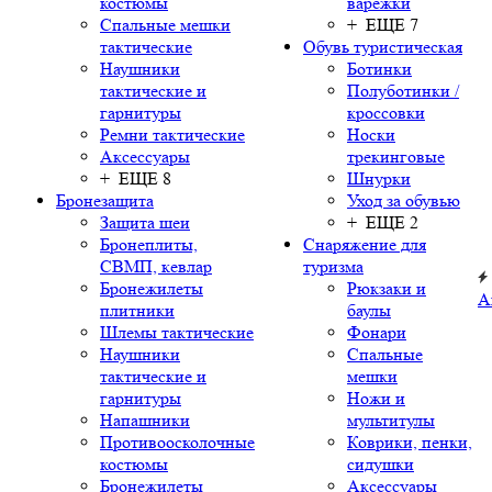
костюмы
варежки
Спальные мешки
+ ЕЩЕ 7
тактические
Обувь туристическая
Наушники
Ботинки
тактические и
Полуботинки /
гарнитуры
кроссовки
Ремни тактические
Носки
Аксессуары
трекинговые
+ ЕЩЕ 8
Шнурки
Бронезащита
Уход за обувью
Защита шеи
+ ЕЩЕ 2
Бронеплиты,
Снаряжение для
СВМП, кевлар
туризма
Бронежилеты
Рюкзаки и
А
плитники
баулы
Шлемы тактические
Фонари
Наушники
Спальные
тактические и
мешки
гарнитуры
Ножи и
Напашники
мультитулы
Противоосколочные
Коврики, пенки,
костюмы
сидушки
Бронежилеты
Аксессуары