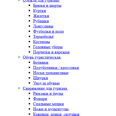
Одежда для туризма
Брюки и шорты
Куртки
Жилетки
Рубашки
Лонгсливы
Футболки и поло
Термобельё
Костюмы
Головные уборы
Перчатки и варежки
Обувь туристическая
Ботинки
Полуботинки / кроссовки
Носки трекинговые
Шнурки
Уход за обувью
Снаряжение для туризма
Рюкзаки и баулы
Фонари
Спальные мешки
Ножи и мультитулы
Коврики, пенки, сидушки