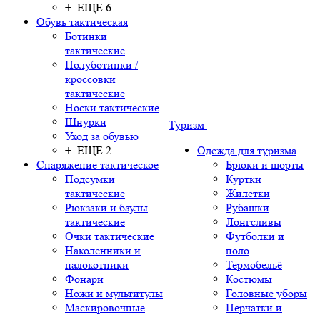
+ ЕЩЕ 6
Обувь тактическая
Ботинки
тактические
Полуботинки /
кроссовки
тактические
Носки тактические
Шнурки
Туризм
Уход за обувью
+ ЕЩЕ 2
Одежда для туризма
Снаряжение тактическое
Брюки и шорты
Подсумки
Куртки
тактические
Жилетки
Рюкзаки и баулы
Рубашки
тактические
Лонгсливы
Очки тактические
Футболки и
Наколенники и
поло
налокотники
Термобельё
Фонари
Костюмы
Ножи и мультитулы
Головные уборы
Маскировочные
Перчатки и