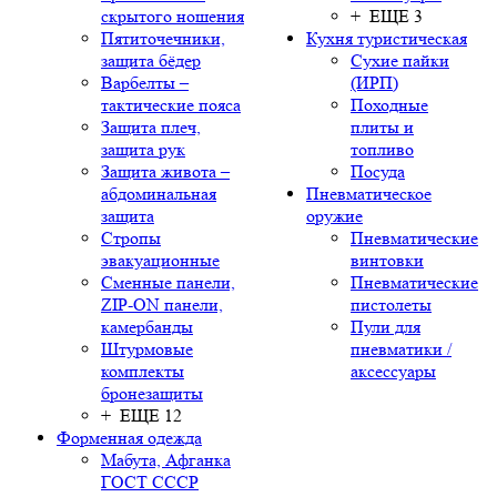
скрытого ношения
+ ЕЩЕ 3
Пятиточечники,
Кухня туристическая
защита бёдер
Сухие пайки
Варбелты –
(ИРП)
тактические пояса
Походные
Защита плеч,
плиты и
защита рук
топливо
Защита живота –
Посуда
абдоминальная
Пневматическое
защита
оружие
Стропы
Пневматические
эвакуационные
винтовки
Сменные панели,
Пневматические
ZIP-ON панели,
пистолеты
камербанды
Пули для
Штурмовые
пневматики /
комплекты
аксессуары
бронезащиты
+ ЕЩЕ 12
Форменная одежда
Мабута, Афганка
ГОСТ СССР