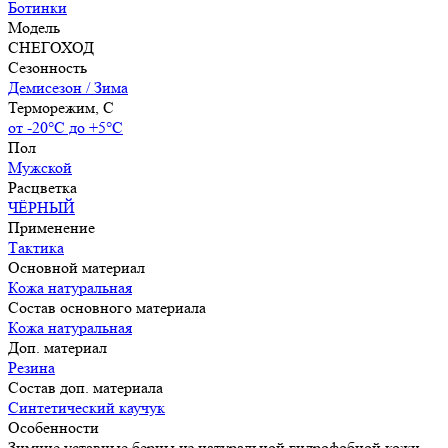
Ботинки
Модель
СНЕГОХОД
Сезонность
Демисезон / Зима
Терморежим, C
от -20°С до +5°С
Пол
Мужской
Расцветка
ЧЁРНЫЙ
Применение
Тактика
Основной материал
Кожа натуральная
Состав основного материала
Кожа натуральная
Доп. материал
Резина
Состав доп. материала
Синтетический каучук
Особенности
Зимние уставные берцы из натуральной гидрофобной кожи,