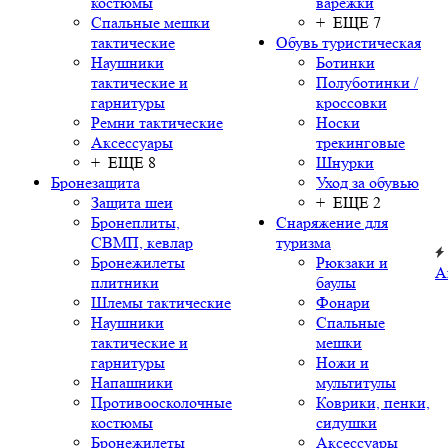
костюмы
варежки
Спальные мешки
+ ЕЩЕ 7
тактические
Обувь туристическая
Наушники
Ботинки
тактические и
Полуботинки /
гарнитуры
кроссовки
Ремни тактические
Носки
Аксессуары
трекинговые
+ ЕЩЕ 8
Шнурки
Бронезащита
Уход за обувью
Защита шеи
+ ЕЩЕ 2
Бронеплиты,
Снаряжение для
СВМП, кевлар
туризма
Бронежилеты
Рюкзаки и
А
плитники
баулы
Шлемы тактические
Фонари
Наушники
Спальные
тактические и
мешки
гарнитуры
Ножи и
Напашники
мультитулы
Противоосколочные
Коврики, пенки,
костюмы
сидушки
Бронежилеты
Аксессуары