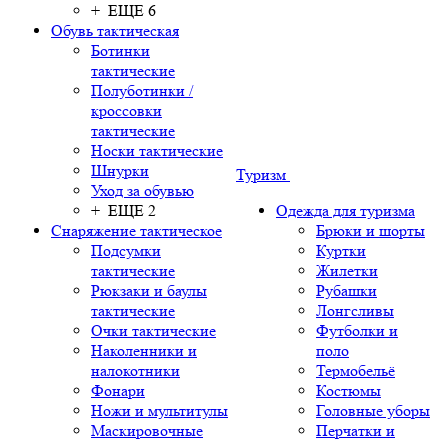
+ ЕЩЕ 6
Обувь тактическая
Ботинки
тактические
Полуботинки /
кроссовки
тактические
Носки тактические
Шнурки
Туризм
Уход за обувью
+ ЕЩЕ 2
Одежда для туризма
Снаряжение тактическое
Брюки и шорты
Подсумки
Куртки
тактические
Жилетки
Рюкзаки и баулы
Рубашки
тактические
Лонгсливы
Очки тактические
Футболки и
Наколенники и
поло
налокотники
Термобельё
Фонари
Костюмы
Ножи и мультитулы
Головные уборы
Маскировочные
Перчатки и