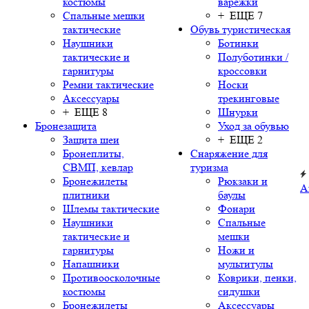
костюмы
варежки
Спальные мешки
+ ЕЩЕ 7
тактические
Обувь туристическая
Наушники
Ботинки
тактические и
Полуботинки /
гарнитуры
кроссовки
Ремни тактические
Носки
Аксессуары
трекинговые
+ ЕЩЕ 8
Шнурки
Бронезащита
Уход за обувью
Защита шеи
+ ЕЩЕ 2
Бронеплиты,
Снаряжение для
СВМП, кевлар
туризма
Бронежилеты
Рюкзаки и
А
плитники
баулы
Шлемы тактические
Фонари
Наушники
Спальные
тактические и
мешки
гарнитуры
Ножи и
Напашники
мультитулы
Противоосколочные
Коврики, пенки,
костюмы
сидушки
Бронежилеты
Аксессуары