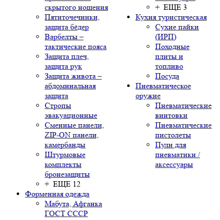
скрытого ношения
+ ЕЩЕ 3
Пятиточечники,
Кухня туристическая
защита бёдер
Сухие пайки
Варбелты –
(ИРП)
тактические пояса
Походные
Защита плеч,
плиты и
защита рук
топливо
Защита живота –
Посуда
абдоминальная
Пневматическое
защита
оружие
Стропы
Пневматические
эвакуационные
винтовки
Сменные панели,
Пневматические
ZIP-ON панели,
пистолеты
камербанды
Пули для
Штурмовые
пневматики /
комплекты
аксессуары
бронезащиты
+ ЕЩЕ 12
Форменная одежда
Мабута, Афганка
ГОСТ СССР