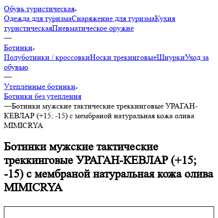
Обувь туристическая
Одежда для туризма
Снаряжение для туризма
Кухня
туристическая
Пневматическое оружие
—
Ботинки
Полуботинки / кроссовки
Носки трекинговые
Шнурки
Уход за
обувью
—
Утеплённые ботинки
Ботинки без утепления
—
Ботинки мужские тактические треккинговые УРАГАН-
КЕВЛАР (+15; -15) с мембраной натуральная кожа олива
MIMICRYA
Ботинки мужские тактические
треккинговые УРАГАН-КЕВЛАР (+15;
-15) с мембраной натуральная кожа олива
MIMICRYA