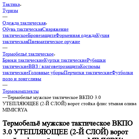
Тактика
Туризм
—
Одежда тактическая
Обувь тактическая
Снаряжение
тактическое
Бронезащита
Форменная одежда
Кухня
тактическая
Пневматическое оружие
—
Термобельё тактическое
Брюки тактические
Куртки тактические
Рубашки
тактические
ВВЗ / влаговетрозащита
Костюмы
тактические
Головные уборы
Перчатки тактические
Футболки
поло и лонгсливы
—
Термокомплекты
—
Термобельё мужское тактическое ВКПО 3.0
УТЕПЛЯЮЩЕЕ (2-Й СЛОЙ) ворот стойка флис тёмная олива
MIMICRYA
Термобельё мужское тактическое ВКПО
3.0 УТЕПЛЯЮЩЕЕ (2-Й СЛОЙ) ворот