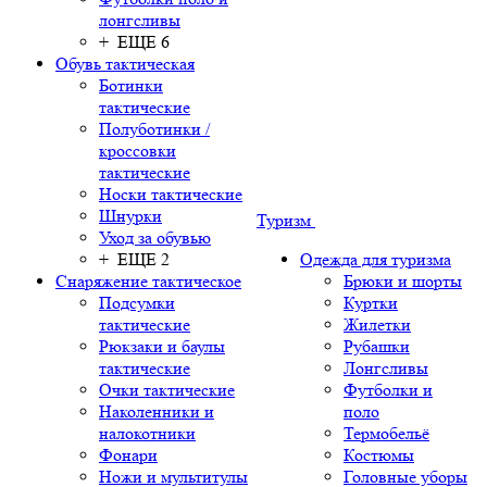
лонгсливы
+ ЕЩЕ 6
Обувь тактическая
Ботинки
тактические
Полуботинки /
кроссовки
тактические
Носки тактические
Шнурки
Туризм
Уход за обувью
+ ЕЩЕ 2
Одежда для туризма
Снаряжение тактическое
Брюки и шорты
Подсумки
Куртки
тактические
Жилетки
Рюкзаки и баулы
Рубашки
тактические
Лонгсливы
Очки тактические
Футболки и
Наколенники и
поло
налокотники
Термобельё
Фонари
Костюмы
Ножи и мультитулы
Головные уборы