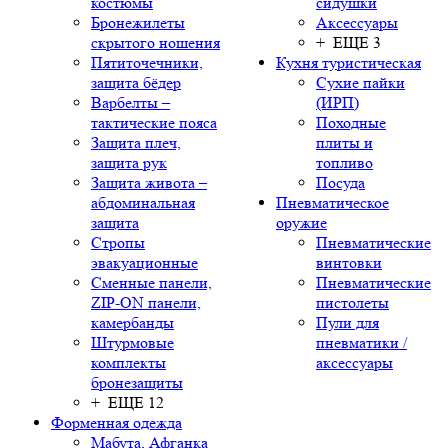
костюмы
сидушки
Бронежилеты
Аксессуары
скрытого ношения
+ ЕЩЕ 3
Пятиточечники,
Кухня туристическая
защита бёдер
Сухие пайки
Варбелты –
(ИРП)
тактические пояса
Походные
Защита плеч,
плиты и
защита рук
топливо
Защита живота –
Посуда
абдоминальная
Пневматическое
защита
оружие
Стропы
Пневматические
эвакуационные
винтовки
Сменные панели,
Пневматические
ZIP-ON панели,
пистолеты
камербанды
Пули для
Штурмовые
пневматики /
комплекты
аксессуары
бронезащиты
+ ЕЩЕ 12
Форменная одежда
Мабута, Афганка