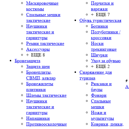
Маскировочные
Перчатки и
костюмы
варежки
Спальные мешки
+ ЕЩЕ 7
тактические
Обувь туристическая
Наушники
Ботинки
тактические и
Полуботинки /
гарнитуры
кроссовки
Ремни тактические
Носки
Аксессуары
трекинговые
+ ЕЩЕ 8
Шнурки
Бронезащита
Уход за обувью
Защита шеи
+ ЕЩЕ 2
Бронеплиты,
Снаряжение для
СВМП, кевлар
туризма
Бронежилеты
Рюкзаки и
А
плитники
баулы
Шлемы тактические
Фонари
Наушники
Спальные
тактические и
мешки
гарнитуры
Ножи и
Напашники
мультитулы
Противоосколочные
Коврики, пенки,