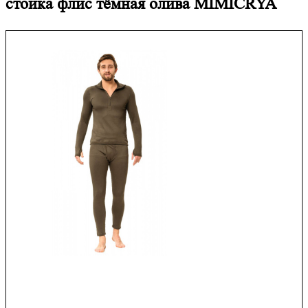
стойка флис тёмная олива MIMICRYA