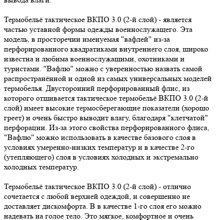
Термобельё тактическое ВКПО 3.0 (2-й слой) - является
частью уставной формы одежды военнослужащего. Эта
модель, в просторечии именуемая "вафлей" из-за
перфорированного квадратиками внутреннего слоя, широко
известна и любима военнослужащими, охотниками и
туристами. "Вафлю" можно с уверенностью назвать самой
распространённой и одной из самых универсальных моделей
термобелья. Двусторонний перфорированный флис, из
которого отшивается тактическое термобельё ВКПО 3.0 (2-й
слой) имеет высокие термосберегающие показатели (хорошо
греет) и очень быстро выводит влагу, благодаря "клетчатой"
перфорации. Из-за этого свойства перфорированного флиса,
"Вафлю" можно использовать в качестве базового слоя в
условиях умеренно-низких температур и в качестве 2-го
(утепляющего) слоя в условиях холодных и экстремально
холодных температур.
Термобельё тактическое ВКПО 3.0 (2-й слой) - отлично
сочетается с любой верхней одеждой, и совершенно не
доставляет дискомфорта. В в качестве 1-го слоя его можно
надевать на голое тело. Это мягкое, комфортное и очень