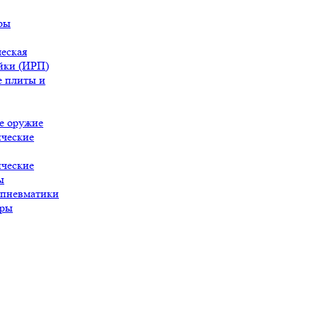
ры
еская
йки (ИРП)
 плиты и
е оружие
ческие
ческие
ы
 пневматики
ары