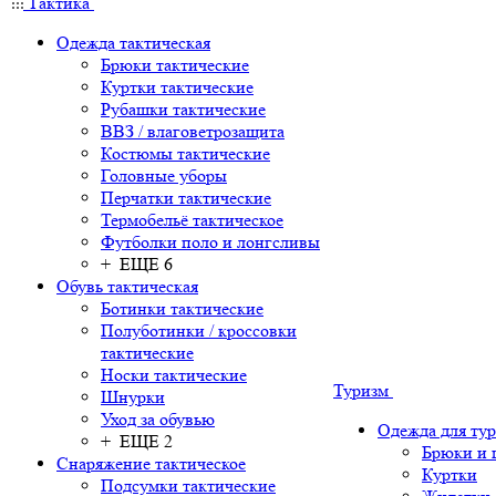
Тактика
Одежда тактическая
Брюки тактические
Куртки тактические
Рубашки тактические
ВВЗ / влаговетрозащита
Костюмы тактические
Головные уборы
Перчатки тактические
Термобельё тактическое
Футболки поло и лонгсливы
+ ЕЩЕ 6
Обувь тактическая
Ботинки тактические
Полуботинки / кроссовки
тактические
Носки тактические
Туризм
Шнурки
Уход за обувью
Одежда для ту
+ ЕЩЕ 2
Брюки и
Снаряжение тактическое
Куртки
Подсумки тактические