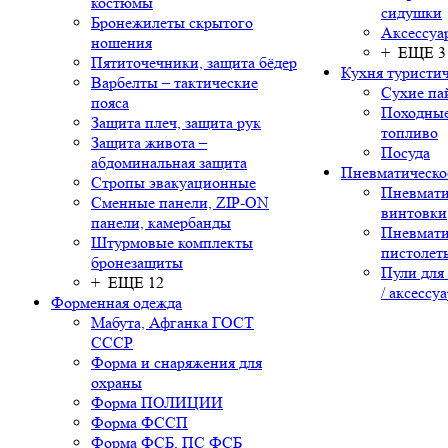
костюмы
сидушки
Бронежилеты скрытого
Аксессуа
ношения
+ ЕЩЕ 3
Пятиточечники, защита бёдер
Кухня туристич
Варбелты – тактические
Сухие па
пояса
Походные
Защита плеч, защита рук
топливо
Защита живота –
Посуда
абдоминальная защита
Пневматическо
Стропы эвакуационные
Пневмати
Сменные панели, ZIP-ON
винтовки
панели, камербанды
Пневмати
Штурмовые комплекты
пистолет
бронезащиты
Пули для
+ ЕЩЕ 12
/ аксессу
Форменная одежда
Мабута, Афганка ГОСТ
СССР
Форма и снаряжения для
охраны
Форма ПОЛИЦИИ
Форма ФССП
Форма ФСБ, ПС ФСБ