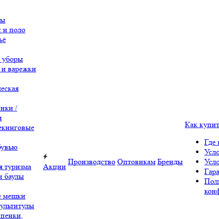
вы
 и поло
ьё
 уборы
 и варежки
еская
нки /
и
Как купи
екинговые
Где 
бувью
Усл
Производство
Оптовикам
Бренды
Усл
я туризма
Акции
Гара
и баулы
Пол
кон
е мешки
ультитулы
 пенки,