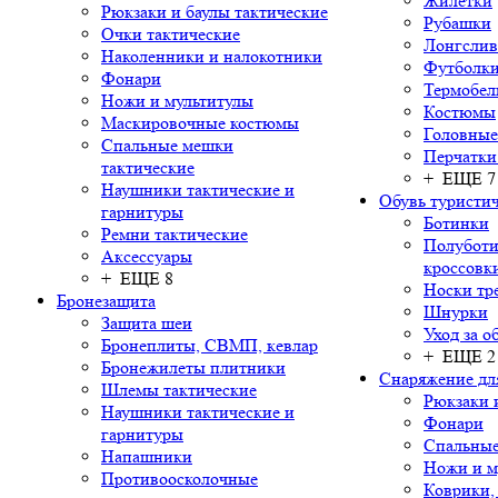
Жилетки
Рюкзаки и баулы тактические
Рубашки
Очки тактические
Лонгсли
Наколенники и налокотники
Футболки
Фонари
Термобел
Ножи и мультитулы
Костюмы
Маскировочные костюмы
Головные
Спальные мешки
Перчатки
тактические
+ ЕЩЕ 7
Наушники тактические и
Обувь туристич
гарнитуры
Ботинки
Ремни тактические
Полуботи
Аксессуары
кроссовк
+ ЕЩЕ 8
Носки тр
Бронезащита
Шнурки
Защита шеи
Уход за о
Бронеплиты, СВМП, кевлар
+ ЕЩЕ 2
Бронежилеты плитники
Снаряжение дл
Шлемы тактические
Рюкзаки 
Наушники тактические и
Фонари
гарнитуры
Спальны
Напашники
Ножи и м
Противоосколочные
Коврики,