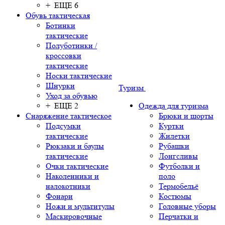
+ ЕЩЕ 6
Обувь тактическая
Ботинки
тактические
Полуботинки /
кроссовки
тактические
Носки тактические
Шнурки
Туризм
Уход за обувью
+ ЕЩЕ 2
Одежда для туризма
Снаряжение тактическое
Брюки и шорты
Подсумки
Куртки
тактические
Жилетки
Рюкзаки и баулы
Рубашки
тактические
Лонгсливы
Очки тактические
Футболки и
Наколенники и
поло
налокотники
Термобельё
Фонари
Костюмы
Ножи и мультитулы
Головные уборы
Маскировочные
Перчатки и