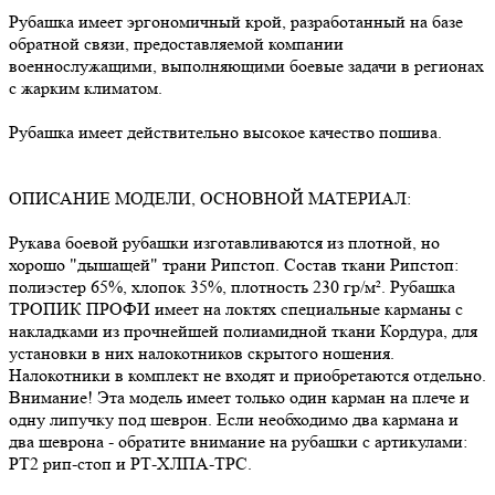
Рубашка имеет эргономичный крой, разработанный на базе
обратной связи, предоставляемой компании
военнослужащими, выполняющими боевые задачи в регионах
с жарким климатом.
Рубашка имеет действительно высокое качество пошива.
ОПИСАНИЕ МОДЕЛИ, ОСНОВНОЙ МАТЕРИАЛ:
Рукава боевой рубашки изготавливаются из плотной, но
хорошо "дышащей" трани Рипстоп. Состав ткани Рипстоп:
полиэстер 65%, хлопок 35%, плотность 230 гр/м². Рубашка
ТРОПИК ПРОФИ имеет на локтях специальные карманы с
накладками из прочнейшей полиамидной ткани Кордура, для
установки в них налокотников скрытого ношения.
Налокотники в комплект не входят и приобретаются отдельно.
Внимание! Эта модель имеет только один карман на плече и
одну липучку под шеврон. Если необходимо два кармана и
два шеврона - обратите внимание на рубашки с артикулами:
РТ2 рип-стоп и РТ-ХЛПА-TPC.