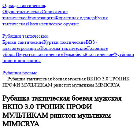
Одежда тактическая
Обувь тактическая
Снаряжение
тактическое
Бронезащита
Форменная одежда
Кухня
тактическая
Пневматическое оружие
—
Рубашки тактические
Брюки тактические
Куртки тактические
ВВЗ /
влаговетрозащита
Костюмы тактические
Головные
уборы
Перчатки тактические
Термобельё тактическое
Футболки
поло и лонгсливы
—
Рубашки боевые
—
Рубашка тактическая боевая мужская ВКПО 3.0 ТРОПИК
ПРОФИ МУЛЬТИКАМ рипстоп мультикам MIMICRYA
Рубашка тактическая боевая мужская
ВКПО 3.0 ТРОПИК ПРОФИ
МУЛЬТИКАМ рипстоп мультикам
MIMICRYA