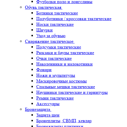
Футболки поло и лонгсливы
Обувь тактическая
Ботинки тактические
Полуботинки / кроссовки тактические
Носки тактические
Шнурки
Уход за обувью
Снаряжение тактическое
Подсумки тактические
Рюкзаки и баулы тактические
Очки тактические
Наколенники и налокотники
Фонари
Ножи и мультитулы
Маскировочные костюмы
Спальные мешки тактические
Наушники тактические и гарнитуры
Ремни тактические
Аксессуары
Бронезащита
Защита шеи
Бронеплиты, СВМП, кевлар
Бронежилеты плитники