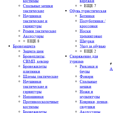
костюмы
варежки
Спальные мешки
+ ЕЩЕ 7
тактические
Обувь туристическая
Наушники
Ботинки
тактические и
Полуботинки /
гарнитуры
кроссовки
Ремни тактические
Носки
Аксессуары
трекинговые
+ ЕЩЕ 8
Шнурки
Бронезащита
Уход за обувью
Защита шеи
+ ЕЩЕ 2
Бронеплиты,
Снаряжение для
СВМП, кевлар
туризма
Бронежилеты
Рюкзаки и
А
плитники
баулы
Шлемы тактические
Фонари
Наушники
Спальные
тактические и
мешки
гарнитуры
Ножи и
Напашники
мультитулы
Противоосколочные
Коврики, пенки,
костюмы
сидушки
Бронежилеты
Аксессуары