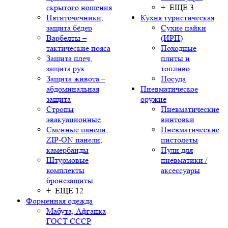
скрытого ношения
+ ЕЩЕ 3
Пятиточечники,
Кухня туристическая
защита бёдер
Сухие пайки
Варбелты –
(ИРП)
тактические пояса
Походные
Защита плеч,
плиты и
защита рук
топливо
Защита живота –
Посуда
абдоминальная
Пневматическое
защита
оружие
Стропы
Пневматические
эвакуационные
винтовки
Сменные панели,
Пневматические
ZIP-ON панели,
пистолеты
камербанды
Пули для
Штурмовые
пневматики /
комплекты
аксессуары
бронезащиты
+ ЕЩЕ 12
Форменная одежда
Мабута, Афганка
ГОСТ СССР