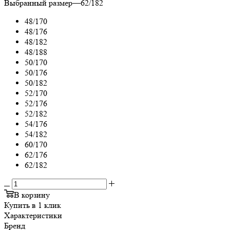
Выбранный размер
—
62/182
48/170
48/176
48/182
48/188
50/170
50/176
50/182
52/170
52/176
52/182
54/176
54/182
60/170
62/176
62/182
В корзину
Купить в 1 клик
Характеристики
Бренд