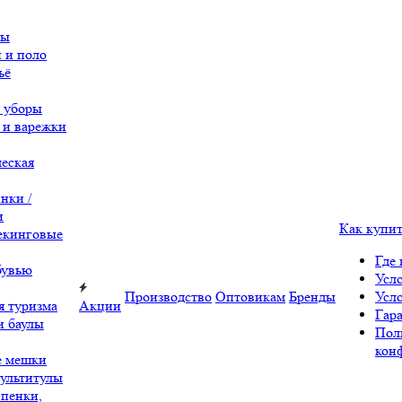
вы
 и поло
ьё
 уборы
 и варежки
еская
нки /
и
Как купи
екинговые
Где 
бувью
Усл
Производство
Оптовикам
Бренды
Усл
я туризма
Акции
Гара
и баулы
Пол
кон
е мешки
ультитулы
 пенки,