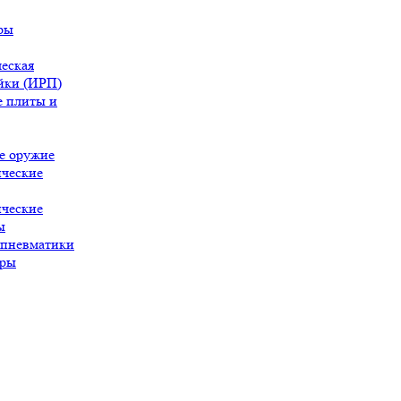
ры
еская
йки (ИРП)
 плиты и
е оружие
ческие
ческие
ы
 пневматики
ары