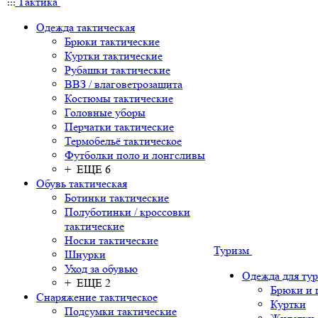
Тактика
Одежда тактическая
Брюки тактические
Куртки тактические
Рубашки тактические
ВВЗ / влаговетрозащита
Костюмы тактические
Головные уборы
Перчатки тактические
Термобельё тактическое
Футболки поло и лонгсливы
+ ЕЩЕ 6
Обувь тактическая
Ботинки тактические
Полуботинки / кроссовки
тактические
Носки тактические
Туризм
Шнурки
Уход за обувью
Одежда для ту
+ ЕЩЕ 2
Брюки и
Снаряжение тактическое
Куртки
Подсумки тактические