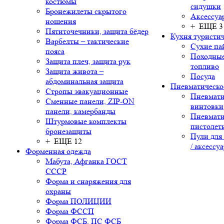
костюмы
сидушки
Бронежилеты скрытого
Аксессуа
ношения
+ ЕЩЕ 3
Пятиточечники, защита бёдер
Кухня туристич
Варбелты – тактические
Сухие па
пояса
Походные
Защита плеч, защита рук
топливо
Защита живота –
Посуда
абдоминальная защита
Пневматическо
Стропы эвакуационные
Пневмати
Сменные панели, ZIP-ON
винтовки
панели, камербанды
Пневмати
Штурмовые комплекты
пистолет
бронезащиты
Пули для
+ ЕЩЕ 12
/ аксессу
Форменная одежда
Мабута, Афганка ГОСТ
СССР
Форма и снаряжения для
охраны
Форма ПОЛИЦИИ
Форма ФССП
Форма ФСБ, ПС ФСБ