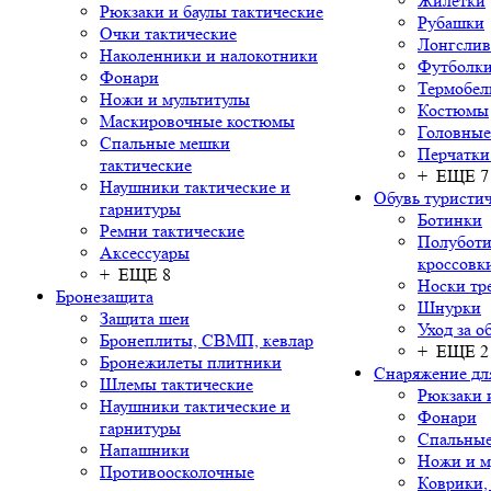
Жилетки
Рюкзаки и баулы тактические
Рубашки
Очки тактические
Лонгсли
Наколенники и налокотники
Футболки
Фонари
Термобел
Ножи и мультитулы
Костюмы
Маскировочные костюмы
Головные
Спальные мешки
Перчатки
тактические
+ ЕЩЕ 7
Наушники тактические и
Обувь туристич
гарнитуры
Ботинки
Ремни тактические
Полуботи
Аксессуары
кроссовк
+ ЕЩЕ 8
Носки тр
Бронезащита
Шнурки
Защита шеи
Уход за о
Бронеплиты, СВМП, кевлар
+ ЕЩЕ 2
Бронежилеты плитники
Снаряжение дл
Шлемы тактические
Рюкзаки 
Наушники тактические и
Фонари
гарнитуры
Спальны
Напашники
Ножи и м
Противоосколочные
Коврики,