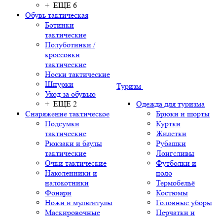
+ ЕЩЕ 6
Обувь тактическая
Ботинки
тактические
Полуботинки /
кроссовки
тактические
Носки тактические
Шнурки
Туризм
Уход за обувью
+ ЕЩЕ 2
Одежда для туризма
Снаряжение тактическое
Брюки и шорты
Подсумки
Куртки
тактические
Жилетки
Рюкзаки и баулы
Рубашки
тактические
Лонгсливы
Очки тактические
Футболки и
Наколенники и
поло
налокотники
Термобельё
Фонари
Костюмы
Ножи и мультитулы
Головные уборы
Маскировочные
Перчатки и