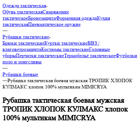
Одежда тактическая
Обувь тактическая
Снаряжение
тактическое
Бронезащита
Форменная одежда
Кухня
тактическая
Пневматическое оружие
—
Рубашки тактические
Брюки тактические
Куртки тактические
ВВЗ /
влаговетрозащита
Костюмы тактические
Головные
уборы
Перчатки тактические
Термобельё тактическое
Футболки
поло и лонгсливы
—
Рубашки боевые
—
Рубашка тактическая боевая мужская ТРОПИК ХЛОПОК
КУЛМАКС хлопок 100% мультикам MIMICRYA
Рубашка тактическая боевая мужская
ТРОПИК ХЛОПОК КУЛМАКС хлопок
100% мультикам MIMICRYA