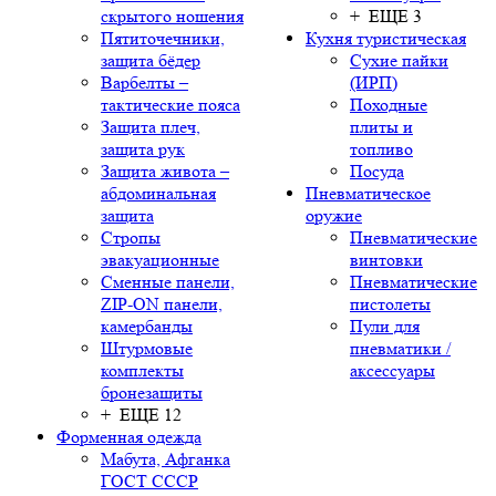
скрытого ношения
+ ЕЩЕ 3
Пятиточечники,
Кухня туристическая
защита бёдер
Сухие пайки
Варбелты –
(ИРП)
тактические пояса
Походные
Защита плеч,
плиты и
защита рук
топливо
Защита живота –
Посуда
абдоминальная
Пневматическое
защита
оружие
Стропы
Пневматические
эвакуационные
винтовки
Сменные панели,
Пневматические
ZIP-ON панели,
пистолеты
камербанды
Пули для
Штурмовые
пневматики /
комплекты
аксессуары
бронезащиты
+ ЕЩЕ 12
Форменная одежда
Мабута, Афганка
ГОСТ СССР