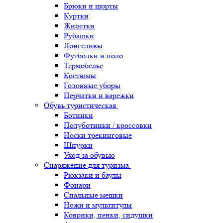
Брюки и шорты
Куртки
Жилетки
Рубашки
Лонгсливы
Футболки и поло
Термобельё
Костюмы
Головные уборы
Перчатки и варежки
Обувь туристическая
Ботинки
Полуботинки / кроссовки
Носки трекинговые
Шнурки
Уход за обувью
Снаряжение для туризма
Рюкзаки и баулы
Фонари
Спальные мешки
Ножи и мультитулы
Коврики, пенки, сидушки