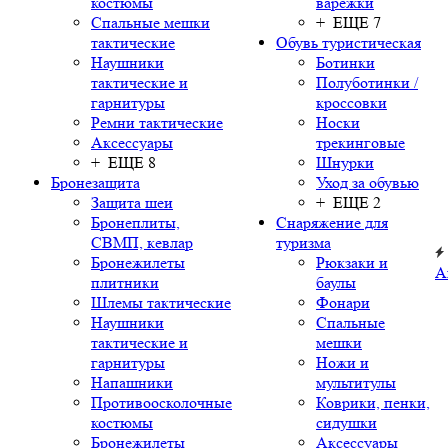
костюмы
варежки
Спальные мешки
+ ЕЩЕ 7
тактические
Обувь туристическая
Наушники
Ботинки
тактические и
Полуботинки /
гарнитуры
кроссовки
Ремни тактические
Носки
Аксессуары
трекинговые
+ ЕЩЕ 8
Шнурки
Бронезащита
Уход за обувью
Защита шеи
+ ЕЩЕ 2
Бронеплиты,
Снаряжение для
СВМП, кевлар
туризма
Бронежилеты
Рюкзаки и
А
плитники
баулы
Шлемы тактические
Фонари
Наушники
Спальные
тактические и
мешки
гарнитуры
Ножи и
Напашники
мультитулы
Противоосколочные
Коврики, пенки,
костюмы
сидушки
Бронежилеты
Аксессуары