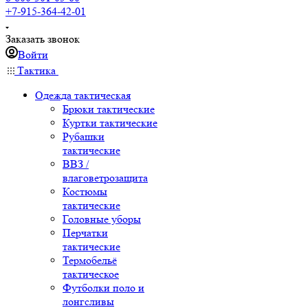
+7-915-364-42-01
Заказать звонок
Войти
Тактика
Одежда тактическая
Брюки тактические
Куртки тактические
Рубашки
тактические
ВВЗ /
влаговетрозащита
Костюмы
тактические
Головные уборы
Перчатки
тактические
Термобельё
тактическое
Футболки поло и
лонгсливы