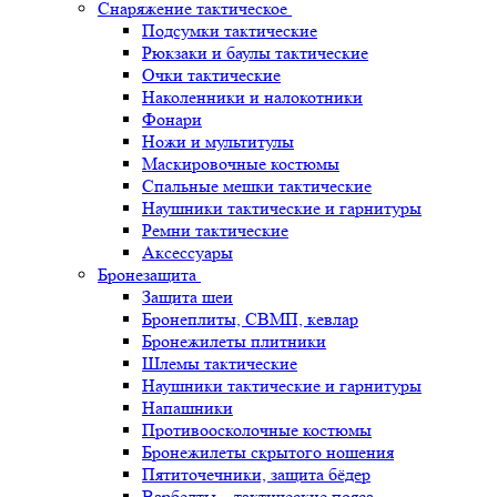
Снаряжение тактическое
Подсумки тактические
Рюкзаки и баулы тактические
Очки тактические
Наколенники и налокотники
Фонари
Ножи и мультитулы
Маскировочные костюмы
Спальные мешки тактические
Наушники тактические и гарнитуры
Ремни тактические
Аксессуары
Бронезащита
Защита шеи
Бронеплиты, СВМП, кевлар
Бронежилеты плитники
Шлемы тактические
Наушники тактические и гарнитуры
Напашники
Противоосколочные костюмы
Бронежилеты скрытого ношения
Пятиточечники, защита бёдер
Варбелты – тактические пояса