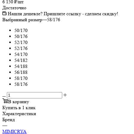
6 150
₽
/шт
Достаточно
Нашли дешевле? Пришлите ссылку - сделаем скидку!
Выбранный размер
—
58/176
50/170
50/176
52/170
52/176
54/170
54/182
54/188
56/188
58/170
58/176
В корзину
Купить в 1 клик
Характеристики
Бренд
—
MIMICRYA