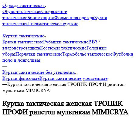
Одежда тактическая
Обувь тактическая
Снаряжение
тактическое
Бронезащита
Форменная одежда
Кухня
тактическая
Пневматическое оружие
—
Куртки тактические
Брюки тактические
Рубашки тактические
ВВЗ /
влаговетрозащита
Костюмы тактические
Головные
уборы
Перчатки тактические
Термобельё тактическое
Футболки
поло и лонгсливы
—
Куртки тактические без утепления
Куртки флисовые
Куртки тактические утеплённые
—
Куртка тактическая женская ТРОПИК ПРОФИ рипстоп
мультикам MIMICRYA
Куртка тактическая женская ТРОПИК
ПРОФИ рипстоп мультикам MIMICRYA