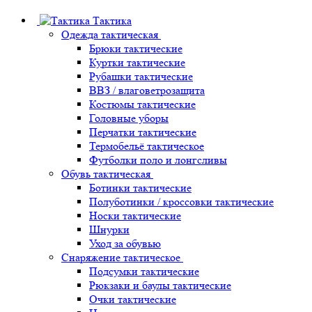
Тактика
Одежда тактическая
Брюки тактические
Куртки тактические
Рубашки тактические
ВВЗ / влаговетрозащита
Костюмы тактические
Головные уборы
Перчатки тактические
Термобельё тактическое
Футболки поло и лонгсливы
Обувь тактическая
Ботинки тактические
Полуботинки / кроссовки тактические
Носки тактические
Шнурки
Уход за обувью
Снаряжение тактическое
Подсумки тактические
Рюкзаки и баулы тактические
Очки тактические