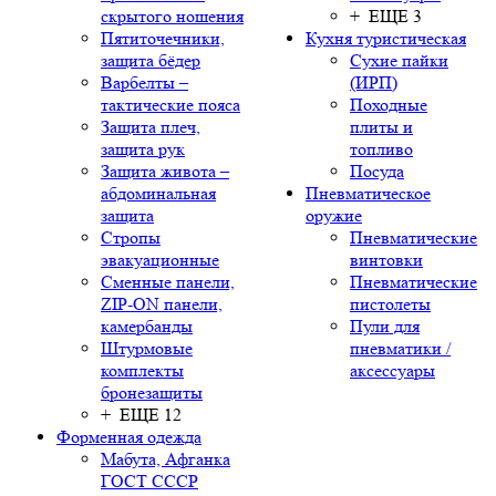
скрытого ношения
+ ЕЩЕ 3
Пятиточечники,
Кухня туристическая
защита бёдер
Сухие пайки
Варбелты –
(ИРП)
тактические пояса
Походные
Защита плеч,
плиты и
защита рук
топливо
Защита живота –
Посуда
абдоминальная
Пневматическое
защита
оружие
Стропы
Пневматические
эвакуационные
винтовки
Сменные панели,
Пневматические
ZIP-ON панели,
пистолеты
камербанды
Пули для
Штурмовые
пневматики /
комплекты
аксессуары
бронезащиты
+ ЕЩЕ 12
Форменная одежда
Мабута, Афганка
ГОСТ СССР