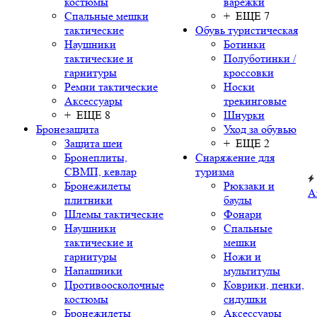
костюмы
варежки
Спальные мешки
+ ЕЩЕ 7
тактические
Обувь туристическая
Наушники
Ботинки
тактические и
Полуботинки /
гарнитуры
кроссовки
Ремни тактические
Носки
Аксессуары
трекинговые
+ ЕЩЕ 8
Шнурки
Бронезащита
Уход за обувью
Защита шеи
+ ЕЩЕ 2
Бронеплиты,
Снаряжение для
СВМП, кевлар
туризма
Бронежилеты
Рюкзаки и
А
плитники
баулы
Шлемы тактические
Фонари
Наушники
Спальные
тактические и
мешки
гарнитуры
Ножи и
Напашники
мультитулы
Противоосколочные
Коврики, пенки,
костюмы
сидушки
Бронежилеты
Аксессуары