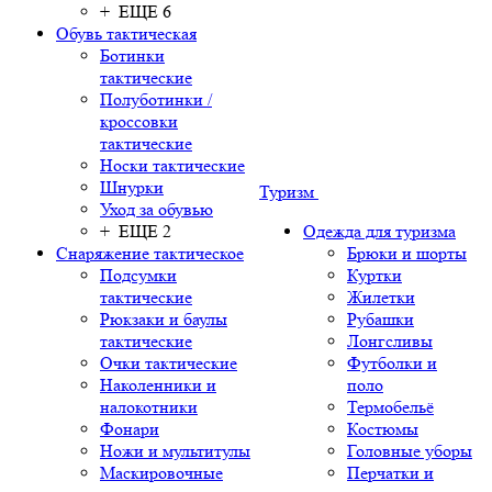
+ ЕЩЕ 6
Обувь тактическая
Ботинки
тактические
Полуботинки /
кроссовки
тактические
Носки тактические
Шнурки
Туризм
Уход за обувью
+ ЕЩЕ 2
Одежда для туризма
Снаряжение тактическое
Брюки и шорты
Подсумки
Куртки
тактические
Жилетки
Рюкзаки и баулы
Рубашки
тактические
Лонгсливы
Очки тактические
Футболки и
Наколенники и
поло
налокотники
Термобельё
Фонари
Костюмы
Ножи и мультитулы
Головные уборы
Маскировочные
Перчатки и