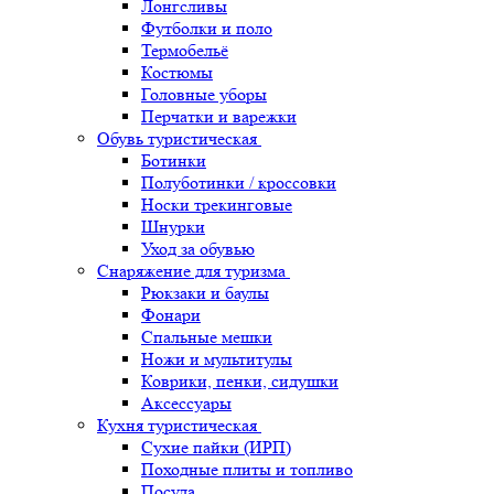
Лонгсливы
Футболки и поло
Термобельё
Костюмы
Головные уборы
Перчатки и варежки
Обувь туристическая
Ботинки
Полуботинки / кроссовки
Носки трекинговые
Шнурки
Уход за обувью
Снаряжение для туризма
Рюкзаки и баулы
Фонари
Спальные мешки
Ножи и мультитулы
Коврики, пенки, сидушки
Аксессуары
Кухня туристическая
Сухие пайки (ИРП)
Походные плиты и топливо
Посуда