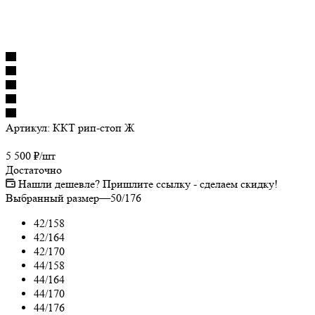
Артикул:
ККТ рип-стоп Ж
5 500
₽
/шт
Достаточно
Нашли дешевле? Пришлите ссылку - сделаем скидку!
Выбранный размер
—
50/176
42/158
42/164
42/170
44/158
44/164
44/170
44/176