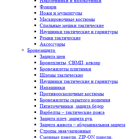
Наколенники и налокотники
Фонари
Ножи и мультитулы
Маскировочные костюмы
Спальные мешки тактические
Наушники тактические и гарнитуры
Ремни тактические
Аксессуары
Бронезащита
Защита шеи
Бронеплиты, СВМП, кевлар
Бронежилеты плитники
Шлемы тактические
Наушники тактические и гарнитуры
Напашники
Противоосколочные костюмы
Бронежилеты скрытого ношения
Пятиточечники, защита бёдер
Варбелты – тактические пояса
Защита плеч, защита рук
Защита живота – абдоминальная защита
Стропы эвакуационные
Сменные панели, ZIP-ON панели,