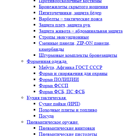
Противоосколочные костюмы
Бронежилеты скрытого ношения
Пятиточечники, защита бёдер
Варбелты – тактические пояса
Защита плеч, защита рук
Защита живота – абдоминальная защита
Стропы эвакуационные
Сменные панели, ZIP-ON панели,
камербанды
Штурмовые комплекты бронезащиты
Форменная одежда
Мабута, Афганка ГОСТ СССР
Форма и снаряжения для охраны
Форма ПОЛИЦИИ
Форма ФССП
Форма ФСБ, ПС ФСБ
Кухня тактическая
Сухие пайки (ИРП)
Походные плиты и топливо
Посуда
Пневматическое оружие
Пневматические винтовки
Пневматические пистолеты