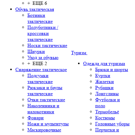
+ ЕЩЕ 6
Обувь тактическая
Ботинки
тактические
Полуботинки /
кроссовки
тактические
Носки тактические
Шнурки
Туризм
Уход за обувью
+ ЕЩЕ 2
Одежда для туризма
Снаряжение тактическое
Брюки и шорты
Подсумки
Куртки
тактические
Жилетки
Рюкзаки и баулы
Рубашки
тактические
Лонгсливы
Очки тактические
Футболки и
Наколенники и
поло
налокотники
Термобельё
Фонари
Костюмы
Ножи и мультитулы
Головные уборы
Маскировочные
Перчатки и